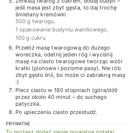
Zmiksuj twaróg z cukrem, dodaj budyń –
jeśli masa jest zbyt gęsta, to daj trochę
śmietany kremówki.
500 g twarogu,
1 opakowanie budyniu waniliowego,
100 g cukru
Przełóż masę twarogową do dużego
woreczka, odetnij jeden róg i wyciśnij
masę na ciasto twarogowe tworząc wzór
kratki (pionowe i poziome pasy). Nie rób
zbyt gęsto linii, bo może ci zabrakną masy
:)
Piecz ciasto w 180 stopniach (góra/dół)
przez około 40 minut – do suchego
patyczka.
Po upieczeniu ciasto przestudź.
PRYWATNE
Tu możesz dodać swoje prywatne notatki