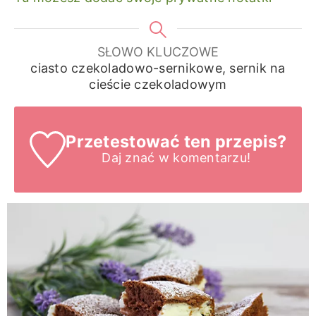
SŁOWO KLUCZOWE
ciasto czekoladowo-sernikowe, sernik na
cieście czekoladowym
Przetestować ten przepis?
Daj znać
w komentarzu!