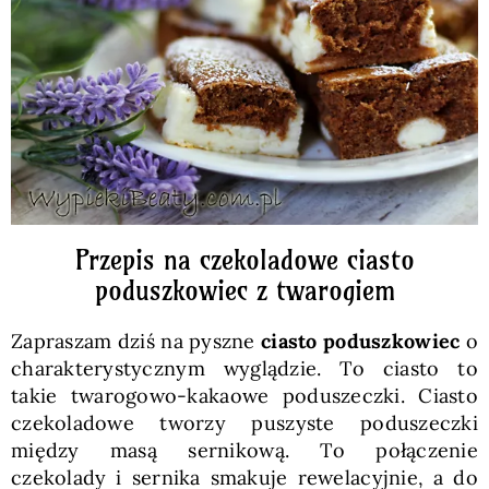
Pieczywo
Przetwory
Posiłki
Zdrowo i fit
Przepis na czekoladowe ciasto
poduszkowiec z twarogiem
Kuchnie świata
Zapraszam dziś na pyszne
ciasto poduszkowiec
o
charakterystycznym wyglądzie. To ciasto to
SKLEP
takie twarogowo-kakaowe poduszeczki. Ciasto
czekoladowe tworzy puszyste poduszeczki
między masą sernikową. To połączenie
Polski
czekolady i sernika smakuje rewelacyjnie, a do