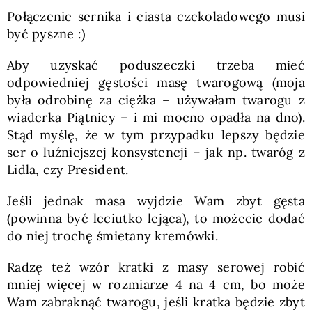
Połączenie sernika i ciasta czekoladowego musi
być pyszne :)
Aby uzyskać poduszeczki trzeba mieć
odpowiedniej gęstości masę twarogową (moja
była odrobinę za ciężka – używałam twarogu z
wiaderka Piątnicy – i mi mocno opadła na dno).
Stąd myślę, że w tym przypadku lepszy będzie
ser o luźniejszej konsystencji – jak np. twaróg z
Lidla, czy President.
Jeśli jednak masa wyjdzie Wam zbyt gęsta
(powinna być leciutko lejąca), to możecie dodać
do niej trochę śmietany kremówki.
Radzę też wzór kratki z masy serowej robić
mniej więcej w rozmiarze 4 na 4 cm, bo może
Wam zabraknąć twarogu, jeśli kratka będzie zbyt