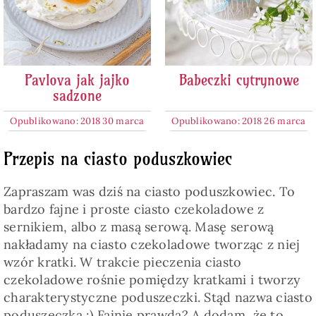
Pavlova jak jajko
Babeczki cytrynowe
sadzone
Opublikowano: 2018 30 marca
Opublikowano: 2018 26 marca
Przepis na ciasto poduszkowiec
Zapraszam was dziś na ciasto poduszkowiec. To
bardzo fajne i proste ciasto czekoladowe z
sernikiem, albo z masą serową. Masę serową
nakładamy na ciasto czekoladowe tworząc z niej
wzór kratki. W trakcie pieczenia ciasto
czekoladowe rośnie pomiędzy kratkami i tworzy
charakterystyczne poduszeczki. Stąd nazwa ciasto
poduszeczka :) Fajnie prawda? A dodam, że to