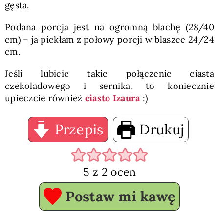
gęsta.
Podana porcja jest na ogromną blachę (28/40
cm) – ja piekłam z połowy porcji w blaszce 24/24
cm.
Jeśli lubicie takie połączenie ciasta
czekoladowego i sernika, to koniecznie
upieczcie również
ciasto Izaura
:)
Przepis
Drukuj
5
z
2
ocen
Postaw mi kawę