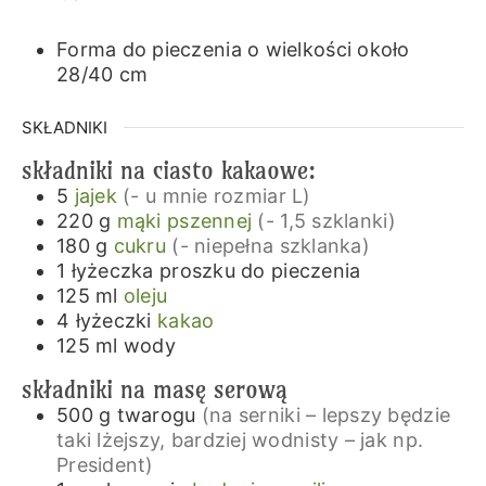
Forma do pieczenia o wielkości około
28/40 cm
SKŁADNIKI
składniki na ciasto kakaowe:
5
jajek
(- u mnie rozmiar L)
220
g
mąki pszennej
(- 1,5 szklanki)
180
g
cukru
(- niepełna szklanka)
1
łyżeczka
proszku do pieczenia
125
ml
oleju
4
łyżeczki
kakao
125
ml
wody
składniki na masę serową
500
g
twarogu
(na serniki – lepszy będzie
taki lżejszy, bardziej wodnisty – jak np.
President)