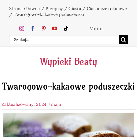
Przejdź
Strona Główna
/
Przepisy
/
Ciasta
/
Ciasta czekoladowe
do
/
Twarogowo-kakaowe poduszeczki
zawartości
Menu
Szukaj
Home
Wypieki Beaty
Ciasta
Twarogowo-kakaowe poduszeczki
Desery
Zaktualizowany: 2024 7 maja
Święta
Napoje