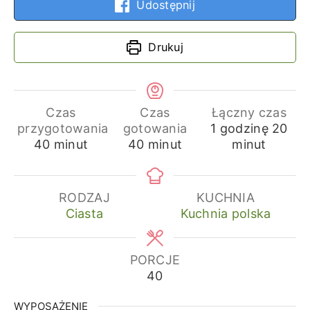
Udostępnij
Drukuj
Czas
Czas
Łączny czas
godzina
min
przygotowania
gotowania
1
godzinę
20
minuty
minuty
40
minut
40
minut
minut
RODZAJ
KUCHNIA
Ciasta
Kuchnia polska
PORCJE
40
WYPOSAŻENIE