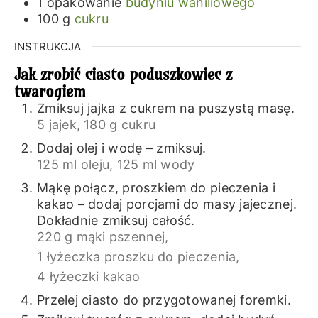
1
opakowanie
budyniu waniliowego
100
g
cukru
INSTRUKCJA
Jak zrobić ciasto poduszkowiec z
twarogiem
Zmiksuj jajka z cukrem na puszystą masę.
5 jajek,
180 g cukru
Dodaj olej i wodę – zmiksuj.
125 ml oleju,
125 ml wody
Mąkę połącz, proszkiem do pieczenia i
kakao – dodaj porcjami do masy jajecznej.
Dokładnie zmiksuj całość.
220 g mąki pszennej,
1 łyżeczka proszku do pieczenia,
4 łyżeczki kakao
Przelej ciasto do przygotowanej foremki.