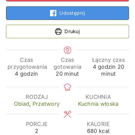
Udostępnij
Drukuj
Czas
Czas
Łączny czas
godziny
min
przygotowania
gotowania
4
godzin
20
godziny
minuty
4
godzin
20
minut
minut
RODZAJ
KUCHNIA
Obiad
,
Przetwory
Kuchnia włoska
PORCJE
KALORIE
2
680
kcal