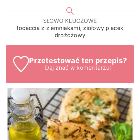
SŁOWO KLUCZOWE
focaccia z ziemniakami, ziołowy placek
drożdżowy
Przetestować ten przepis?
Daj znać
w komentarzu!