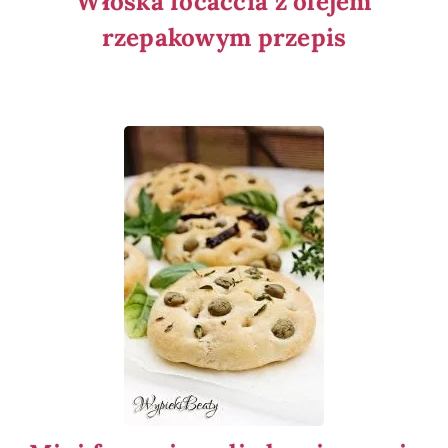
Włoska focaccia z olejem
rzepakowym przepis