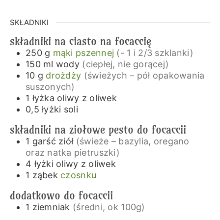
SKŁADNIKI
składniki na ciasto na focaccię
250
g
mąki pszennej
(- 1 i 2/3 szklanki)
150
ml
wody
(ciepłej, nie gorącej)
10
g
drożdży
(świeżych – pół opakowania
suszonych)
1
łyżka
oliwy z oliwek
0,5
łyżki
soli
składniki na ziołowe pesto do focaccii
1
garść
ziół
(świeże – bazylia, oregano
oraz natka pietruszki)
4
łyżki
oliwy z oliwek
1
ząbek
czosnku
dodatkowo do focaccii
1
ziemniak
(średni, ok 100g)