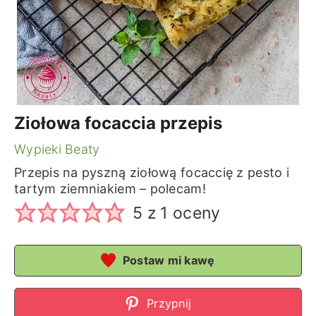
Ziołowa focaccia przepis
Wypieki Beaty
Przepis na pyszną ziołową focaccię z pesto i
tartym ziemniakiem – polecam!
5
z 1 oceny
Postaw mi kawę
Przypnij