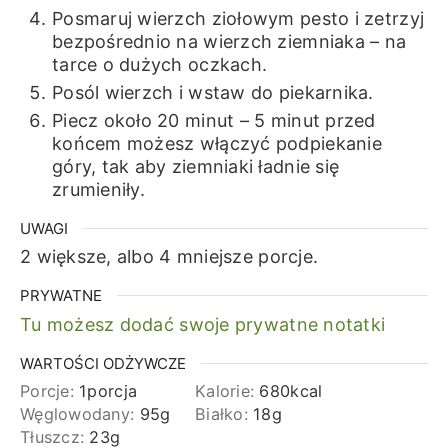
Posmaruj wierzch ziołowym pesto i zetrzyj
bezpośrednio na wierzch ziemniaka – na
tarce o dużych oczkach.
Posól wierzch i wstaw do piekarnika.
Piecz około 20 minut – 5 minut przed
końcem możesz włączyć podpiekanie
góry, tak aby ziemniaki ładnie się
zrumieniły.
UWAGI
2 większe, albo 4 mniejsze porcje.
PRYWATNE
Tu możesz dodać swoje prywatne notatki
WARTOŚCI ODŻYWCZE
Porcje:
1
porcja
Kalorie:
680
kcal
Węglowodany:
95
g
Białko:
18
g
Tłuszcz:
23
g