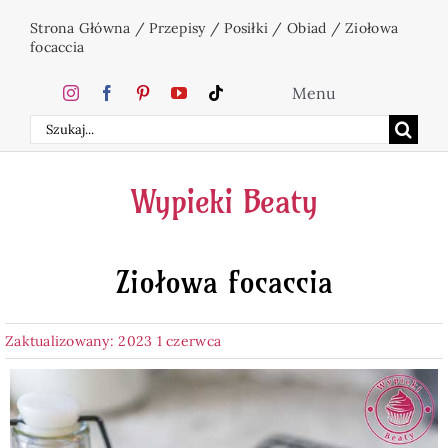
Przejdź
Strona Główna
/
Przepisy
/
Posiłki
/
Obiad
/
Ziołowa
do
focaccia
zawartości
Menu
Szukaj
Home
Wypieki Beaty
Ciasta
Ziołowa focaccia
Desery
Zaktualizowany: 2023 1 czerwca
Święta
Napoje