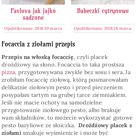
Pavlova jak jajko
Babeczki cytrynowe
sadzone
Opublikowano: 2018 30 marca
Opublikowano: 2018 26 marca
Focaccia z ziołami przepis
Przepis na włoską focaccię
, czyli placek
drożdżowy na słono. Focaccia to taka prostsza
pizza
, przygotowywana zwykle bez sosu i sera. Ja
zrobiłam focaccię ziołową, którą posmarowałam
delikatnie ziołowym pesto i przed pieczeniem
posypałam tartym na grubej tarce ziemniakiem.
Jeśli nie macie ochoty na samodzielne
przygotowanie ziołowego pesto, albo brakuje
wam składników, to możecie wykorzystać gotowe
pesto bazyliowe ze słoiczka.
Drożdżowy placek z
ziołami
smakuje wyśmienicie i może być