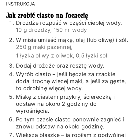
INSTRUKCJA
Jak zrobić ciasto na focaccię
Drożdże rozpuść w części ciepłej wody.
10 g drożdży,
150 ml wody
W misie umieść mąkę, olej (lub oliwę) i sól.
250 g mąki pszennej,
1 łyżka oliwy z oliwek,
0,5 łyżki soli
Dodaj drożdże oraz resztę wody.
Wyrób ciasto – jeśli będzie za rzadkie
dodaj trochę więcej mąki, a jeśli za gęste,
to odrobinę więcej wody.
Miskę z ciastem przykryj ściereczką i
odstaw na około 2 godziny do
wyrośnięcia.
Po tym czasie ciasto ponownie zagnieć i
znowu odstaw na około godzinę.
Większą blaszkę – ja robiłam z podwójnej