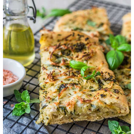
Pieczywo
Przetwory
Posiłki
Zdrowo i fit
Kuchnie świata
SKLEP
Polski