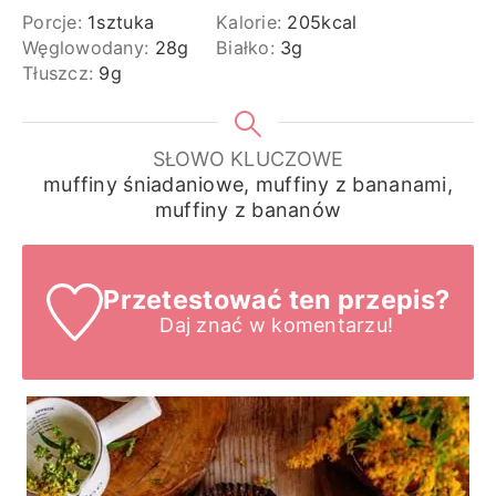
Porcje:
1
sztuka
Kalorie:
205
kcal
Węglowodany:
28
g
Białko:
3
g
Tłuszcz:
9
g
SŁOWO KLUCZOWE
muffiny śniadaniowe, muffiny z bananami,
muffiny z bananów
Przetestować ten przepis?
Daj znać
w komentarzu!