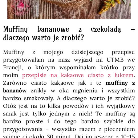
Muffiny bananowe z czekoladą –
dlaczego warto je zrobić?
Muffiny z mojego dzisiejszego przepisu
przygotowałam na nasz wyjazd na UTMB we
Francji, o którym wspominałam krótko przy
moim
przepisie na kakaowe ciasto z lukrem
.
Zarówno ciasto kakaowe jak i te
muffiny z
bananów
znikły w oka mgnieniu i wszystkim
bardzo smakowały. A dlaczego warto je zrobić?
Otóż jest na to kilka powodów i ich wyjątkowy
smak jest tylko jednym z nich! Te muffiny są
bardzo proste i do tego bardzo szybkie do
przygotowania – wszystko razem z pieczeniem
zajmie ci około 30 minut. Daj im jeszcze z 10-15