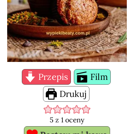
Przepis
Film
Drukuj
5
z 1 oceny