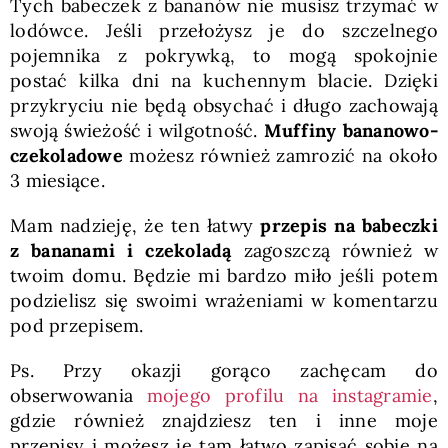
Tych babeczek z bananów nie musisz trzymać w
lodówce. Jeśli przełożysz je do szczelnego
pojemnika z pokrywką, to mogą spokojnie
postać kilka dni na kuchennym blacie. Dzięki
przykryciu nie będą obsychać i długo zachowają
swoją świeżość i wilgotność.
Muffiny bananowo-
czekoladowe
możesz również zamrozić na około
3 miesiące.
Mam nadzieję, że ten łatwy
przepis na babeczki
z bananami i czekoladą
zagoszczą również w
twoim domu. Będzie mi bardzo miło jeśli potem
podzielisz się swoimi wrażeniami w komentarzu
pod przepisem.
Ps. Przy okazji gorąco zachęcam do
obserwowania
mojego profilu na instagramie
,
gdzie również znajdziesz ten i inne moje
przepisy i możesz je tam łatwo zapisać sobie na