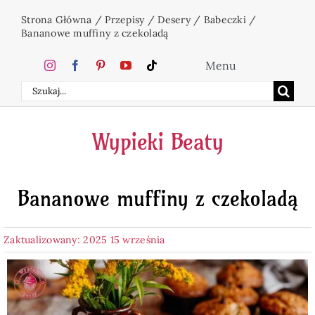
Przejdź
Strona Główna
/
Przepisy
/
Desery
/
Babeczki
/
do
Bananowe muffiny z czekoladą
zawartości
Menu
Szukaj
Home
Wypieki Beaty
Ciasta
Bananowe muffiny z czekoladą
Desery
Zaktualizowany: 2025 15 września
Święta
Napoje