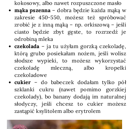
kokosowy, albo nawet rozpuszczone masło
mąka pszenna
– dobra będzie każda mąką w
zakresie 450-550, możesz też spróbować
zrobić je z inną mąką – np. orkiszową – jeśli
ciasto będzie zbyt gęste, to rozrzedź je
odrobiną mleka
czekolada
– ja tu użyłam gorzką czekoladę,
którą grubo posiekałam nożem, jeśli wolisz
słodsze wypieki, to możesz wykorzystać
czekoladę mleczną, albo kropelki
czekoladowe
cukier
– do babeczek dodałam tylko pół
szklanki cukru (nawet pomimo gorzkiej
czekolady), bo banany dodają im naturalnej
słodyczy, jeśli chcesz to cukier możesz
zastąpić ksylitolem albo erytrolem