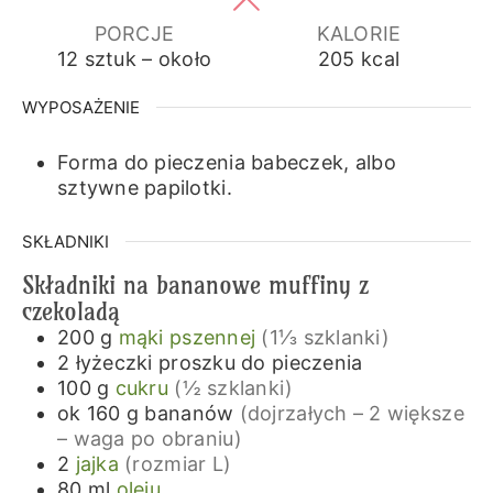
PORCJE
KALORIE
12
sztuk – około
205
kcal
WYPOSAŻENIE
Forma do pieczenia babeczek, albo
sztywne papilotki.
SKŁADNIKI
Składniki na bananowe muffiny z
czekoladą
200
g
mąki pszennej
(1⅓ szklanki)
2
łyżeczki
proszku do pieczenia
100
g
cukru
(½ szklanki)
ok 160
g
bananów
(dojrzałych – 2 większe
– waga po obraniu)
2
jajka
(rozmiar L)
80
ml
oleju