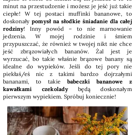
minut na przestudzenie i możesz je jeść już takie
ciepłe! W tej postaci muffinki bananowe, to
doskonały
pomysł na słodkie śniadanie dla całej
rodziny
! Inny powód – to nie marnowanie
jedzenia. W mojej rodzinie i śmiem
przypuszczać, że również w twojej nikt nie chce
jeść zbrązowiałych bananów. Żal jest je
wyrzucać, bo takie właśnie brązowe banany są
idealne do wypieków. Jeśli do tej pory nie
piekłaś/eś nic z takimi bardzo dojrzałymi
bananami, to takie
babeczki bananowe z
kawałkami czekolady
będą doskonałym
pierwszym wypiekiem. Spróbuj koniecznie!