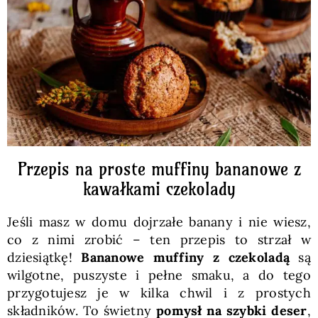
Pieczywo
Przetwory
Posiłki
Zdrowo i fit
Przepis na proste muffiny bananowe z
kawałkami czekolady
Kuchnie świata
Jeśli masz w domu dojrzałe banany i nie wiesz,
co z nimi zrobić – ten przepis to strzał w
SKLEP
dziesiątkę!
Bananowe muffiny z czekoladą
są
wilgotne, puszyste i pełne smaku, a do tego
przygotujesz je w kilka chwil i z prostych
Polski
składników. To świetny
pomysł na szybki deser
,