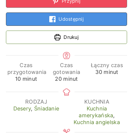
Przypnij
Udostępnij
Drukuj
Czas
Czas
Łączny czas
minuty
przygotowania
gotowania
30
minut
minuty
minuty
10
minut
20
minut
RODZAJ
KUCHNIA
Desery
,
Śniadanie
Kuchnia
amerykańska
,
Kuchnia angielska