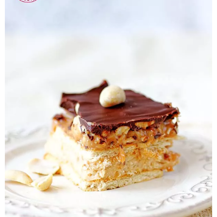
Pieczywo
Przetwory
Posiłki
Zdrowo i fit
Kuchnie świata
SKLEP
Polski