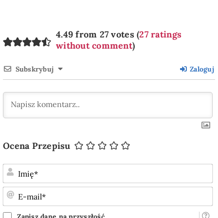
4.49 from 27 votes (
27 ratings
without comment
)
Subskrybuj
Zaloguj
Ocena Przepisu
I
E
m
Zapisz dane na przyszłość