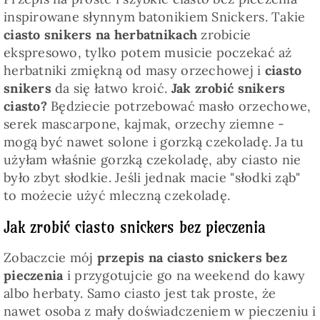
inspirowane słynnym batonikiem Snickers. Takie
ciasto snikers na herbatnikach
zrobicie
ekspresowo, tylko potem musicie poczekać aż
herbatniki zmiękną od masy orzechowej i
ciasto
snikers
da się łatwo kroić.
Jak zrobić snikers
ciasto?
Będziecie potrzebować masło orzechowe,
serek mascarpone, kajmak, orzechy ziemne -
mogą być nawet solone i gorzką czekoladę. Ja tu
użyłam właśnie gorzką czekoladę, aby ciasto nie
było zbyt słodkie. Jeśli jednak macie "słodki ząb"
to możecie użyć mleczną czekoladę.
Jak zrobić ciasto snickers bez pieczenia
Zobaczcie mój
przepis na ciasto snickers bez
pieczenia
i przygotujcie go na weekend do kawy
albo herbaty. Samo ciasto jest tak proste, że
nawet osoba z mały doświadczeniem w pieczeniu i