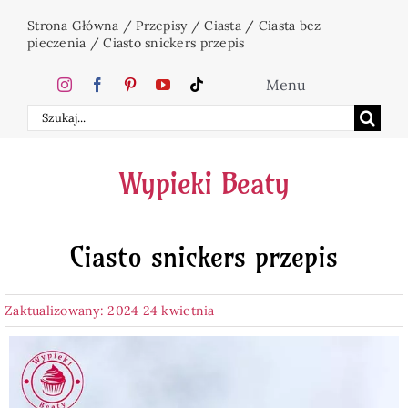
Przejdź
Strona Główna
/
Przepisy
/
Ciasta
/
Ciasta bez
do
pieczenia
/
Ciasto snickers przepis
zawartości
Menu
Szukaj
Home
Wypieki Beaty
Ciasta
Ciasto snickers przepis
Desery
Zaktualizowany: 2024 24 kwietnia
Święta
Napoje