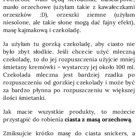
masło orzechowe (użyłam takie z kawałeczkami
orzeszków :D), orzeszki ziemne (użyłam
niesolone, ale takie słone mogą dać fajny efekt),
masę kajmakową i czekoladę.
Ja użyłam tu gorzką czekoladę, aby ciasto nie
było zbyt słodkie. Jeśli chcecie użyć mleczną
czekoladę, to do jej rozpuszczenia użyjcie mniej
śmietany kremówki – wystarczy jej około 100 ml.
Czekolada mleczna jest bardziej rzadka po
rozpuszczeniu od gorzkiej czekolady i może być
za bardzo płynna po rozpuszczeniu w większej
ilości śmietanki.
Jak macie wszystkie produkty, to możecie
przystąpić do robienia
ciasta z masą orzechową
.
Zmiksujcie krótko masę do ciasta snickers, a