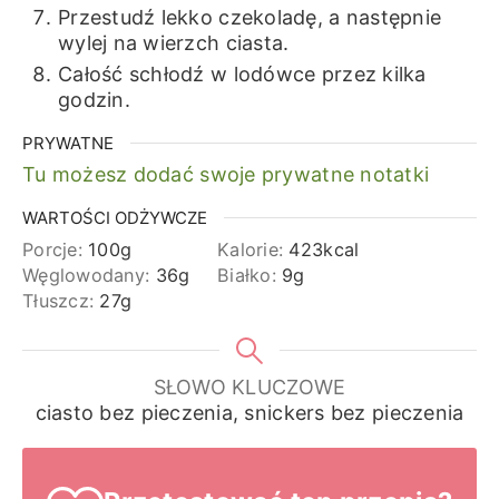
Przestudź lekko czekoladę, a następnie
wylej na wierzch ciasta.
Całość schłodź w lodówce przez kilka
godzin.
PRYWATNE
Tu możesz dodać swoje prywatne notatki
WARTOŚCI ODŻYWCZE
Porcje:
100
g
Kalorie:
423
kcal
Węglowodany:
36
g
Białko:
9
g
Tłuszcz:
27
g
SŁOWO KLUCZOWE
ciasto bez pieczenia, snickers bez pieczenia