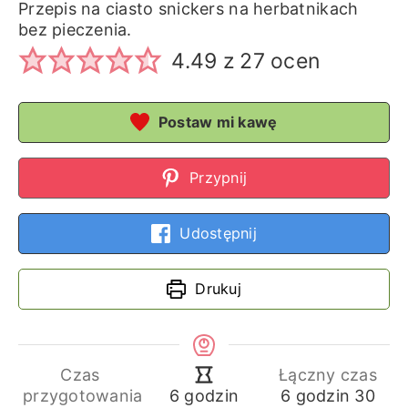
Przepis na ciasto snickers na herbatnikach
bez pieczenia.
4.49
z
27
ocen
Postaw mi kawę
Przypnij
Udostępnij
Drukuj
Czas
Łączny czas
godziny
min
godziny
przygotowania
6
godzin
30
6
godzin