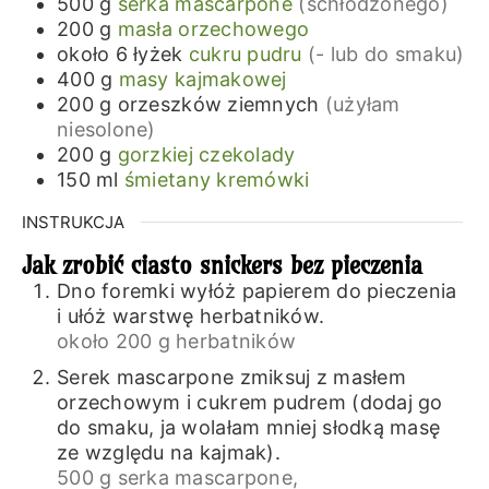
500
g
serka mascarpone
(schłodzonego)
200
g
masła orzechowego
około 6
łyżek
cukru pudru
(- lub do smaku)
400
g
masy kajmakowej
200
g
orzeszków ziemnych
(użyłam
niesolone)
200
g
gorzkiej czekolady
150
ml
śmietany kremówki
INSTRUKCJA
Jak zrobić ciasto snickers bez pieczenia
Dno foremki wyłóż papierem do pieczenia
i ułóż warstwę herbatników.
około 200 g herbatników
Serek mascarpone zmiksuj z masłem
orzechowym i cukrem pudrem (dodaj go
do smaku, ja wolałam mniej słodką masę
ze względu na kajmak).
500 g serka mascarpone,