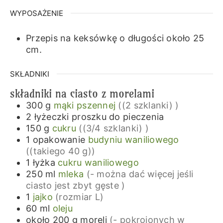
WYPOSAŻENIE
Przepis na keksówkę o długości około 25
cm.
SKŁADNIKI
składniki na ciasto z morelami
300
g
mąki pszennej
((2 szklanki) )
2
łyżeczki
proszku do pieczenia
150
g
cukru
((3/4 szklanki) )
1
opakowanie
budyniu waniliowego
((takiego 40 g))
1
łyżka
cukru waniliowego
250
ml
mleka
(- można dać więcej jeśli
ciasto jest zbyt gęste )
1
jajko
(rozmiar L)
60
ml
oleju
około 200
g
moreli
(- pokrojonych w