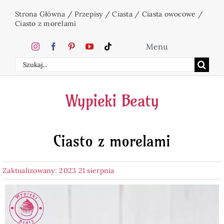
Przejdź
Strona Główna
/
Przepisy
/
Ciasta
/
Ciasta owocowe
/
do
Ciasto z morelami
zawartości
Menu
Szukaj
Home
Wypieki Beaty
Ciasta
Ciasto z morelami
Desery
Zaktualizowany: 2023 21 sierpnia
Święta
Napoje