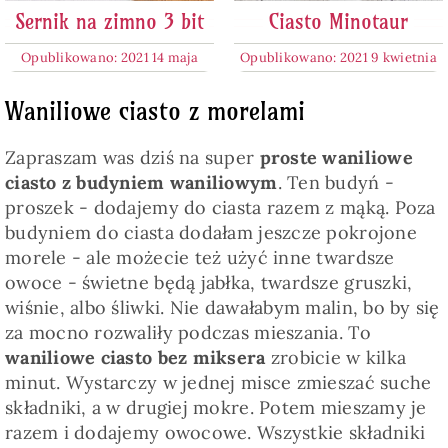
Sernik na zimno 3 bit
Ciasto Minotaur
Opublikowano: 2021 14 maja
Opublikowano: 2021 9 kwietnia
Waniliowe ciasto z morelami
Zapraszam was dziś na super
proste waniliowe
ciasto z budyniem waniliowym
. Ten budyń -
proszek - dodajemy do ciasta razem z mąką. Poza
budyniem do ciasta dodałam jeszcze pokrojone
morele - ale możecie też użyć inne twardsze
owoce - świetne będą jabłka, twardsze gruszki,
wiśnie, albo śliwki. Nie dawałabym malin, bo by się
za mocno rozwaliły podczas mieszania. To
waniliowe ciasto bez miksera
zrobicie w kilka
minut. Wystarczy w jednej misce zmieszać suche
składniki, a w drugiej mokre. Potem mieszamy je
razem i dodajemy owocowe. Wszystkie składniki