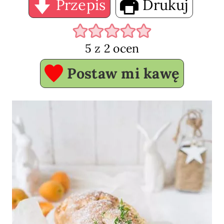
Przepis
Drukuj
5
z
2
ocen
Postaw mi kawę