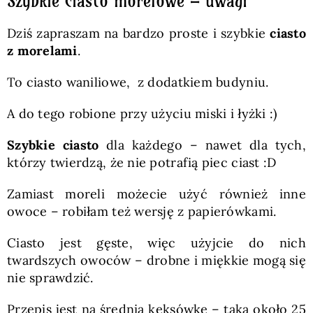
Szybkie ciasto morelowe – uwagi
Dziś zapraszam na bardzo proste i szybkie
ciasto
z morelami
.
To ciasto waniliowe, z dodatkiem budyniu.
A do tego robione przy użyciu miski i łyżki :)
Szybkie ciasto
dla każdego – nawet dla tych,
którzy twierdzą, że nie potrafią piec ciast :D
Zamiast moreli możecie użyć również inne
owoce – robiłam też wersję z papierówkami.
Ciasto jest gęste, więc użyjcie do nich
twardszych owoców – drobne i miękkie mogą się
nie sprawdzić.
Przepis jest na średnią keksówkę – taką około 25