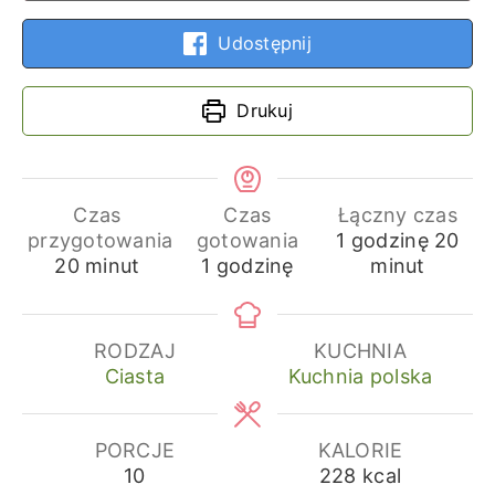
Udostępnij
Drukuj
Czas
Czas
Łączny czas
godzina
min
przygotowania
gotowania
1
godzinę
20
minuty
godzina
20
minut
1
godzinę
minut
RODZAJ
KUCHNIA
Ciasta
Kuchnia polska
PORCJE
KALORIE
10
228
kcal