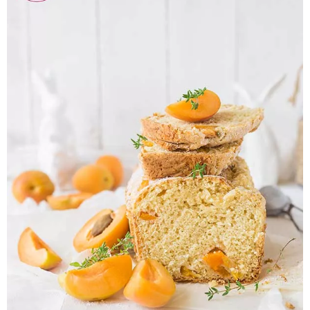
Pieczywo
Przetwory
Posiłki
Zdrowo i fit
Kuchnie świata
SKLEP
Polski