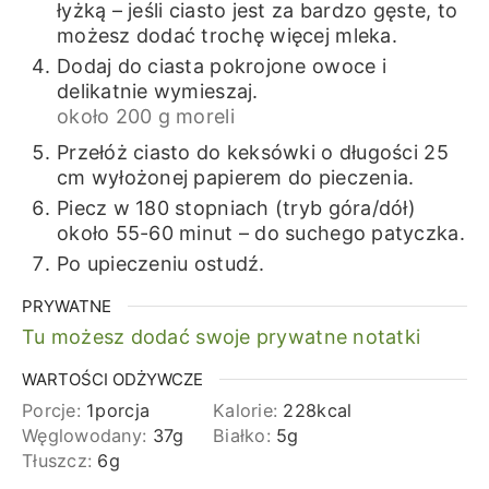
łyżką – jeśli ciasto jest za bardzo gęste, to
możesz dodać trochę więcej mleka.
Dodaj do ciasta pokrojone owoce i
delikatnie wymieszaj.
około 200 g moreli
Przełóż ciasto do keksówki o długości 25
cm wyłożonej papierem do pieczenia.
Piecz w 180 stopniach (tryb góra/dół)
około 55-60 minut – do suchego patyczka.
Po upieczeniu ostudź.
PRYWATNE
Tu możesz dodać swoje prywatne notatki
WARTOŚCI ODŻYWCZE
Porcje:
1
porcja
Kalorie:
228
kcal
Węglowodany:
37
g
Białko:
5
g
Tłuszcz:
6
g