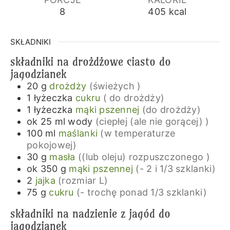
8
405
kcal
SKŁADNIKI
składniki na drożdżowe ciasto do
jagodzianek
20
g
drożdży
(świeżych )
1
łyżeczka
cukru
( do drożdży)
1
łyżeczka
mąki pszennej
(do drożdży)
ok 25
ml
wody
(ciepłej (ale nie gorącej) )
100
ml
maślanki
(w temperaturze
pokojowej)
30
g
masła
((lub oleju) rozpuszczonego )
ok 350
g
mąki pszennej
(- 2 i 1/3 szklanki)
2
jajka
(rozmiar L)
75
g
cukru
(- trochę ponad 1/3 szklanki)
składniki na nadzienie z jagód do
jagodzianek