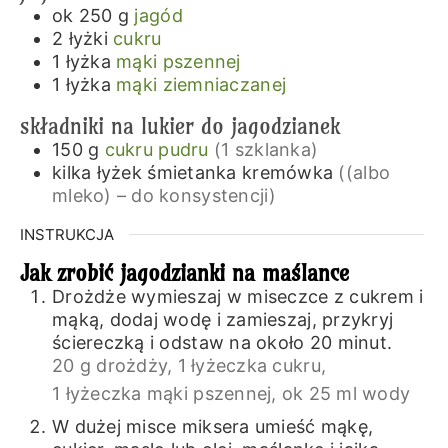
ok 250
g
jagód
2
łyżki
cukru
1
łyżka
mąki pszennej
1
łyżka
mąki ziemniaczanej
składniki na lukier do jagodzianek
150
g
cukru pudru
(1 szklanka)
kilka
łyżek
śmietanka kremówka
((albo
mleko) – do konsystencji)
INSTRUKCJA
Jak zrobić jagodzianki na maślance
Drożdże wymieszaj w miseczce z cukrem i
mąką, dodaj wodę i zamieszaj, przykryj
ściereczką i odstaw na około 20 minut.
20 g drożdży,
1 łyżeczka cukru,
1 łyżeczka mąki pszennej,
ok 25 ml wody
W dużej misce miksera umieść mąkę,