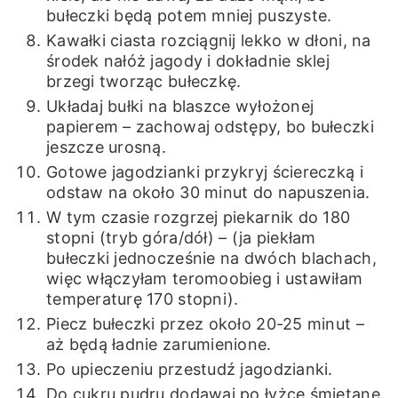
bułeczki będą potem mniej puszyste.
Kawałki ciasta rozciągnij lekko w dłoni, na
środek nałóż jagody i dokładnie sklej
brzegi tworząc bułeczkę.
Układaj bułki na blaszce wyłożonej
papierem – zachowaj odstępy, bo bułeczki
jeszcze urosną.
Gotowe jagodzianki przykryj ściereczką i
odstaw na około 30 minut do napuszenia.
W tym czasie rozgrzej piekarnik do 180
stopni (tryb góra/dół) – (ja piekłam
bułeczki jednocześnie na dwóch blachach,
więc włączyłam teromoobieg i ustawiłam
temperaturę 170 stopni).
Piecz bułeczki przez około 20-25 minut –
aż będą ładnie zarumienione.
Po upieczeniu przestudź jagodzianki.
Do cukru pudru dodawaj po łyżce śmietanę