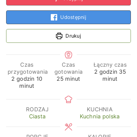
Udostępnij
Drukuj
Czas
Czas
Łączny czas
godziny
min
przygotowania
gotowania
2
godzin
35
godziny
minuty
minuty
2
godzin
10
25
minut
minut
minut
RODZAJ
KUCHNIA
Ciasta
Kuchnia polska
PORCJE
KALORIE