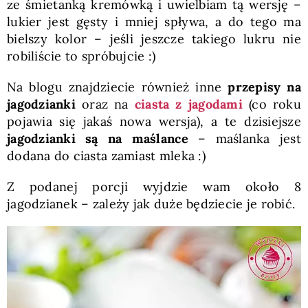
ze śmietanką kremówką i uwielbiam tą wersję –
lukier jest gęsty i mniej spływa, a do tego ma
bielszy kolor – jeśli jeszcze takiego lukru nie
robiliście to spróbujcie :)
Na blogu znajdziecie również inne
przepisy na
jagodzianki
oraz na
ciasta z jagodami
(co roku
pojawia się jakaś nowa wersja), a te dzisiejsze
jagodzianki są na maślance
– maślanka jest
dodana do ciasta zamiast mleka :)
Z podanej porcji wyjdzie wam około 8
jagodzianek – zależy jak duże będziecie je robić.