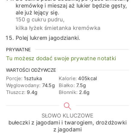
kremówkę i mieszaj aż lukier będzie gęsty,
ale już lejący się.
150 g cukru pudru,
kilka łyżek śmietanka kremówka
Polej lukrem jagodzianki.
PRYWATNE
Tu możesz dodać swoje prywatne notatki
WARTOŚCI ODŻYWCZE
Porcje:
1
sztuka
Kalorie:
405
kcal
Węglowodany:
74.5
g
Białko:
7.5
g
Tłuszcz:
9.4
g
Błonnik:
2.6
g
SŁOWO KLUCZOWE
bułeczki z jagodami i twarogiem, drożdżowki
z jagodami