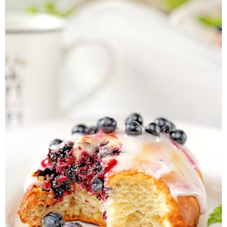
Pieczywo
Przetwory
Posiłki
Zdrowo i fit
Kuchnie świata
SKLEP
Polski