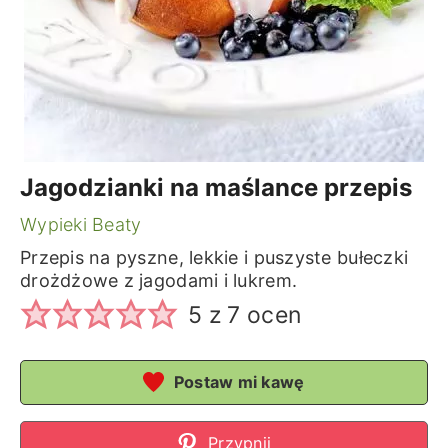
Jagodzianki na maślance przepis
Wypieki Beaty
Przepis na pyszne, lekkie i puszyste bułeczki
drożdżowe z jagodami i lukrem.
5
z
7
ocen
Postaw mi kawę
Przypnij