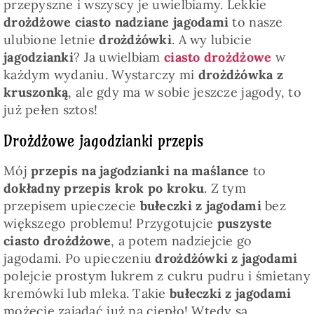
przepyszne i wszyscy je uwielbiamy. Lekkie
drożdżowe ciasto nadziane jagodami
to nasze
ulubione letnie
drożdżówki
. A wy lubicie
jagodzianki
? Ja uwielbiam
ciasto drożdżowe
w
każdym wydaniu. Wystarczy mi
drożdżówka z
kruszonką
, ale gdy ma w sobie jeszcze jagody, to
już pełen sztos!
Drożdżowe jagodzianki przepis
Mój
przepis na jagodzianki na maślance
to
dokładny przepis krok po kroku
. Z tym
przepisem upieczecie
bułeczki z jagodami
bez
większego problemu! Przygotujcie
puszyste
ciasto drożdżowe
, a potem nadziejcie go
jagodami. Po upieczeniu
drożdżówki z jagodami
polejcie prostym lukrem z cukru pudru i śmietany
kremówki lub mleka. Takie
bułeczki z jagodami
możecie zajadać już na ciepło! Wtedy są