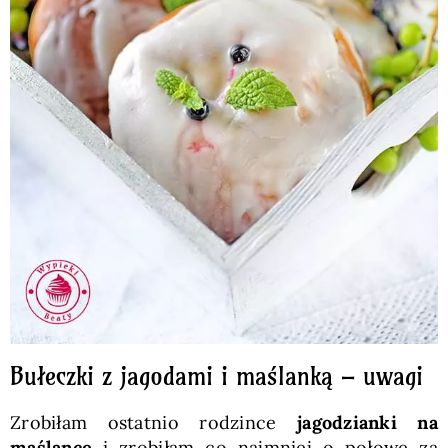
Bułeczki z jagodami i maślanką – uwagi
Zrobiłam ostatnio rodzince
jagodzianki na
maślance
i zrobiłam co najmniej o połowę za