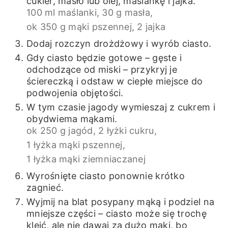
cukier, masło lub olej, maślankę i jajka.
100 ml maślanki,
30 g masła,
ok 350 g mąki pszennej,
2 jajka
Dodaj rozczyn drożdżowy i wyrób ciasto.
Gdy ciasto będzie gotowe – gęste i
odchodzące od miski – przykryj je
ściereczką i odstaw w ciepłe miejsce do
podwojenia objętości.
W tym czasie jagody wymieszaj z cukrem i
obydwiema mąkami.
ok 250 g jagód,
2 łyżki cukru,
1 łyżka mąki pszennej,
1 łyżka mąki ziemniaczanej
Wyrośnięte ciasto ponownie krótko
zagnieć.
Wyjmij na blat posypany mąką i podziel na
mniejsze części – ciasto może się trochę
kleić, ale nie dawaj za dużo mąki, bo