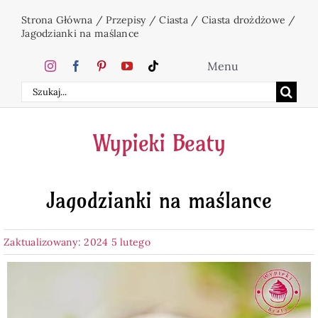
Przejdź
Strona Główna
/
Przepisy
/
Ciasta
/
Ciasta drożdżowe
/
do
Jagodzianki na maślance
zawartości
Menu
Szukaj
Home
Wypieki Beaty
Ciasta
Jagodzianki na maślance
Desery
Zaktualizowany: 2024 5 lutego
Święta
Napoje