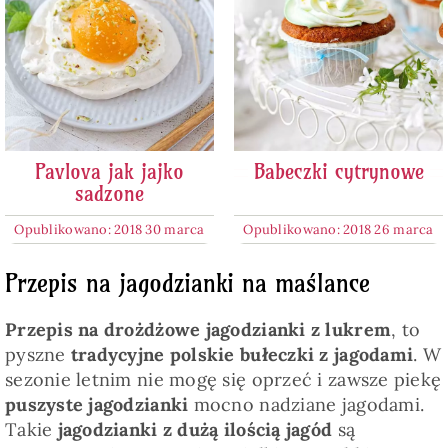
Pavlova jak jajko
Babeczki cytrynowe
sadzone
Opublikowano: 2018 30 marca
Opublikowano: 2018 26 marca
Przepis na jagodzianki na maślance
Przepis na drożdżowe jagodzianki z lukrem
, to
pyszne
tradycyjne polskie bułeczki z jagodami
. W
sezonie letnim nie mogę się oprzeć i zawsze piekę
puszyste jagodzianki
mocno nadziane jagodami.
Takie
jagodzianki z dużą ilością jagód
są