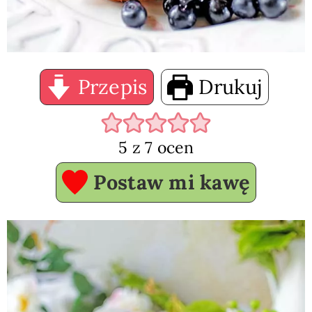
Przepis
Drukuj
5
z
7
ocen
Postaw mi kawę