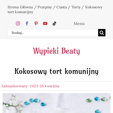
Przejdź
Strona Główna
/
Przepisy
/
Ciasta
/
Torty
/
Kokosowy
do
tort komunijny
zawartości
Menu
Szukaj
Home
Wypieki Beaty
Ciasta
Kokosowy tort komunijny
Desery
Zaktualizowany: 2023 26 kwietnia
Święta
Napoje