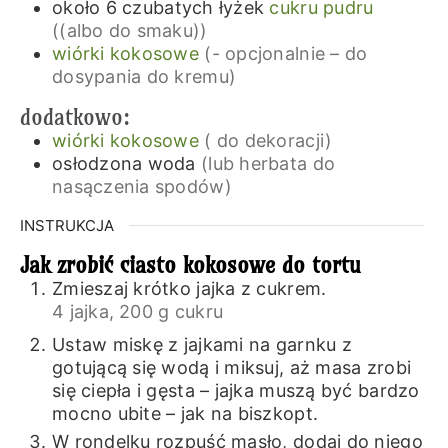
około 6
czubatych łyżek
cukru pudru
((albo do smaku))
wiórki kokosowe
(- opcjonalnie – do
dosypania do kremu)
dodatkowo:
wiórki kokosowe
( do dekoracji)
osłodzona woda
(lub herbata do
nasączenia spodów)
INSTRUKCJA
Jak zrobić ciasto kokosowe do tortu
Zmieszaj krótko jajka z cukrem.
4 jajka,
200 g cukru
Ustaw miskę z jajkami na garnku z
gotującą się wodą i miksuj, aż masa zrobi
się ciepła i gęsta – jajka muszą być bardzo
mocno ubite – jak na biszkopt.
W rondelku rozpuść masło, dodaj do niego