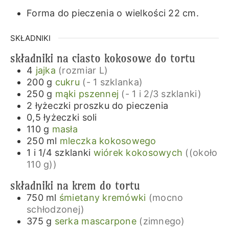
Forma do pieczenia o wielkości 22 cm.
SKŁADNIKI
składniki na ciasto kokosowe do tortu
4
jajka
(rozmiar L)
200
g
cukru
(- 1 szklanka)
250
g
mąki pszennej
(- 1 i 2/3 szklanki)
2
łyżeczki
proszku do pieczenia
0,5
łyżeczki
soli
110
g
masła
250
ml
mleczka kokosowego
1 i 1/4
szklanki
wiórek kokosowych
((około
110 g))
składniki na krem do tortu
750
ml
śmietany kremówki
(mocno
schłodzonej)
375
g
serka mascarpone
(zimnego)