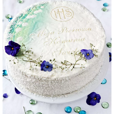
Pieczywo
Przetwory
Posiłki
Zdrowo i fit
Kuchnie świata
SKLEP
Polski