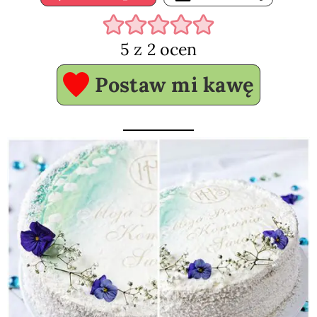
5
z
2
ocen
Postaw mi kawę