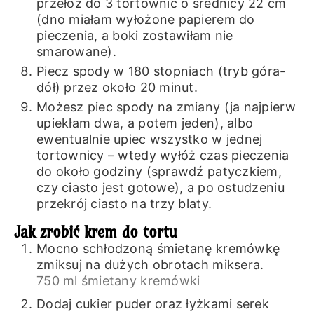
przełóż do 3 tortownic o średnicy 22 cm
(dno miałam wyłożone papierem do
pieczenia, a boki zostawiłam nie
smarowane).
Piecz spody w 180 stopniach (tryb góra-
dół) przez około 20 minut.
Możesz piec spody na zmiany (ja najpierw
upiekłam dwa, a potem jeden), albo
ewentualnie upiec wszystko w jednej
tortownicy – wtedy wyłóż czas pieczenia
do około godziny (sprawdź patyczkiem,
czy ciasto jest gotowe), a po ostudzeniu
przekrój ciasto na trzy blaty.
Jak zrobić krem do tortu
Mocno schłodzoną śmietanę kremówkę
zmiksuj na dużych obrotach miksera.
750 ml śmietany kremówki
Dodaj cukier puder oraz łyżkami serek