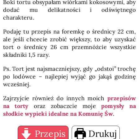
Boki tortu obsypałam wiórkami kokosowymi, aby
dodać mu delikatności i odświętnego
charakteru.
Podaję tu przepis na foremkę o średnicy 22 cm,
ale jeśli chcecie zrobić większy, to aby uzyskać
tort o średnicy 26 cm przemnóżcie wszystkie
składniki 1,5 razy.
Ps. Tort jest najsmaczniejszy, gdy „odstoi” trochę
po lodówce – najlepiej wyjąć go jakąś godzinę
wcześniej.
Zajrzyjcie również do innych moich
przepisów
na torty
oraz zobaczcie moje
pomysły na
słodkie wypieki idealne na Komunię Św
.
Przepis
Drukuj