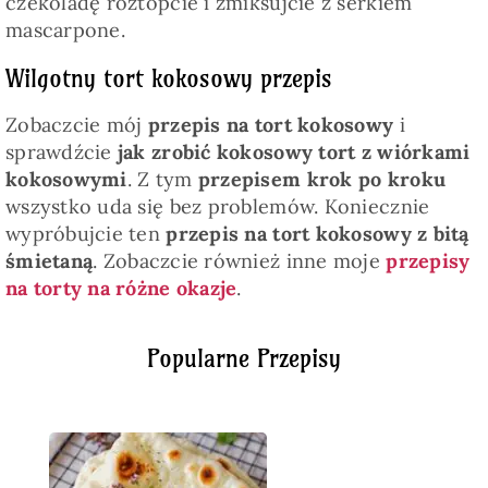
czekoladę roztopcie i zmiksujcie z serkiem
mascarpone.
Wilgotny tort kokosowy przepis
Zobaczcie mój
przepis na tort kokosowy
i
sprawdźcie
jak zrobić kokosowy tort z wiórkami
kokosowymi
. Z tym
przepisem krok po kroku
wszystko uda się bez problemów. Koniecznie
wypróbujcie ten
przepis na tort kokosowy z bitą
śmietaną
. Zobaczcie również inne moje
przepisy
na torty na różne okazje
.
Popularne Przepisy