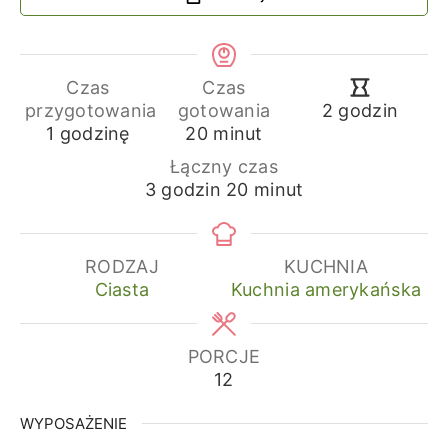
Czas
Czas
godziny
przygotowania
gotowania
2
godzin
godzina
minuty
1
godzinę
20
minut
Łączny czas
godziny
minuty
3
godzin
20
minut
RODZAJ
KUCHNIA
Ciasta
Kuchnia amerykańska
PORCJE
12
WYPOSAŻENIE