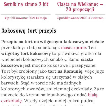
Sernik na zimno 3 bit
Ciasta na Wielkanoc –
20 propozycji
Opublikowano: 2021 14 maja
Opublikowano: 2022 4 kwietnia
Kokosowy tort przepis
Przepis na tort na wilgotnym kokosowym cieście
przekładnym bitą śmietaną z
mascarpone
. Ten
wilgotny tort kokosowy
to prawdziwa gratka dla
wielbicieli kokosowych smaków. Samo
ciasto
kokosowe
jest mocno kokosowe i przepyszne.
Tort był zrobiony jako
tort na Komunię
, więc jego
kolorystykę starałam się utrzymać w białych
barwach. Stąd w torcie nie ma żadnych
kolorowych owoców, ani ciemnej czekolady. Za to
możecie do kremu śmietankowego dodać
białą
czekoladę
. Wtedy użyjcie mniej cukru pudru,