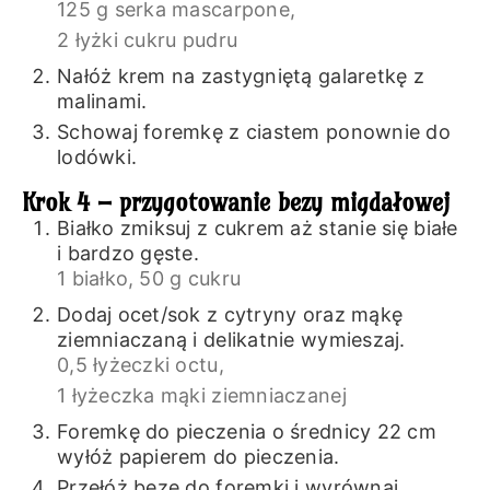
125 g serka mascarpone,
2 łyżki cukru pudru
Nałóż krem na zastygniętą galaretkę z
malinami.
Schowaj foremkę z ciastem ponownie do
lodówki.
Krok 4 – przygotowanie bezy migdałowej
Białko zmiksuj z cukrem aż stanie się białe
i bardzo gęste.
1 białko,
50 g cukru
Dodaj ocet/sok z cytryny oraz mąkę
ziemniaczaną i delikatnie wymieszaj.
0,5 łyżeczki octu,
1 łyżeczka mąki ziemniaczanej
Foremkę do pieczenia o średnicy 22 cm
wyłóż papierem do pieczenia.
Przełóż bezę do foremki i wyrównaj.