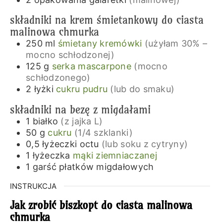
składniki na krem śmietankowy do ciasta
malinowa chmurka
250
ml
śmietany kremówki
(użyłam 30% –
mocno schłodzonej)
125
g
serka mascarpone
(mocno
schłodzonego)
2
łyżki
cukru pudru
(lub do smaku)
składniki na bezę z migdałami
1
białko
(z jajka L)
50
g
cukru
(1/4 szklanki)
0,5
łyżeczki
octu
(lub soku z cytryny)
1
łyżeczka
mąki ziemniaczanej
1
garść
płatków migdałowych
INSTRUKCJA
Jak zrobić biszkopt do ciasta malinowa
chmurka