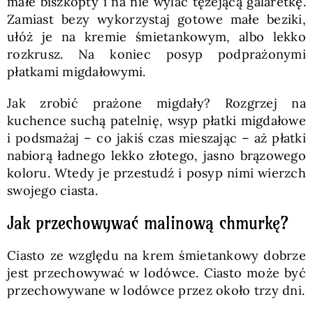
małe biszkopty i na nie wylać tężejącą galaretkę.
Zamiast bezy wykorzystaj gotowe małe beziki,
ułóż je na kremie śmietankowym, albo lekko
rozkrusz. Na koniec posyp podprażonymi
płatkami migdałowymi.
Jak zrobić prażone migdały? Rozgrzej na
kuchence suchą patelnię, wsyp płatki migdałowe
i podsmażaj – co jakiś czas mieszając – aż płatki
nabiorą ładnego lekko złotego, jasno brązowego
koloru. Wtedy je przestudź i posyp nimi wierzch
swojego ciasta.
Jak przechowywać malinową chmurkę?
Ciasto ze względu na krem śmietankowy dobrze
jest przechowywać w lodówce. Ciasto może być
przechowywane w lodówce przez około trzy dni.