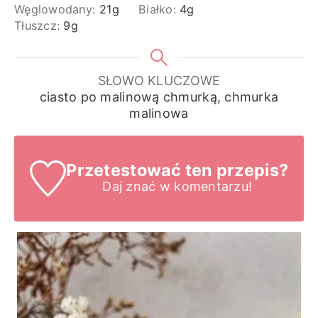
Węglowodany:
21
g
Białko:
4
g
Tłuszcz:
9
g
SŁOWO KLUCZOWE
ciasto po malinową chmurką, chmurka
malinowa
Przetestować ten przepis?
Daj znać
w komentarzu!