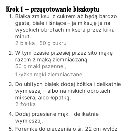
Krok 1 – przygotowanie biszkoptu
Białka zmiksuj z cukrem aż będą bardzo
gęste, białe i lśniące – ja miksuję je na
wysokich obrotach miksera przez kilka
minut.
2 białka ,
50 g cukru
W tym czasie przesiej przez sito mąkę
razem z mąką ziemniaczaną.
50 g mąki pszennej,
1 łyżka mąki ziemniaczanej
Do ubitych białek dodaj żółtka i delikatnie
wymieszaj – albo na niskich obrotach
miksera, albo łopatką.
2 żółtka
Dodaj przesiane mąki i delikatnie
wymieszaj.
Foremkę do pieczenia o śr. 22 cm wyłóż