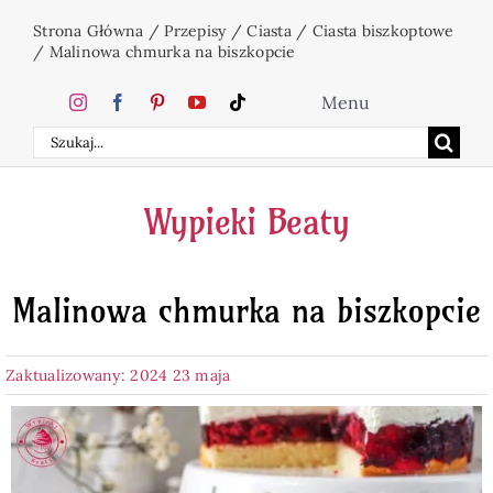
Przejdź
Strona Główna
/
Przepisy
/
Ciasta
/
Ciasta biszkoptowe
do
/
Malinowa chmurka na biszkopcie
zawartości
Menu
Szukaj
Home
Wypieki Beaty
Ciasta
Malinowa chmurka na biszkopcie
Desery
Zaktualizowany: 2024 23 maja
Święta
Napoje