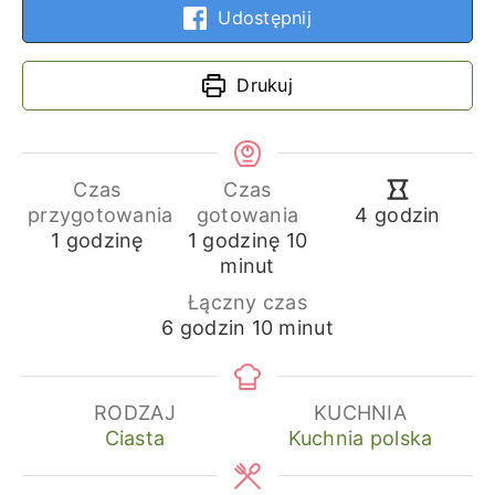
Udostępnij
Drukuj
Czas
Czas
godziny
przygotowania
gotowania
4
godzin
godzina
godzina
minuty
1
godzinę
1
godzinę
10
minut
Łączny czas
godziny
minuty
6
godzin
10
minut
RODZAJ
KUCHNIA
Ciasta
Kuchnia polska