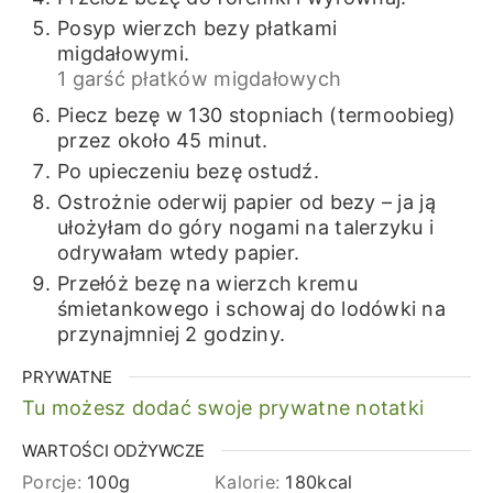
Posyp wierzch bezy płatkami
migdałowymi.
1 garść płatków migdałowych
Piecz bezę w 130 stopniach (termoobieg)
przez około 45 minut.
Po upieczeniu bezę ostudź.
Ostrożnie oderwij papier od bezy – ja ją
ułożyłam do góry nogami na talerzyku i
odrywałam wtedy papier.
Przełóż bezę na wierzch kremu
śmietankowego i schowaj do lodówki na
przynajmniej 2 godziny.
PRYWATNE
Tu możesz dodać swoje prywatne notatki
WARTOŚCI ODŻYWCZE
Porcje:
100
g
Kalorie:
180
kcal