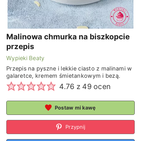
Malinowa chmurka na biszkopcie
przepis
Wypieki Beaty
Przepis na pyszne i lekkie ciasto z malinami w
galaretce, kremem śmietankowym i bezą.
4.76
z
49
ocen
Postaw mi kawę
Przypnij