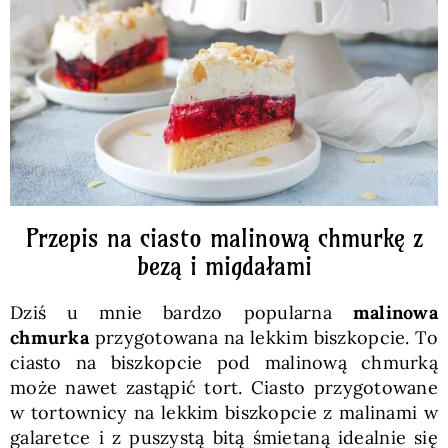
Pieczywo
Przetwory
Posiłki
Zdrowo i fit
Przepis na ciasto malinową chmurkę z
bezą i migdałami
Kuchnie świata
Dziś u mnie bardzo popularna
malinowa
chmurka
przygotowana na lekkim biszkopcie. To
SKLEP
ciasto na biszkopcie pod malinową chmurką
może nawet zastąpić tort. Ciasto przygotowane
w tortownicy na lekkim biszkopcie z malinami w
Polski
galaretce i z puszystą bitą śmietaną idealnie się