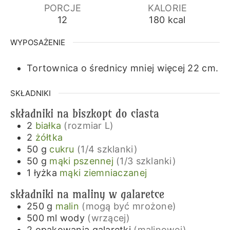
PORCJE
KALORIE
12
180
kcal
WYPOSAŻENIE
Tortownica o średnicy mniej więcej 22 cm.
SKŁADNIKI
składniki na biszkopt do ciasta
2
białka
(rozmiar L)
2
żółtka
50
g
cukru
(1/4 szklanki)
50
g
mąki pszennej
(1/3 szklanki)
1
łyżka
mąki ziemniaczanej
składniki na maliny w galaretce
250
g
malin
(mogą być mrożone)
500
ml
wody
(wrzącej)
2
opakowania
galaretki
(malinowej)