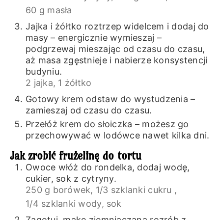
60 g masła
Jajka i żółtko roztrzep widelcem i dodaj do
masy – energicznie wymieszaj –
podgrzewaj mieszając od czasu do czasu,
aż masa zgęstnieje i nabierze konsystencji
budyniu.
2 jajka,
1 żółtko
Gotowy krem odstaw do wystudzenia –
zamieszaj od czasu do czasu.
Przełóż krem do słoiczka – możesz go
przechowywać w lodówce nawet kilka dni.
Jak zrobić frużelinę do tortu
Owoce włóż do rondelka, dodaj wodę,
cukier, sok z cytryny.
250 g borówek,
1/3 szklanki cukru ,
1/4 szklanki wody,
sok
Zagotuj, mąkę ziemniaczaną rozrób z