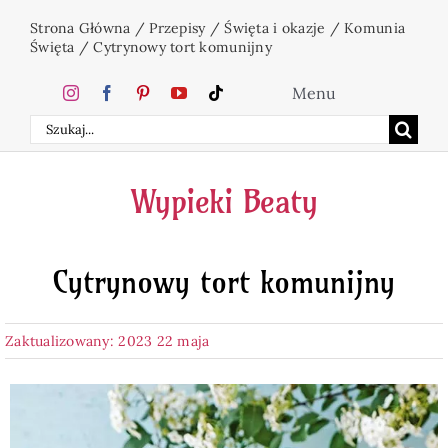
Przejdź
Strona Główna
/
Przepisy
/
Święta i okazje
/
Komunia
do
Święta
/
Cytrynowy tort komunijny
zawartości
Menu
Szukaj
Home
Wypieki Beaty
Ciasta
Cytrynowy tort komunijny
Desery
Zaktualizowany: 2023 22 maja
Święta
Napoje