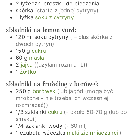
2
łyżeczki
proszku do pieczenia
skórka
(starta z jednej cytryny)
1
łyżka
soku z cytryny
składniki na lemon curd:
120
ml
soku cytryny
( – plus skórka z
dwóch cytryn)
150
g
cukru
60
g
masła
2
jajka
((użyłam rozmiar L))
1
żółtko
składniki na frużelinę z borówek
250
g
borówek
(lub jagód (mogą być
mrożone – nie trzeba ich wcześniej
rozmrażać))
1/3
szklanki
cukru
(- około 50-70 g (lub do
smaku))
1/4
szklanki
wody
(- 60 ml)
1
czubata łyżeczka
mąki ziemniaczanej
(+