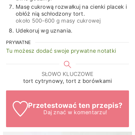
Masę cukrową rozwałkuj na cienki placek i
obłóż nią schłodzony tort.
około 500-600 g masy cukrowej
Udekoruj wg uznania.
PRYWATNE
Tu możesz dodać swoje prywatne notatki
SŁOWO KLUCZOWE
tort cytrynowy, tort z borówkami
Przetestować ten przepis?
Daj znać
w komentarzu!