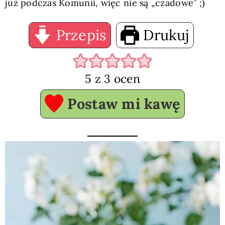
już podczas Komunii, więc nie są „czadowe” ;)
Przepis
Drukuj
5
z
3
ocen
Postaw mi kawę