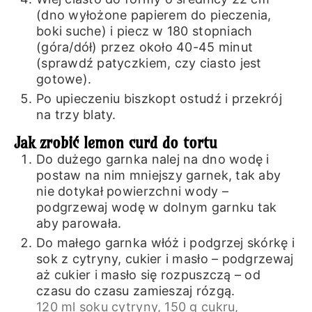
(dno wyłożone papierem do pieczenia,
boki suche) i piecz w 180 stopniach
(góra/dół) przez około 40-45 minut
(sprawdź patyczkiem, czy ciasto jest
gotowe).
Po upieczeniu biszkopt ostudź i przekrój
na trzy blaty.
Jak zrobić lemon curd do tortu
Do dużego garnka nalej na dno wodę i
postaw na nim mniejszy garnek, tak aby
nie dotykał powierzchni wody –
podgrzewaj wodę w dolnym garnku tak
aby parowała.
Do małego garnka włóż i podgrzej skórkę i
sok z cytryny, cukier i masło – podgrzewaj
aż cukier i masło się rozpuszczą – od
czasu do czasu zamieszaj rózgą.
120 ml soku cytryny,
150 g cukru,