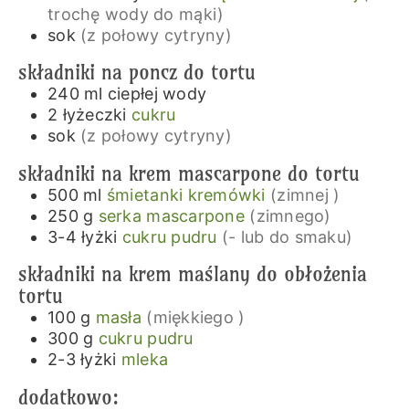
trochę wody do mąki)
sok
(z połowy cytryny)
składniki na poncz do tortu
240
ml
ciepłej wody
2
łyżeczki
cukru
sok
(z połowy cytryny)
składniki na krem mascarpone do tortu
500
ml
śmietanki kremówki
(zimnej )
250
g
serka mascarpone
(zimnego)
3-4
łyżki
cukru pudru
(- lub do smaku)
składniki na krem maślany do obłożenia
tortu
100
g
masła
(miękkiego )
300
g
cukru pudru
2-3
łyżki
mleka
dodatkowo: