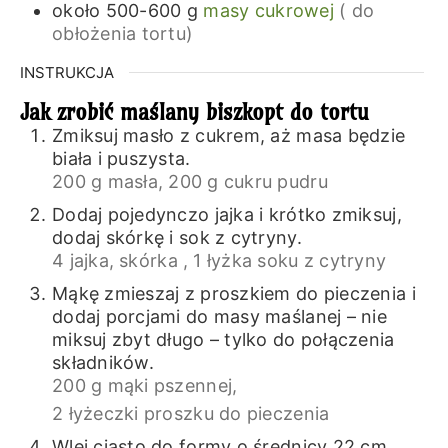
około 500-600
g
masy cukrowej
( do
obłożenia tortu)
INSTRUKCJA
Jak zrobić maślany biszkopt do tortu
Zmiksuj masło z cukrem, aż masa będzie
biała i puszysta.
200 g masła,
200 g cukru pudru
Dodaj pojedynczo jajka i krótko zmiksuj,
dodaj skórkę i sok z cytryny.
4 jajka,
skórka ,
1 łyżka soku z cytryny
Mąkę zmieszaj z proszkiem do pieczenia i
dodaj porcjami do masy maślanej – nie
miksuj zbyt długo – tylko do połączenia
składników.
200 g mąki pszennej,
2 łyżeczki proszku do pieczenia
Wlej ciasto do formy o średnicy 22 cm