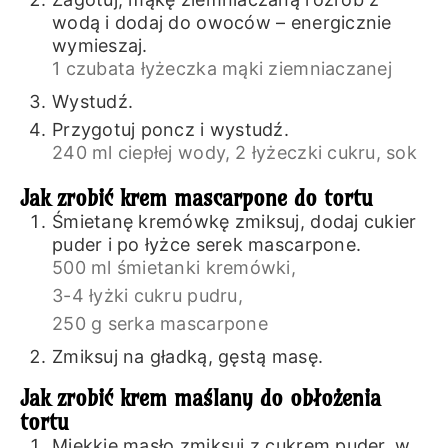
wodą i dodaj do owoców – energicznie
wymieszaj.
1 czubata łyżeczka mąki ziemniaczanej
Wystudź.
Przygotuj poncz i wystudź.
240 ml ciepłej wody,
2 łyżeczki cukru,
sok
Jak zrobić krem mascarpone do tortu
Śmietanę kremówkę zmiksuj, dodaj cukier
puder i po łyżce serek mascarpone.
500 ml śmietanki kremówki,
3-4 łyżki cukru pudru,
250 g serka mascarpone
Zmiksuj na gładką, gęstą masę.
Jak zrobić krem maślany do obłożenia
tortu
Miękkie masło zmiksuj z cukrem puder, w