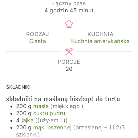
Łączny czas
godziny
minuty
4
godzin
45
minut
RODZAJ
KUCHNIA
Ciasta
Kuchnia amerykańska
PORCJE
20
SKŁADNIKI
składniki na maślany biszkopt do tortu
200
g
masła
(miękkiego )
200
g
cukru pudru
4
jajka
((użyłam L))
200
g
mąki pszennej
(przesianej – 1 i 2/3
szklanki)