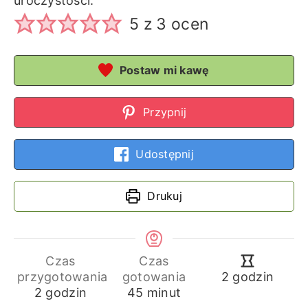
uroczystości.
5
z
3
ocen
Postaw mi kawę
Przypnij
Udostępnij
Drukuj
Czas
Czas
godziny
przygotowania
gotowania
2
godzin
godziny
minuty
2
godzin
45
minut