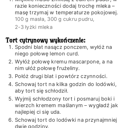
razie konieczności dodaj trochę mleka –
masę trzymaj w temperaturze pokojowej.
100 g masła,
300 g cukru pudru,
2-3 łyżki mleka
Tort cytrynowy wykończenie:
Spodni blat nasącz ponczem, wyłóż na
niego połowę lemon curd.
Wyłóż połowę kremu mascarpone, a na
nim ułóż połowę frużeliny.
Połóż drugi blat i powtórz czynności.
Schowaj tort na kilka godzin do lodówki,
aby tort się schłodził.
Wyjmij schłodzony tort i posmaruj boki i
wierzch kremem maślanym – wygładź jak
najlepiej ci się uda.
Schowaj tort do lodówki na przynajmniej
dwie godziny.