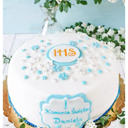
Pieczywo
Przetwory
Posiłki
Zdrowo i fit
Kuchnie świata
SKLEP
Polski