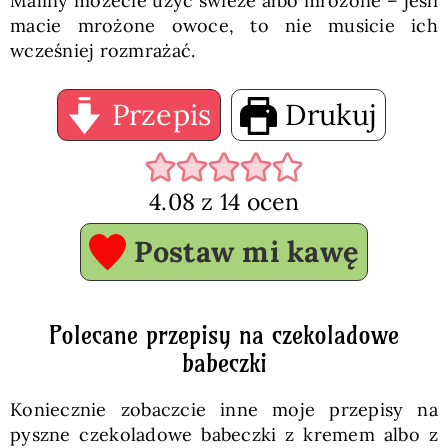
Maliny możecie użyć świeże albo mrożone – jeśli
macie mrożone owoce, to nie musicie ich
wcześniej rozmrażać.
Przepis
Drukuj
4.08
z
14
ocen
Postaw mi kawę
Polecane przepisy na czekoladowe
babeczki
Koniecznie zobaczcie inne moje przepisy na
pyszne czekoladowe babeczki z kremem albo z