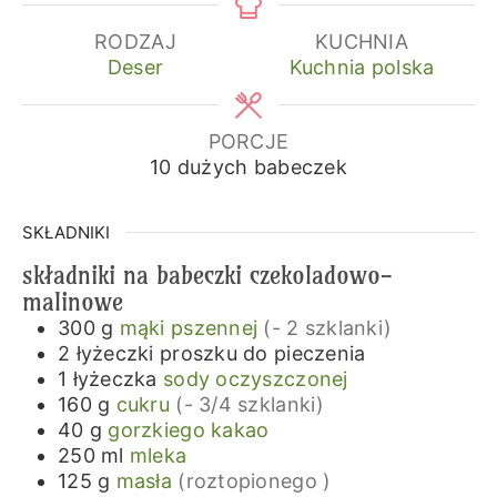
RODZAJ
KUCHNIA
Deser
Kuchnia polska
PORCJE
10
dużych babeczek
SKŁADNIKI
składniki na babeczki czekoladowo-
malinowe
300
g
mąki pszennej
(- 2 szklanki)
2
łyżeczki
proszku do pieczenia
1
łyżeczka
sody oczyszczonej
160
g
cukru
(- 3/4 szklanki)
40
g
gorzkiego kakao
250
ml
mleka
125
g
masła
(roztopionego )