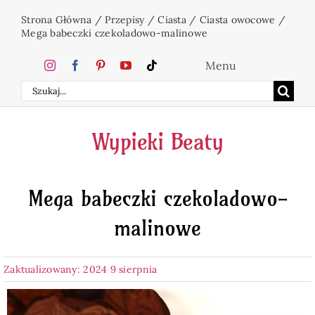
Przejdź
Strona Główna
/
Przepisy
/
Ciasta
/
Ciasta owocowe
/
do
Mega babeczki czekoladowo-malinowe
zawartości
Menu
Szukaj
Home
Wypieki Beaty
Ciasta
Mega babeczki czekoladowo-
Desery
malinowe
Święta
Zaktualizowany: 2024 9 sierpnia
Napoje