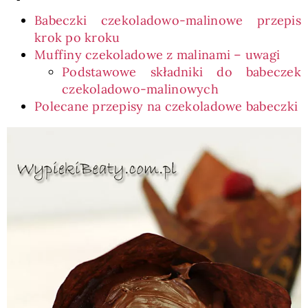
Babeczki czekoladowo-malinowe przepis
krok po kroku
Muffiny czekoladowe z malinami – uwagi
Podstawowe składniki do babeczek
czekoladowo-malinowych
Polecane przepisy na czekoladowe babeczki