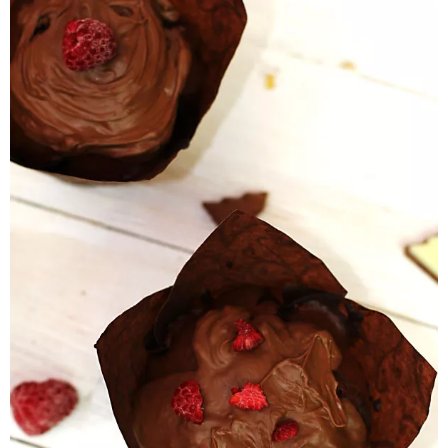
Pieczywo
Przetwory
Posiłki
Zdrowo i fit
Kuchnie świata
SKLEP
Polski