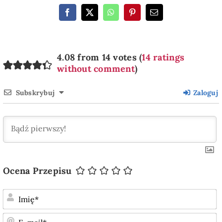
4.08 from 14 votes (
14 ratings
without comment
)
Subskrybuj
Zaloguj
Ocena Przepisu
I
E