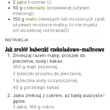
2
jajka
(rozmiar L)
50
g
czekolady
(posiekanej (użyłam
mleczną))
150
g
malin
(świeżych lub mrożonych (jeśli
używasz mrożone maliny, to nie musisz
ich wcześniej rozmrażać))
INSTRUKCJA
Jak zrobić babeczki czekoladowo-malinowe
Zmieszaj razem mąkę, proszek do
pieczenia, sodę i kakao.
300 g mąki pszennej,
2 łyżeczki proszku do pieczenia,
1 łyżeczka sody oczyszczonej,
40 g gorzkiego kakao
Jajka zmiksuj z cukrem, aż będą puszyste i
gęste.
2 jajka,
160 g cukru