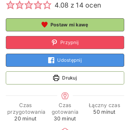
4.08
z
14
ocen
Postaw mi kawę
Przypnij
Udostępnij
Drukuj
Czas
Czas
Łączny czas
minuty
przygotowania
gotowania
50
minut
minuty
minuty
20
minut
30
minut