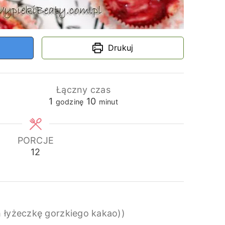
Drukuj
Łączny czas
godzina
minuty
1
10
godzinę
minut
PORCJE
12
 łyżeczkę gorzkiego kakao))