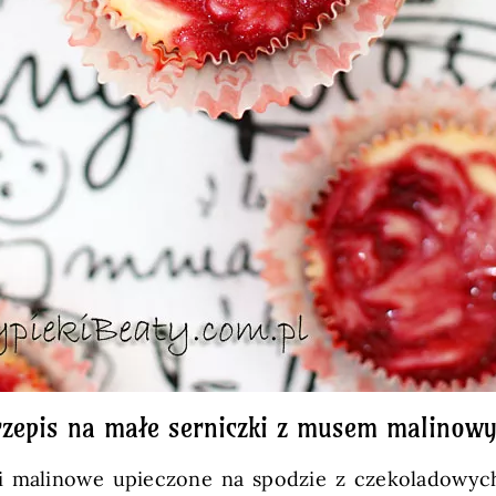
rzepis na małe serniczki z musem malinow
i malinowe upieczone na spodzie z czekoladowyc