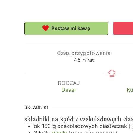
Postaw mi kawę
Czas przygotowania
minuty
45
minut
RODZAJ
Deser
Ku
SKŁADNIKI
składniki na spód z czekoladowych cia
ok 150
g
czekoladowych ciasteczek
(
3
łyżki
masła
(rozpuszczonego )