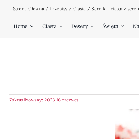
Przejdź
Strona Główna
/
Przepisy
/
Ciasta
/
Serniki i ciasta z sere
do
zawartości
Home
Ciasta
Desery
Święta
Na
Zaktualizowany: 2023 16 czerwca