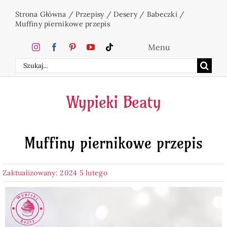
Przejdź
Strona Główna
/
Przepisy
/
Desery
/
Babeczki
/
do
Muffiny piernikowe przepis
zawartości
Menu
Szukaj
Home
Wypieki Beaty
Ciasta
Muffiny piernikowe przepis
Desery
Zaktualizowany: 2024 5 lutego
Święta
Napoje