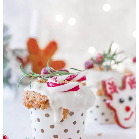
Pieczywo
Przetwory
Posiłki
Zdrowo i fit
Kuchnie świata
SKLEP
Polski