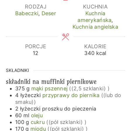
RODZAJ
KUCHNIA
Babeczki
,
Deser
Kuchnia
amerykańska
,
Kuchnia angielska
PORCJE
KALORIE
12
340
kcal
SKŁADNIKI
składniki na muffinki piernikowe
375
g
mąki pszennej
((2,5 szklanki) )
4
łyżeczki
przyprawy do piernika
((lub do
smaku))
2
łyżeczki
proszku do pieczenia
60
ml
oleju
100
g
cukru
((pół szklanki) )
170
g
miodu
((pół szklanki) )