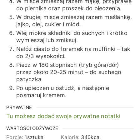
W misce zmieszaj razem mąkę, przyprawę
do piernika oraz proszek do pieczenia.
W drugiej misce zmieszaj razem maślankę,
jajko, olej, cukier i miód.
Wlej mokre składniki do suchych i krótko
wymieszaj lub zmiksuj.
Nałóż ciasto do foremek na muffinki – tak
do 2/3 wysokości.
Piecz w 180 stopniach (tryb góra/dół)
przez około 20-25 minut – do suchego
patyczka.
Po upieczeniu ostudź, a następnie
posmaruj kremem.
PRYWATNE
Tu możesz dodać swoje prywatne notatki
WARTOŚCI ODŻYWCZE
Porcje:
1
sztuka
Kalorie:
340
kcal