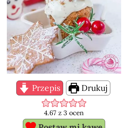
Przepis
Drukuj
4.67
z
3
ocen
Postaw mi kawę