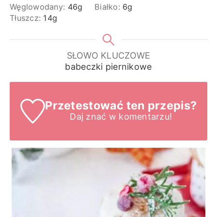
Węglowodany:
46
g
Białko:
6
g
Tłuszcz:
14
g
SŁOWO KLUCZOWE
babeczki piernikowe
Przetestować ten przepis?
Daj znać
w komentarzu!