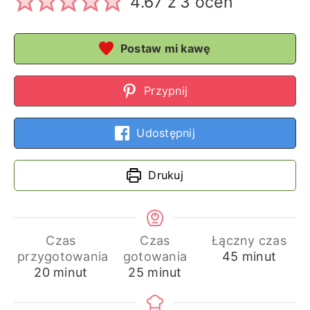
4.67
z
3
ocen
Postaw mi kawę
Przypnij
Udostępnij
Drukuj
Czas
Czas
Łączny czas
minuty
przygotowania
gotowania
45
minut
minuty
minuty
20
minut
25
minut