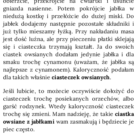
obierzcie, przekrójcie na ćwiartki i usuńcie
gniazda nasienne. Potem pokrójcie jabłka w
niedużą kostkę i przełóżcie do dużej miski. Do
jabłek dodajemy następnie pozostałe składniki i
już tylko mieszamy łyżką. Przy nakładaniu masa
jest dość luźna, ale przy pieczeniu płatki sklejają
się i ciasteczka trzymają kształt. Ja do swoich
ciastek owsianych dodałam jedynie jabłka i dla
smaku trochę cynamonu (uważam, że jabłka są
najlepsze z cynamonem). Kaloryczność podałam
dla takich właśnie
ciasteczek owsianych
.
Jeśli lubicie, to możecie oczywiście dołożyć do
ciasteczek trochę posiekanych orzechów, albo
garść rodzynek. Wtedy kaloryczność ciasteczek
trochę się zmieni. Mam nadzieję, że takie
ciastka
owsiane z jabłkami
wam zasmakują i będziecie je
piec często.