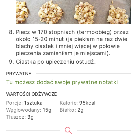
Piecz w 170 stopniach (termoobieg) przez
około 15-20 minut (ja piekłam na raz dwie
blachy ciastek i mniej więcej w połowie
pieczenia zamieniłam je miejscami).
Ciastka po upieczeniu ostudź.
PRYWATNE
Tu możesz dodać swoje prywatne notatki
WARTOŚCI ODŻYWCZE
Porcje:
1
sztuka
Kalorie:
95
kcal
Węglowodany:
15
g
Białko:
2
g
Tłuszcz:
3
g