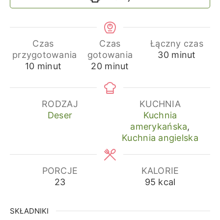
Czas
Czas
Łączny czas
minuty
przygotowania
gotowania
30
minut
minuty
minuty
10
minut
20
minut
RODZAJ
KUCHNIA
Deser
Kuchnia
amerykańska
,
Kuchnia angielska
PORCJE
KALORIE
23
95
kcal
SKŁADNIKI