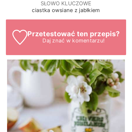
SŁOWO KLUCZOWE
ciastka owsiane z jabłkiem
Przetestować ten przepis?
Daj znać
w komentarzu!