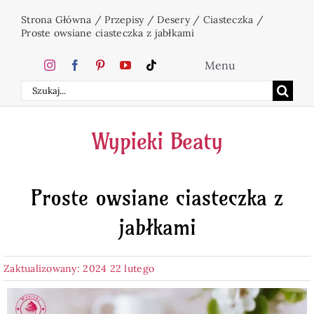
Przejdź
Strona Główna
/
Przepisy
/
Desery
/
Ciasteczka
/
do
Proste owsiane ciasteczka z jabłkami
zawartości
Menu
Szukaj
Home
Wypieki Beaty
Ciasta
Proste owsiane ciasteczka z
Desery
jabłkami
Święta
Zaktualizowany: 2024 22 lutego
Napoje