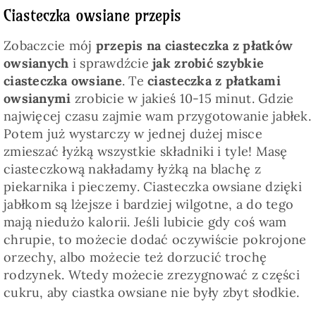
Ciasteczka owsiane przepis
Zobaczcie mój
przepis na ciasteczka z płatków
owsianych
i sprawdźcie
jak zrobić szybkie
ciasteczka owsiane
. Te
ciasteczka z płatkami
owsianymi
zrobicie w jakieś 10-15 minut. Gdzie
najwięcej czasu zajmie wam przygotowanie jabłek.
Potem już wystarczy w jednej dużej misce
zmieszać łyżką wszystkie składniki i tyle! Masę
ciasteczkową nakładamy łyżką na blachę z
piekarnika i pieczemy. Ciasteczka owsiane dzięki
jabłkom są lżejsze i bardziej wilgotne, a do tego
mają niedużo kalorii. Jeśli lubicie gdy coś wam
chrupie, to możecie dodać oczywiście pokrojone
orzechy, albo możecie też dorzucić trochę
rodzynek. Wtedy możecie zrezygnować z części
cukru, aby ciastka owsiane nie były zbyt słodkie.