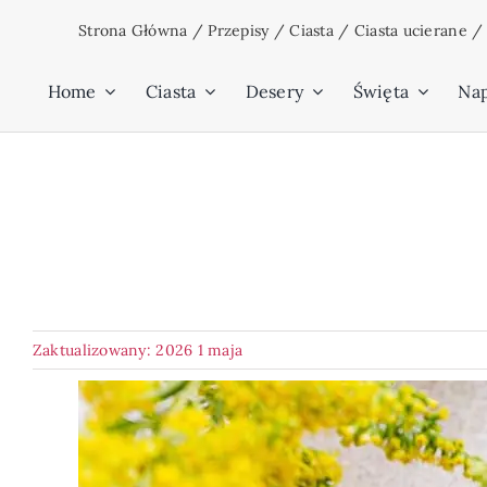
Przejdź
Strona Główna
/
Przepisy
/
Ciasta
/
Ciasta ucierane
do
zawartości
Home
Ciasta
Desery
Święta
Na
Zaktualizowany: 2026 1 maja