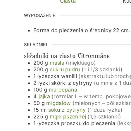
Ciasta
Ku
WYPOSAŻENIE
Forma do pieczenia o średnicy 22 cm.
SKŁADNIKI
składniki na ciasto Citronmåne
200
g
masła
(miękkiego)
200
g
cukru pudru
(1 i 1/3 szklanki)
1
łyżeczka
wanilii
(ekstraktu lub troch
2
łyżki
skórki z cytryny
(u mnie z 1 du
100
g
marcepana
4
jajka
(rozmiar L – w temp. pokojowe
50
g
migdałów
(mielonych – pół szkla
15
ml
soku z cytryny
(1 duża łyżka)
225
g
mąki pszennej
(1,5 szklanki)
1
łyżeczka
proszku do pieczenia
(lekk