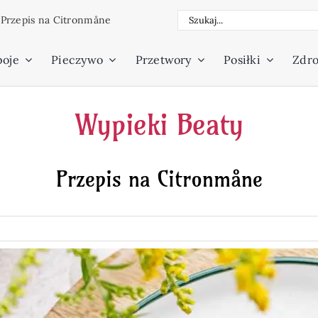
Szukaj
/
Przepis na Citronmåne
poje
Pieczywo
Przetwory
Posiłki
Zdro
Wypieki Beaty
Przepis na Citronmåne