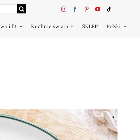
wo i fit
Kuchnie świata
SKLEP
Polski