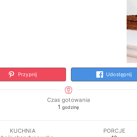
Przypnij
Udostępnij
Czas gotowania
godzina
1
godzinę
KUCHNIA
PORCJE