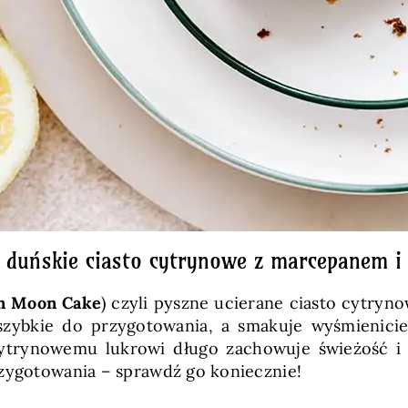
a duńskie ciasto cytrynowe z marcepanem i
n Moon Cake
) czyli pyszne ucierane ciasto cytry
szybkie do przygotowania, a smakuje wyśmienicie
 cytrynowemu lukrowi długo zachowuje świeżość 
rzygotowania – sprawdź go koniecznie!