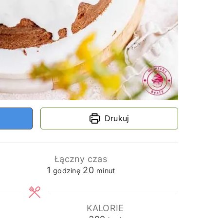
Drukuj
Łączny czas
godzina
minuty
1
20
godzinę
minut
KALORIE