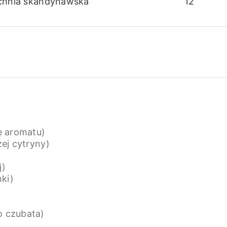
chnia skandynawska
12
ę aromatu)
żej cytryny)
j)
nki)
o czubata)