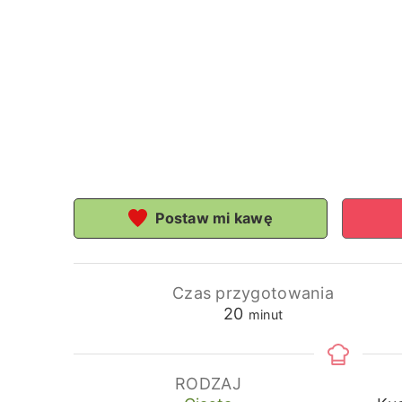
Postaw mi kawę
Czas przygotowania
minuty
20
minut
RODZAJ