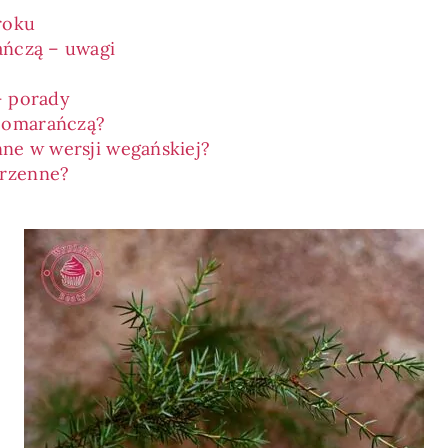
roku
ańczą – uwagi
?
– porady
 pomarańczą?
nne w wersji wegańskiej?
orzenne?