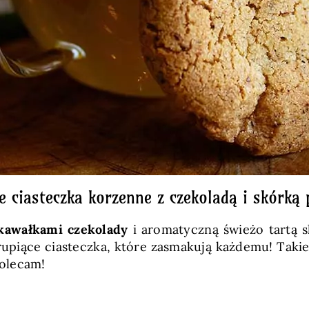
te ciasteczka korzenne z czekoladą i skórk
 kawałkami czekolady
i aromatyczną świeżo tartą 
rupiące ciasteczka, które zasmakują każdemu! Taki
polecam!