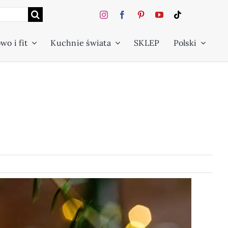
wo i fit
Kuchnie świata
SKLEP
Polski
e