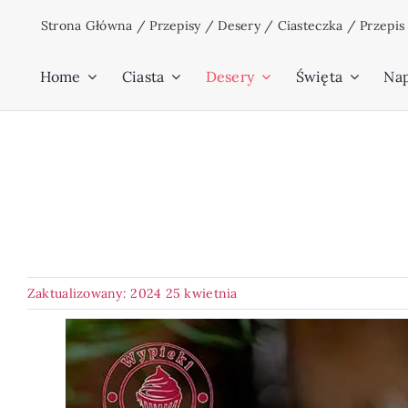
Przejdź
Strona Główna
/
Przepisy
/
Desery
/
Ciasteczka
/
Przepis
do
zawartości
Home
Ciasta
Desery
Święta
Na
Zaktualizowany: 2024 25 kwietnia