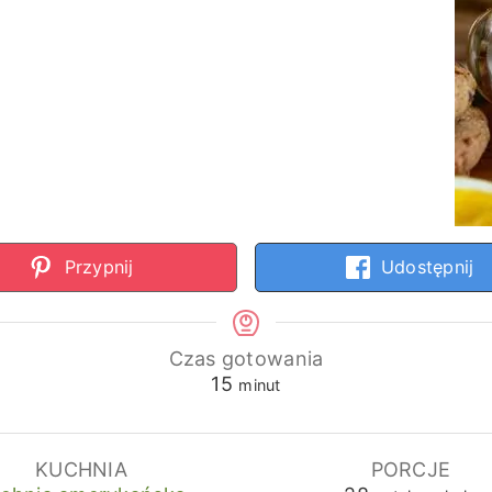
Przypnij
Udostępnij
Czas gotowania
minuty
15
minut
KUCHNIA
PORCJE