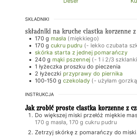
Deser
Ku
SKŁADNIKI
składniki na kruche ciastka korzenne z
170
g
masła
(miękkiego)
170
g
cukru pudru
(- lekko czubata sz
skórka starta z jednej pomarańczy
240
g
mąki pszennej
(- 1 i 2/3 szklank
1
łyżeczka
proszku do pieczenia
2
łyżeczki
przyprawy do piernika
100-150
g
czekolady
(- użyłam gorzką
INSTRUKCJA
Jak zrobić proste ciastka korzenne z c
Do większej miski przełóż miękkie masł
170 g masła,
170 g cukru pudru
Zetrzyj skórkę z pomarańczy do miski