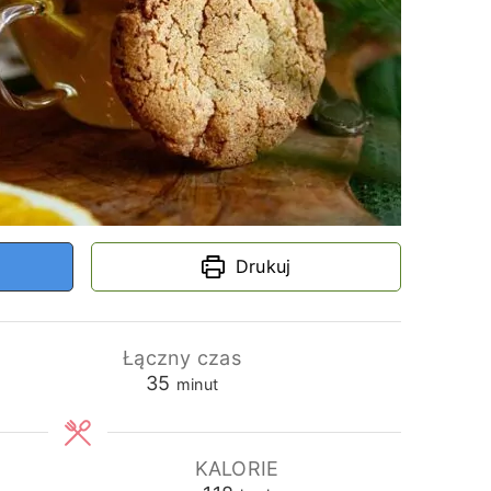
Drukuj
Łączny czas
minuty
35
minut
KALORIE