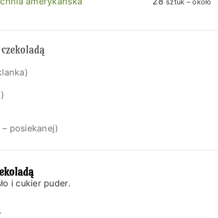
chnia amerykańska
28
sztuk – około
 czekoladą
klanka)
i)
 – posiekanej)
zekoladą
o i cukier puder.
.