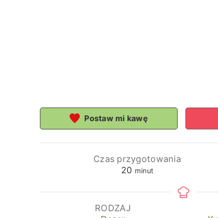
Postaw mi kawę
Czas przygotowania
minuty
20
minut
RODZAJ