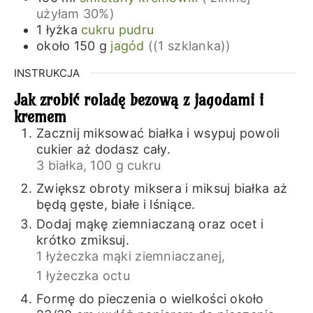
użyłam 30%)
1
łyżka
cukru pudru
około 150
g
jagód
((1 szklanka))
INSTRUKCJA
Jak zrobić roladę bezową z jagodami i
kremem
Zacznij miksować białka i wsypuj powoli
cukier aż dodasz cały.
3 białka,
100 g cukru
Zwiększ obroty miksera i miksuj białka aż
będą gęste, białe i lśniące.
Dodaj mąkę ziemniaczaną oraz ocet i
krótko zmiksuj.
1 łyżeczka mąki ziemniaczanej,
1 łyżeczka octu
Formę do pieczenia o wielkości około