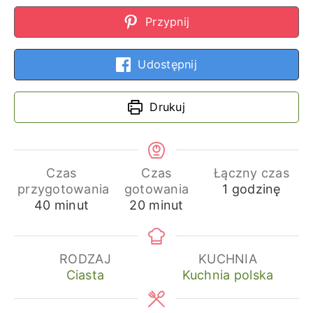
Przypnij
Udostępnij
Drukuj
Czas
Czas
Łączny czas
godzina
przygotowania
gotowania
1
godzinę
minuty
minuty
40
minut
20
minut
RODZAJ
KUCHNIA
Ciasta
Kuchnia polska