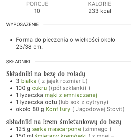
PORCJE
KALORIE
10
233
kcal
WYPOSAŻENIE
Forma do pieczenia o wielkości około
23/38 cm.
SKŁADNIKI
Składniki na bezę do rolady
3
białka
( z jajek rozmiar L)
100
g
cukru
((pół szklanki) )
1
łyżeczka
mąki ziemniaczanej
1
łyżeczka
octu
(lub sok z cytryny)
około 80
g
Konfitury
( Jagodowej Stovit)
składniki na krem śmietankowy do bezy
125
g
serka mascarpone
(zimnego )
150
ml
śmietany kremówki
( zimnej –