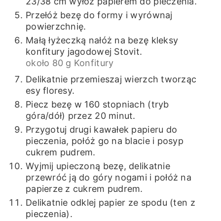
23/38 cm wyłóż papierem do pieczenia.
Przełóż bezę do formy i wyrównaj
powierzchnię.
Małą łyżeczką nałóż na bezę kleksy
konfitury jagodowej Stovit.
około 80 g Konfitury
Delikatnie przemieszaj wierzch tworząc
esy floresy.
Piecz bezę w 160 stopniach (tryb
góra/dół) przez 20 minut.
Przygotuj drugi kawałek papieru do
pieczenia, połóż go na blacie i posyp
cukrem pudrem.
Wyjmij upieczoną bezę, delikatnie
przewróć ją do góry nogami i połóż na
papierze z cukrem pudrem.
Delikatnie odklej papier ze spodu (ten z
pieczenia).