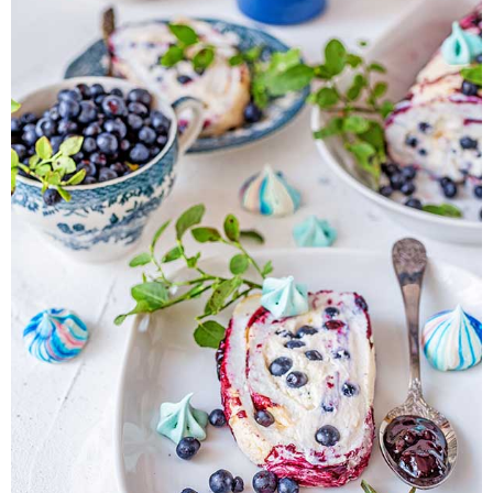
Pieczywo
Przetwory
Posiłki
Zdrowo i fit
Kuchnie świata
SKLEP
Polski