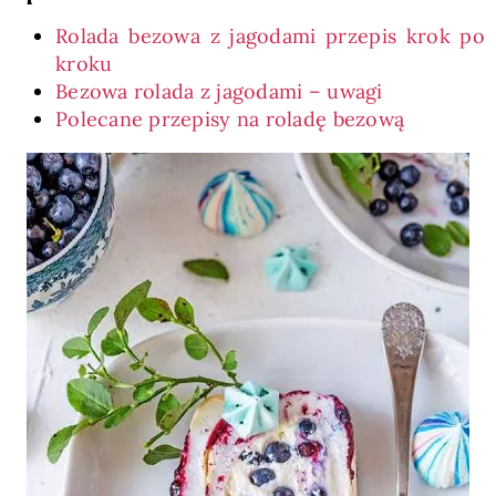
Rolada bezowa z jagodami przepis krok po
kroku
Bezowa rolada z jagodami – uwagi
Polecane przepisy na roladę bezową