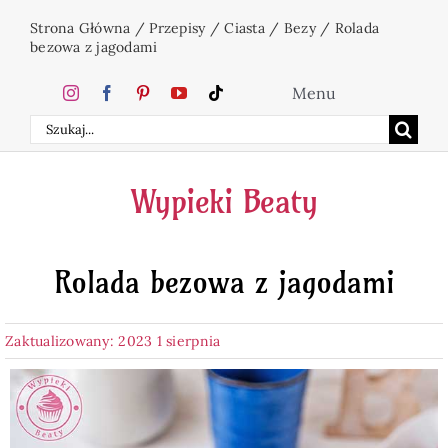
Przejdź
Strona Główna
/
Przepisy
/
Ciasta
/
Bezy
/
Rolada
do
bezowa z jagodami
zawartości
Menu
Szukaj
Home
Wypieki Beaty
Ciasta
Rolada bezowa z jagodami
Desery
Zaktualizowany: 2023 1 sierpnia
Święta
Napoje