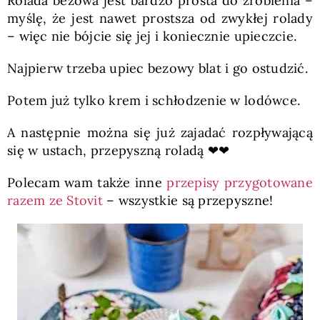
Rolada bezowa jest bardzo prosta do zrobienia –
myślę, że jest nawet prostsza od zwykłej rolady
– więc nie bójcie się jej i koniecznie upieczcie.
Najpierw trzeba upiec bezowy blat i go ostudzić.
Potem już tylko krem i schłodzenie w lodówce.
A następnie można się już zajadać rozpływającą
się w ustach, przepyszną roladą ❤❤
Polecam wam także inne
przepisy przygotowane
razem ze Stovit
– wszystkie są przepyszne!