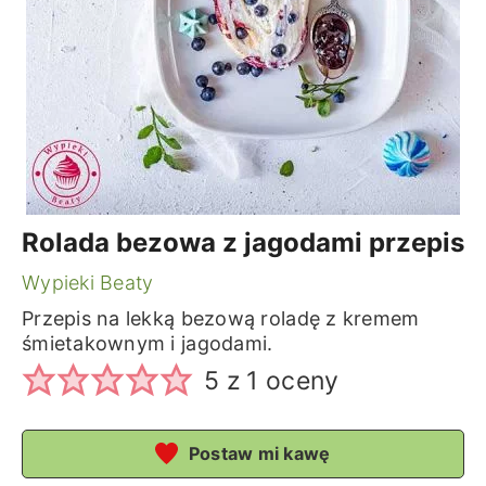
Rolada bezowa z jagodami przepis
Wypieki Beaty
Przepis na lekką bezową roladę z kremem
śmietakownym i jagodami.
5
z 1 oceny
Postaw mi kawę