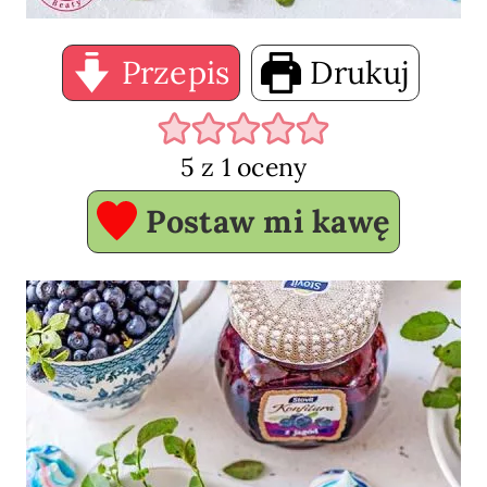
Przepis
Drukuj
5
z 1 oceny
Postaw mi kawę