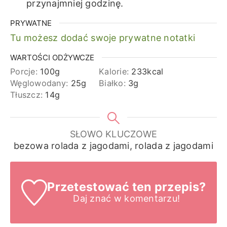
przynajmniej godzinę.
PRYWATNE
Tu możesz dodać swoje prywatne notatki
WARTOŚCI ODŻYWCZE
Porcje:
100
g
Kalorie:
233
kcal
Węglowodany:
25
g
Białko:
3
g
Tłuszcz:
14
g
SŁOWO KLUCZOWE
bezowa rolada z jagodami, rolada z jagodami
Przetestować ten przepis?
Daj znać
w komentarzu!