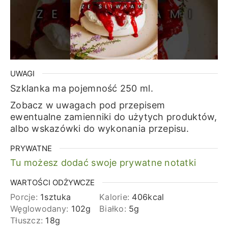
UWAGI
Szklanka ma pojemność 250 ml.
Zobacz w uwagach pod przepisem
ewentualne zamienniki do użytych produktów,
albo wskazówki do wykonania przepisu.
PRYWATNE
Tu możesz dodać swoje prywatne notatki
WARTOŚCI ODŻYWCZE
Porcje:
1
sztuka
Kalorie:
406
kcal
Węglowodany:
102
g
Białko:
5
g
Tłuszcz:
18
g