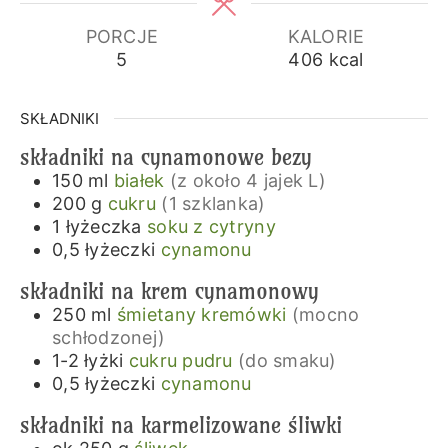
PORCJE
KALORIE
5
406
kcal
SKŁADNIKI
składniki na cynamonowe bezy
150
ml
białek
(z około 4 jajek L)
200
g
cukru
(1 szklanka)
1
łyżeczka
soku z cytryny
0,5
łyżeczki
cynamonu
składniki na krem cynamonowy
250
ml
śmietany kremówki
(mocno
schłodzonej)
1-2
łyżki
cukru pudru
(do smaku)
0,5
łyżeczki
cynamonu
składniki na karmelizowane śliwki