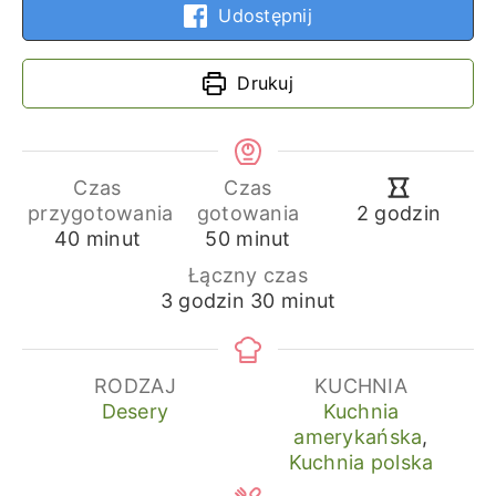
Udostępnij
Drukuj
Czas
Czas
godziny
przygotowania
gotowania
2
godzin
minuty
minuty
40
minut
50
minut
Łączny czas
godziny
minuty
3
godzin
30
minut
RODZAJ
KUCHNIA
Desery
Kuchnia
amerykańska
,
Kuchnia polska