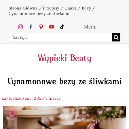
Przejdź
Strona Główna
/
Przepisy
/
Ciasta
/
Bezy
/
do
Cynamonowe bezy ze śliwkami
zawartości
Menu
Szukaj
Home
Wypieki Beaty
Ciasta
Cynamonowe bezy ze śliwkami
Desery
Zaktualizowany: 2026 3 marca
Święta
Napoje