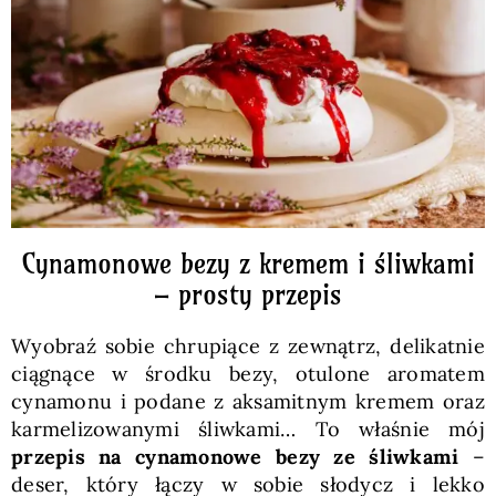
Pieczywo
Przetwory
Posiłki
Zdrowo i fit
Cynamonowe bezy z kremem i śliwkami
– prosty przepis
Kuchnie świata
Wyobraź sobie chrupiące z zewnątrz, delikatnie
ciągnące w środku bezy, otulone aromatem
SKLEP
cynamonu i podane z aksamitnym kremem oraz
karmelizowanymi śliwkami… To właśnie mój
przepis na cynamonowe bezy ze śliwkami
–
Polski
deser, który łączy w sobie słodycz i lekko