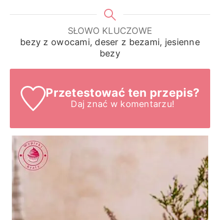
SŁOWO KLUCZOWE
bezy z owocami, deser z bezami, jesienne
bezy
Przetestować ten przepis?
Daj znać
w komentarzu!