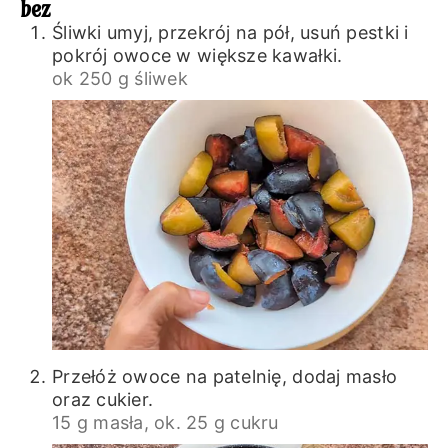
bez
Śliwki umyj, przekrój na pół, usuń pestki i
pokrój owoce w większe kawałki.
ok 250 g śliwek
Przełóż owoce na patelnię, dodaj masło
oraz cukier.
15 g masła,
ok. 25 g cukru