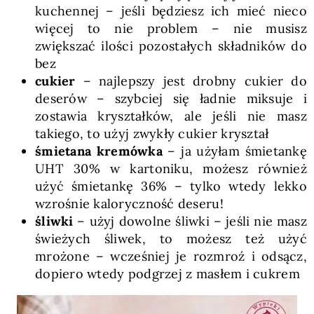
kuchennej – jeśli będziesz ich mieć nieco
więcej to nie problem – nie musisz
zwiększać ilości pozostałych składników do
bez
cukier
– najlepszy jest drobny cukier do
deserów – szybciej się ładnie miksuje i
zostawia kryształków, ale jeśli nie masz
takiego, to użyj zwykły cukier kryształ
śmietana kremówka
– ja użyłam śmietankę
UHT 30% w kartoniku, możesz również
użyć śmietankę 36% – tylko wtedy lekko
wzrośnie kaloryczność deseru!
śliwki
– użyj dowolne śliwki – jeśli nie masz
świeżych śliwek, to możesz też użyć
mrożone – wcześniej je rozmroź i odsącz,
dopiero wtedy podgrzej z masłem i cukrem