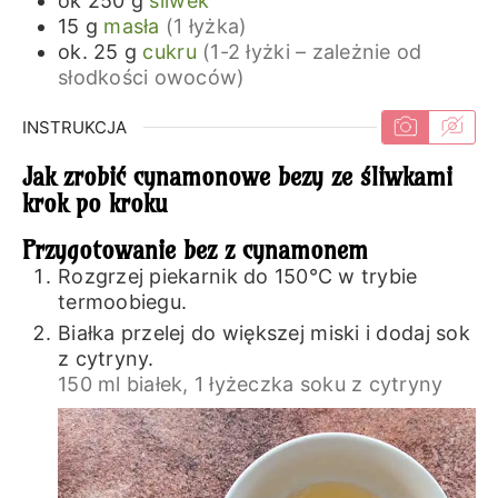
ok 250
g
śliwek
15
g
masła
(1 łyżka)
ok. 25
g
cukru
(1-2 łyżki – zależnie od
słodkości owoców)
INSTRUKCJA
Jak zrobić cynamonowe bezy ze śliwkami
krok po kroku
Przygotowanie bez z cynamonem
Rozgrzej piekarnik do 150℃ w trybie
termoobiegu.
Białka przelej do większej miski i dodaj sok
z cytryny.
150 ml białek,
1 łyżeczka soku z cytryny