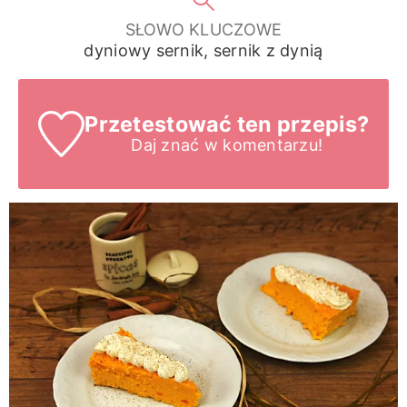
SŁOWO KLUCZOWE
dyniowy sernik, sernik z dynią
Przetestować ten przepis?
Daj znać
w komentarzu!