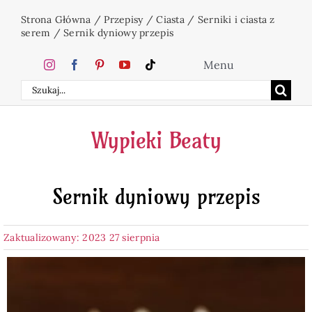
Przejdź
Strona Główna
/
Przepisy
/
Ciasta
/
Serniki i ciasta z
do
serem
/
Sernik dyniowy przepis
zawartości
Menu
Szukaj
Home
Wypieki Beaty
Ciasta
Sernik dyniowy przepis
Desery
Zaktualizowany: 2023 27 sierpnia
Święta
Napoje