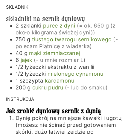
SKŁADNIKI
składniki na sernik dyniowy
2
szklanki
puree z dyni
(= ok. 650 g (z
około kilograma świeżej dyni))
750
g
tłustego twarogu sernikowego
(-
polecam Piątnicę z wiaderka)
40
g
mąki ziemniaczanej
6
jajek
(- u mnie rozmiar L)
1/2
łyżeczki
ekstraktu z wanilii
1/2
łyżeczki
mielonego cynamonu
1
szczypta
kardamonu
200
g
cukru pudru
(- lub do smaku)
INSTRUKCJA
Jak zrobić dyniowy sernik z dynią
Dynię pokrój na mniejsze kawałki i ugotuj
(możesz nie ścinać przed gotowaniem
skórki, dużo łatwiej zejdzie po