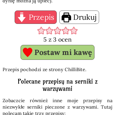
dynię można ją upiec).
Przepis
Drukuj
5
z
3
ocen
Postaw mi kawę
Przepis pochodzi ze strony ChilliBite.
Polecane przepisy na serniki z
warzywami
Zobaczcie również inne moje przepisy na
niezwykłe serniki pieczone z warzywami. Tutaj
polecam takie trzy przepisy: