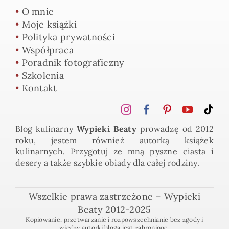
•
O mnie
•
Moje książki
•
Polityka prywatności
•
Współpraca
•
Poradnik fotograficzny
•
Szkolenia
•
Kontakt
Blog kulinarny
Wypieki Beaty
prowadzę od 2012
roku, jestem również autorką książek
kulinarnych. Przygotuj ze mną pyszne ciasta i
desery a także szybkie obiady dla całej rodziny.
Wszelkie prawa zastrzeżone – Wypieki
Beaty 2012-2025
Kopiowanie, przetwarzanie i rozpowszechnianie bez zgody i
wiedzy autorki bloga jest zabronione.