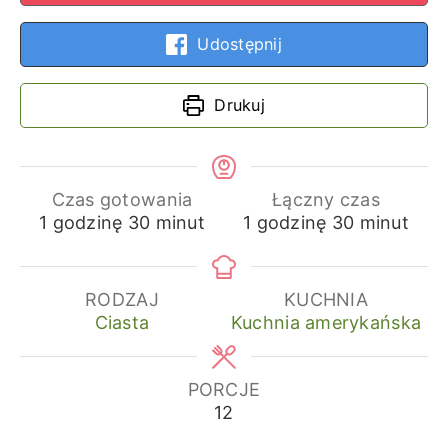
Udostępnij
Drukuj
Czas gotowania
Łączny czas
godzina
minuty
godzina
minuty
1
godzinę
30
minut
1
godzinę
30
minut
RODZAJ
KUCHNIA
Ciasta
Kuchnia amerykańska
PORCJE
12