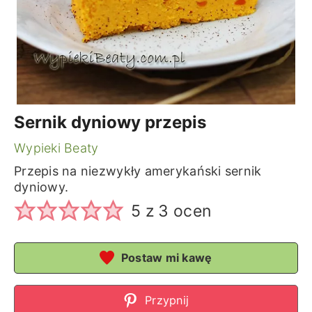
Sernik dyniowy przepis
Wypieki Beaty
Przepis na niezwykły amerykański sernik
dyniowy.
5
z
3
ocen
Postaw mi kawę
Przypnij