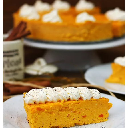
Pieczywo
Przetwory
Posiłki
Zdrowo i fit
Kuchnie świata
SKLEP
Polski