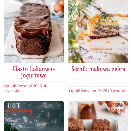
Ciasto kakaowo-
Sernik makowa zebra
jogurtowe
Opublikowano: 2026 30
stycznia
Opublikowano: 2025 19 grudnia