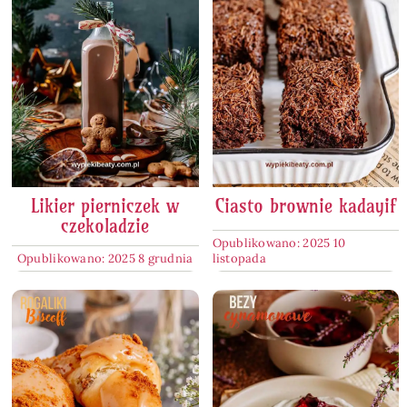
Likier pierniczek w
Ciasto brownie kadayif
czekoladzie
Opublikowano: 2025 10
Opublikowano: 2025 8 grudnia
listopada