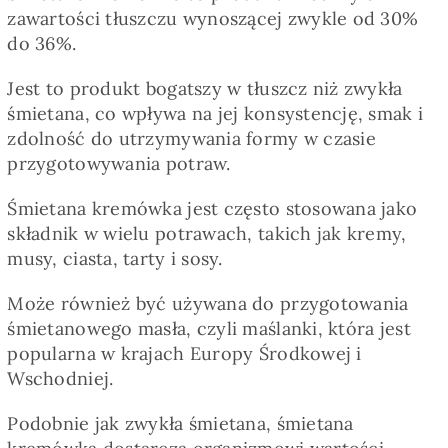
Pieczywo
zawartości tłuszczu wynoszącej zwykle od 30%
do 36%.
Przetwory
Jest to produkt bogatszy w tłuszcz niż zwykła
śmietana, co wpływa na jej konsystencję, smak i
zdolność do utrzymywania formy w czasie
Posiłki
przygotowywania potraw.
Śmietana kremówka jest często stosowana jako
Zdrowo i fit
składnik w wielu potrawach, takich jak kremy,
musy, ciasta, tarty i sosy.
Kuchnie świata
Może również być używana do przygotowania
śmietanowego masła, czyli maślanki, która jest
SKLEP
popularna w krajach Europy Środkowej i
Wschodniej.
Polski
Podobnie jak zwykła śmietana, śmietana