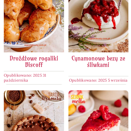
Drożdżowe rogaliki
Cynamonowe bezy ze
Biscoff
śliwkami
Opublikowano: 2025 31
października
Opublikowano: 2025 5 września