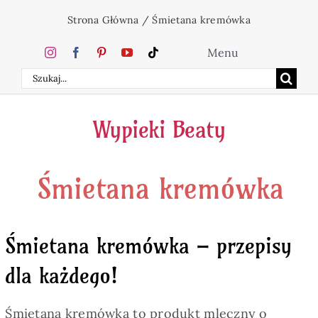
Przejdź
Strona Główna
/
Śmietana kremówka
do
zawartości
Menu
Szukaj
Home
Wypieki Beaty
Ciasta
Śmietana kremówka
Desery
Święta
Śmietana kremówka – przepisy
dla każdego!
Napoje
Śmietana kremówka to produkt mleczny o