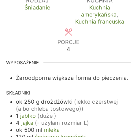
RODZAJ
KUCHNIA
Śniadanie
Kuchnia
amerykańska
,
Kuchnia francuska
PORCJE
4
WYPOSAŻENIE
Żaroodporna większa forma do pieczenia.
SKŁADNIKI
ok 250
g
drożdżówki
(lekko czerstwej
(albo chleba tostowego))
1
jabłko
(duże )
4
jajka
(- użyłam rozmiar L)
ok 500
ml
mleka
120
ml
śmietany kremówki