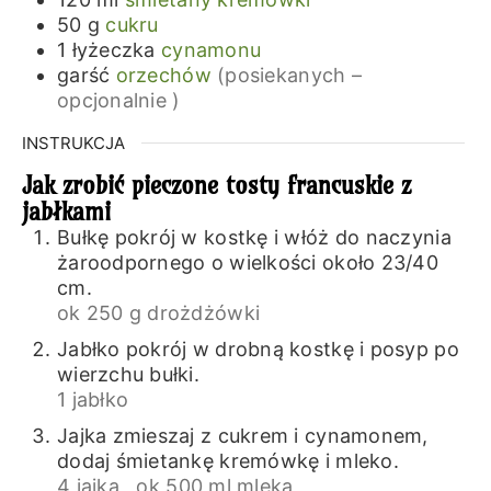
50
g
cukru
1
łyżeczka
cynamonu
garść
orzechów
(posiekanych –
opcjonalnie )
INSTRUKCJA
Jak zrobić pieczone tosty francuskie z
jabłkami
Bułkę pokrój w kostkę i włóż do naczynia
żaroodpornego o wielkości około 23/40
cm.
ok 250 g drożdżówki
Jabłko pokrój w drobną kostkę i posyp po
wierzchu bułki.
1 jabłko
Jajka zmieszaj z cukrem i cynamonem,
dodaj śmietankę kremówkę i mleko.
4 jajka ,
ok 500 ml mleka,