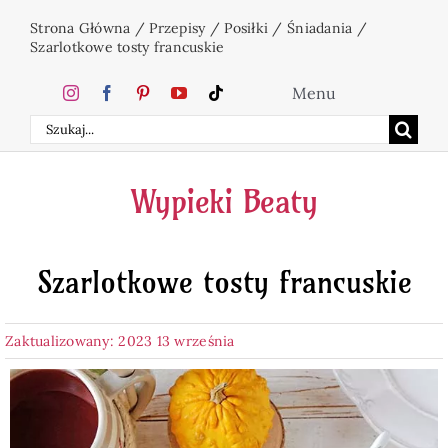
Przejdź
Strona Główna
/
Przepisy
/
Posiłki
/
Śniadania
/
do
Szarlotkowe tosty francuskie
zawartości
Menu
Szukaj
Home
Wypieki Beaty
Ciasta
Szarlotkowe tosty francuskie
Desery
Zaktualizowany: 2023 13 września
Święta
Napoje