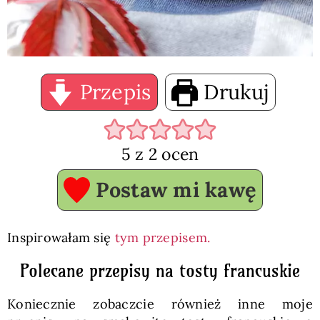
Przepis
Drukuj
5
z
2
ocen
Postaw mi kawę
Inspirowałam się
tym przepisem.
Polecane przepisy na tosty francuskie
Koniecznie zobaczcie również inne moje