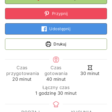
Przypnij
Udostępnij
Drukuj
Czas
Czas
minuty
przygotowania
gotowania
30
minut
minuty
minuty
20
minut
40
minut
Łączny czas
godzina
minuty
1
godzinę
30
minut