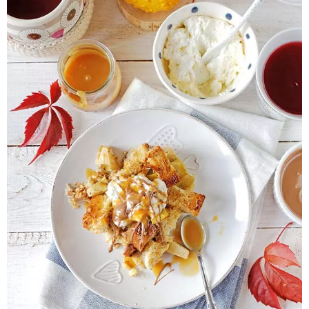
Pieczywo
Przetwory
Posiłki
Zdrowo i fit
Kuchnie świata
SKLEP
Polski