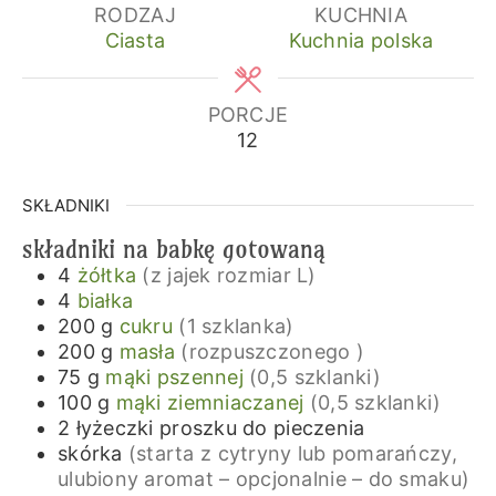
RODZAJ
KUCHNIA
Ciasta
Kuchnia polska
PORCJE
12
SKŁADNIKI
składniki na babkę gotowaną
4
żółtka
(z jajek rozmiar L)
4
białka
200
g
cukru
(1 szklanka)
200
g
masła
(rozpuszczonego )
75
g
mąki pszennej
(0,5 szklanki)
100
g
mąki ziemniaczanej
(0,5 szklanki)
2
łyżeczki
proszku do pieczenia
skórka
(starta z cytryny lub pomarańczy,
ulubiony aromat – opcjonalnie – do smaku)