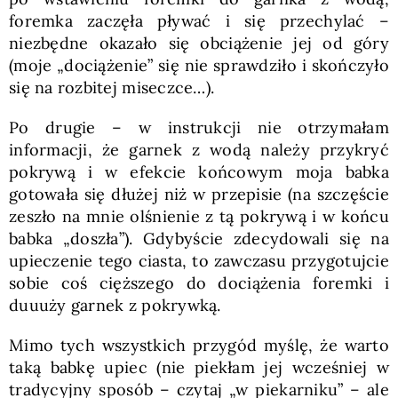
foremka zaczęła pływać i się przechylać –
niezbędne okazało się obciążenie jej od góry
(moje „dociążenie” się nie sprawdziło i skończyło
się na rozbitej miseczce…).
Po drugie – w instrukcji nie otrzymałam
informacji, że garnek z wodą należy przykryć
pokrywą i w efekcie końcowym moja babka
gotowała się dłużej niż w przepisie (na szczęście
zeszło na mnie olśnienie z tą pokrywą i w końcu
babka „doszła”). Gdybyście zdecydowali się na
upieczenie tego ciasta, to zawczasu przygotujcie
sobie coś cięższego do dociążenia foremki i
duuuży garnek z pokrywką.
Mimo tych wszystkich przygód myślę, że warto
taką babkę upiec (nie piekłam jej wcześniej w
tradycyjny sposób – czytaj „w piekarniku” – ale