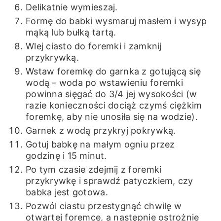
Delikatnie wymieszaj.
Formę do babki wysmaruj masłem i wysyp
mąką lub bułką tartą.
Wlej ciasto do foremki i zamknij
przykrywką.
Wstaw foremkę do garnka z gotującą się
wodą – woda po wstawieniu foremki
powinna sięgać do 3/4 jej wysokości (w
razie konieczności dociąż czymś ciężkim
foremkę, aby nie unosiła się na wodzie).
Garnek z wodą przykryj pokrywką.
Gotuj babkę na małym ogniu przez
godzinę i 15 minut.
Po tym czasie zdejmij z foremki
przykrywkę i sprawdź patyczkiem, czy
babka jest gotowa.
Pozwól ciastu przestygnąć chwilę w
otwartej foremce, a następnie ostrożnie