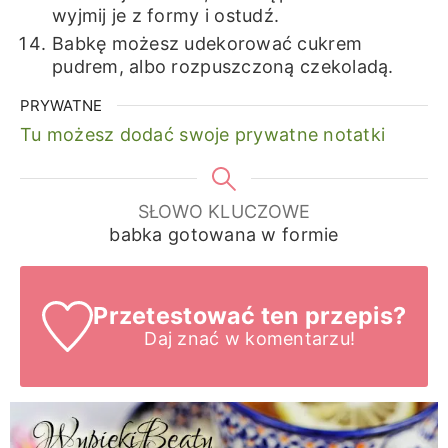
wyjmij je z formy i ostudź.
Babkę możesz udekorować cukrem
pudrem, albo rozpuszczoną czekoladą.
PRYWATNE
Tu możesz dodać swoje prywatne notatki
SŁOWO KLUCZOWE
babka gotowana w formie
Przetestować ten przepis?
Daj znać
w komentarzu!