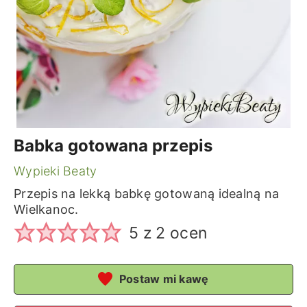
Babka gotowana przepis
Wypieki Beaty
Przepis na lekką babkę gotowaną idealną na
Wielkanoc.
5
z
2
ocen
Postaw mi kawę