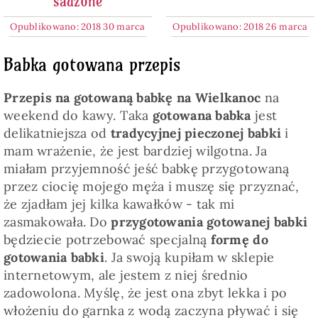
sadzone
Opublikowano: 2018 30 marca
Opublikowano: 2018 26 marca
Babka gotowana przepis
Przepis na gotowaną babkę na Wielkanoc
na
weekend do kawy. Taka
gotowana babka
jest
delikatniejsza od
tradycyjnej pieczonej babki
i
mam wrażenie, że jest bardziej wilgotna. Ja
miałam przyjemność jeść babkę przygotowaną
przez ciocię mojego męża i muszę się przyznać,
że zjadłam jej kilka kawałków - tak mi
zasmakowała. Do
przygotowania gotowanej babki
będziecie potrzebować specjalną
formę do
gotowania babki
. Ja swoją kupiłam w sklepie
internetowym, ale jestem z niej średnio
zadowolona. Myślę, że jest ona zbyt lekka i po
włożeniu do garnka z wodą zaczyna pływać i się