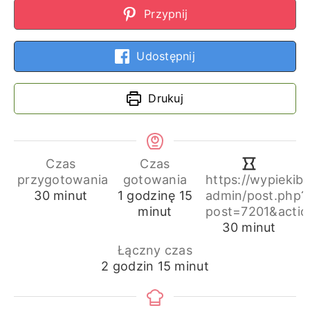
Przypnij
Udostępnij
Drukuj
Czas
Czas
przygotowania
gotowania
https://wypiekib
minuty
godzina
minuty
30
minut
1
godzinę
15
admin/post.php?
minut
post=7201&actio
minuty
30
minut
Łączny czas
godziny
minuty
2
godzin
15
minut