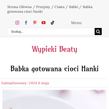
Przejdź
Strona Główna
/
Przepisy
/
Ciasta
/
Babki
/
Babka
do
gotowana cioci Hanki
zawartości
Menu
Szukaj
Home
Wypieki Beaty
Ciasta
Babka gotowana cioci Hanki
Desery
Zaktualizowany: 2024 6 maja
Święta
Napoje