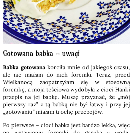
Gotowana babka – uwagi
Babka gotowana
korciła mnie od jakiegoś czasu,
ale nie miałam do nich foremki. Teraz, przed
Wielkanocą zaopatrzyłam się w stosowną
foremkę, a moja teściowa wydobyła z cioci Hanki
przepis na jej babkę. Muszę przyznać, że „mój
pierwszy raz” z tą babką nie był łatwy i przy jej
„gotowaniu” miałam trochę przebojów.
Po pierwsze – cioci babka jest bardzo lekka, więc
po wstawieniu foremki do garnka z wodą,