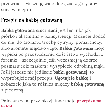
przewraca. Muszę ją więc dociążać z góry, aby
stała w miejscu.
Przepis na babkę gotowaną
Babka gotowana cioci Hani
jest leciutka jak
piórko i aksamitna w konsystencji. Możecie dodać
do niej do aromatu trochę cytryny, pomarańczy,
albo aromatu migdałowego.
Babka gotowana
moje
wypieki po przestudzeniu dość łatwo wychodzi z
foremki - szczególnie jeśli wcześniej ją dobrze
posmarujecie masłem i wysypiecie odrobiną mąki.
Jeśli jeszcze nie jedliście
babki gotowanej
, to
wypróbujcie mój przepis.
Ugotujcie babkę
i
zobaczcie jaka to różnica między
babką gotowaną
a pieczoną.
Polecam wam przy okazji inne moje
przepisy na
babki.