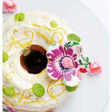
Pieczywo
Przetwory
Posiłki
Zdrowo i fit
Kuchnie świata
SKLEP
Polski