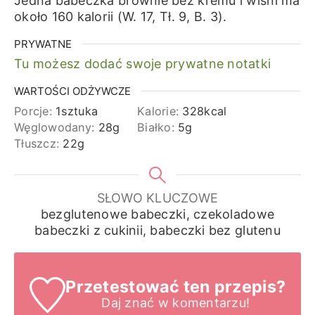
Jedna babeczka brownie bez kremu i wiśni ma
około 160 kalorii (W. 17, Tł. 9, B. 3).
PRYWATNE
Tu możesz dodać swoje prywatne notatki
WARTOŚCI ODŻYWCZE
Porcje:
1
sztuka
Kalorie:
328
kcal
Węglowodany:
28
g
Białko:
5
g
Tłuszcz:
22
g
SŁOWO KLUCZOWE
bezglutenowe babeczki, czekoladowe
babeczki z cukinii, babeczki bez glutenu
Przetestować ten przepis?
Daj znać
w komentarzu!