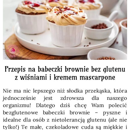
Pieczywo
Przetwory
Posiłki
Zdrowo i fit
Przepis na babeczki brownie bez glutenu
z wiśniami i kremem mascarpone
Kuchnie świata
Nie ma nic lepszego niż słodka przekąska, która
jednocześnie jest zdrowsza dla naszego
SKLEP
organizmu! Dlatego dziś chcę Wam polecić
bezglutenowe babeczki brownie – pyszne i
idealne dla osób z nietolerancją glutenu (ale nie
Polski
tylko!) Te małe, czekoladowe cuda są miękkie i