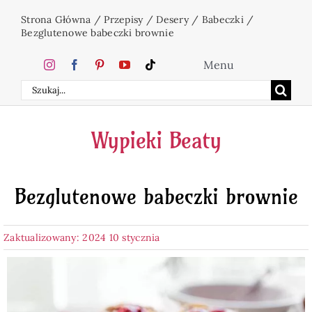
Przejdź
Strona Główna
/
Przepisy
/
Desery
/
Babeczki
/
do
Bezglutenowe babeczki brownie
zawartości
Menu
Szukaj
Home
Wypieki Beaty
Ciasta
Bezglutenowe babeczki brownie
Desery
Zaktualizowany: 2024 10 stycznia
Święta
Napoje