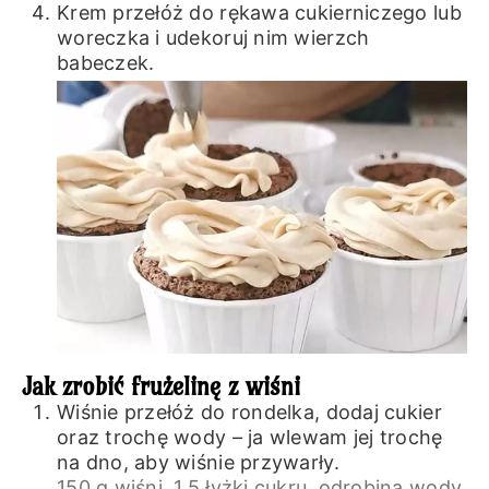
Krem przełóż do rękawa cukierniczego lub
woreczka i udekoruj nim wierzch
babeczek.
Jak zrobić frużelinę z wiśni
Wiśnie przełóż do rondelka, dodaj cukier
oraz trochę wody – ja wlewam jej trochę
na dno, aby wiśnie przywarły.
150 g wiśni,
1,5 łyżki cukru,
odrobina wody