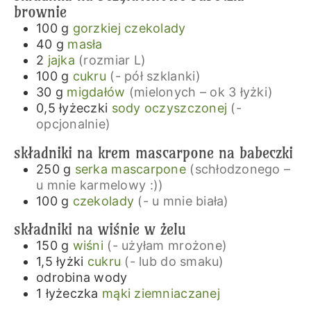
brownie
100
g
gorzkiej czekolady
40
g
masła
2
jajka
(rozmiar L)
100
g
cukru
(- pół szklanki)
30
g
migdałów
(mielonych – ok 3 łyżki)
0,5
łyżeczki
sody oczyszczonej
(-
opcjonalnie)
składniki na krem mascarpone na babeczki
250
g
serka mascarpone
(schłodzonego –
u mnie karmelowy :))
100
g
czekolady
(- u mnie biała)
składniki na wiśnie w żelu
150
g
wiśni
(- użyłam mrożone)
1,5
łyżki
cukru
(- lub do smaku)
odrobina
wody
1
łyżeczka
mąki ziemniaczanej