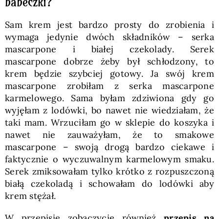
babeczki?
Sam krem jest bardzo prosty do zrobienia i
wymaga jedynie dwóch składników – serka
mascarpone i białej czekolady. Serek
mascarpone dobrze żeby był schłodzony, to
krem będzie szybciej gotowy. Ja swój krem
mascarpone zrobiłam z serka mascarpone
karmelowego. Sama byłam zdziwiona gdy go
wyjęłam z lodówki, bo nawet nie wiedziałam, że
taki mam. Wrzuciłam go w sklepie do koszyka i
nawet nie zauważyłam, że to smakowe
mascarpone – swoją drogą bardzo ciekawe i
faktycznie o wyczuwalnym karmelowym smaku.
Serek zmiksowałam tylko krótko z rozpuszczoną
białą czekoladą i schowałam do lodówki aby
krem stężał.
W przepisie zobaczycie również
przepis na