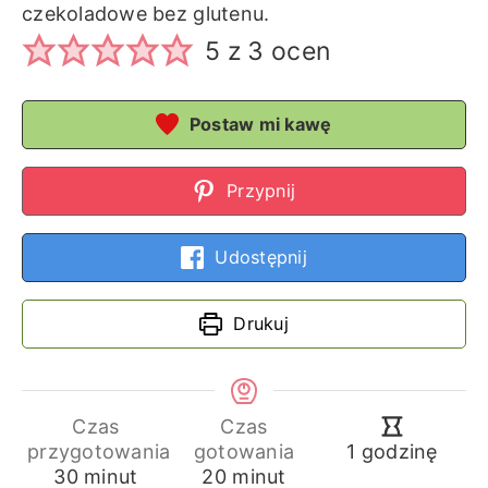
czekoladowe bez glutenu.
5
z
3
ocen
Postaw mi kawę
Przypnij
Udostępnij
Drukuj
Czas
Czas
godzina
przygotowania
gotowania
1
godzinę
minuty
minuty
30
minut
20
minut