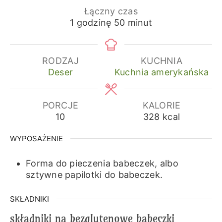
Łączny czas
godzina
minuty
1
godzinę
50
minut
RODZAJ
KUCHNIA
Deser
Kuchnia amerykańska
PORCJE
KALORIE
10
328
kcal
WYPOSAŻENIE
Forma do pieczenia babeczek, albo
sztywne papilotki do babeczek.
SKŁADNIKI
składniki na bezglutenowe babeczki