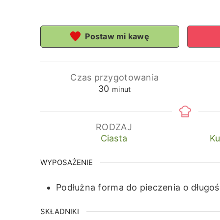
Postaw mi kawę
Czas przygotowania
minuty
30
minut
RODZAJ
Ciasta
Ku
WYPOSAŻENIE
Podłużna forma do pieczenia o długoś
SKŁADNIKI