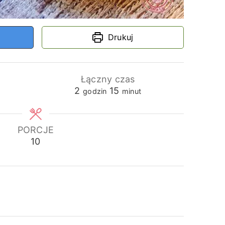
Drukuj
Łączny czas
godziny
minuty
2
15
godzin
minut
PORCJE
10