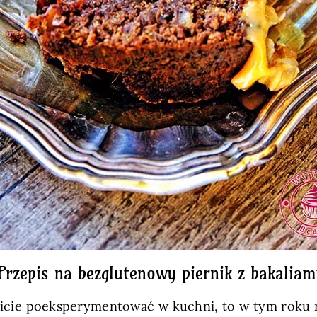
Przepis na bezglutenowy piernik z bakaliam
 lubicie poeksperymentować w kuchni, to w tym rok