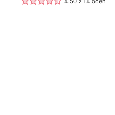
4.50
z
14
ocen