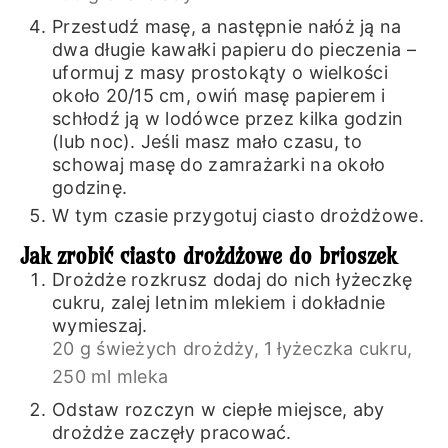
Przestudź masę, a następnie nałóż ją na
dwa długie kawałki papieru do pieczenia –
uformuj z masy prostokąty o wielkości
około 20/15 cm, owiń masę papierem i
schłodź ją w lodówce przez kilka godzin
(lub noc). Jeśli masz mało czasu, to
schowaj masę do zamrażarki na około
godzinę.
W tym czasie przygotuj ciasto drożdżowe.
Jak zrobić ciasto drożdżowe do brioszek
Drożdże rozkrusz dodaj do nich łyżeczkę
cukru, zalej letnim mlekiem i dokładnie
wymieszaj.
20 g świeżych drożdży,
1 łyżeczka cukru,
250 ml mleka
Odstaw rozczyn w ciepłe miejsce, aby
drożdże zaczęły pracować.