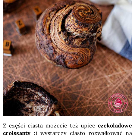
Z części ciasta możecie też upiec
czekoladowe
croissanty
:) wystarczy ciasto rozwałkować na