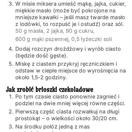
W misie miksera umieść mąkę, jajka, cukier,
miękkie masło (może być pokrojone na
mniejsze kawałki – jeśli masz twarde masło
z lodówki, to rozpuść je i ostudź) oraz sól.
50 g masła,
2 jajka,
90 g cukru,
600 g mąki pszennej,
0,5 łyżeczki soli
Dodaj rozczyn drożdżowy i wyrób ciasto
(będzie dość gęste).
Miskę z ciastem przykryj ręczniczkiem i
odstaw w ciepłe miejsce do wyrośnięcia na
około 1,5-2 godziny.
Jak zrobić brioszki czekoladowe
Po tym czasie ciasto ponownie zagnieć i
podziel na dwie mniej więcej równe części.
Pierwszą część ciasta rozwałkuj na długi
prostokąt – o wielkości około 30/20 cm.
Na środku połóż jedną z mas