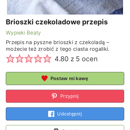
Brioszki czekoladowe przepis
Wypieki Beaty
Przepis na pyszne brioszki z czekoladą –
możecie też zrobić z tego ciasta rogaliki.
4.80
z
5
ocen
Postaw mi kawę
Przypnij
Udostępnij