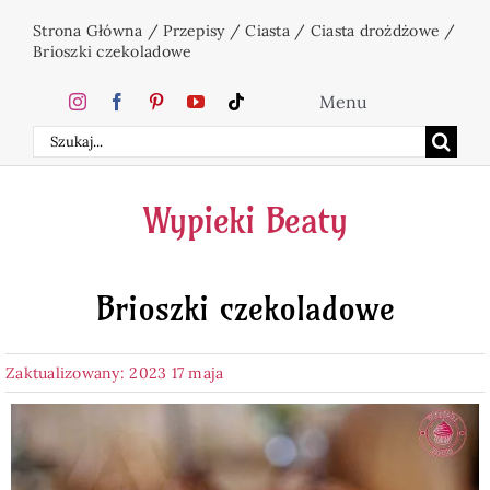
Przejdź
Strona Główna
/
Przepisy
/
Ciasta
/
Ciasta drożdżowe
/
do
Brioszki czekoladowe
zawartości
Menu
Szukaj
Home
Wypieki Beaty
Ciasta
Brioszki czekoladowe
Desery
Zaktualizowany: 2023 17 maja
Święta
Napoje