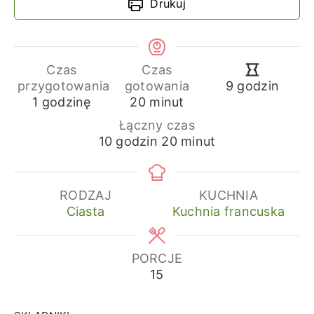
Drukuj
Czas
Czas
godziny
przygotowania
gotowania
9
godzin
godzina
minuty
1
godzinę
20
minut
Łączny czas
godziny
minuty
10
godzin
20
minut
RODZAJ
KUCHNIA
Ciasta
Kuchnia francuska
PORCJE
15