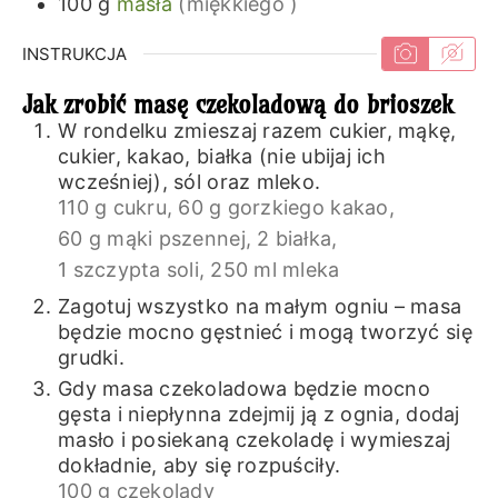
100
g
masła
(miękkiego )
INSTRUKCJA
Jak zrobić masę czekoladową do brioszek
W rondelku zmieszaj razem cukier, mąkę,
cukier, kakao, białka (nie ubijaj ich
wcześniej), sól oraz mleko.
110 g cukru,
60 g gorzkiego kakao,
60 g mąki pszennej,
2 białka,
1 szczypta soli,
250 ml mleka
Zagotuj wszystko na małym ogniu – masa
będzie mocno gęstnieć i mogą tworzyć się
grudki.
Gdy masa czekoladowa będzie mocno
gęsta i niepłynna zdejmij ją z ognia, dodaj
masło i posiekaną czekoladę i wymieszaj
dokładnie, aby się rozpuściły.
100 g czekolady