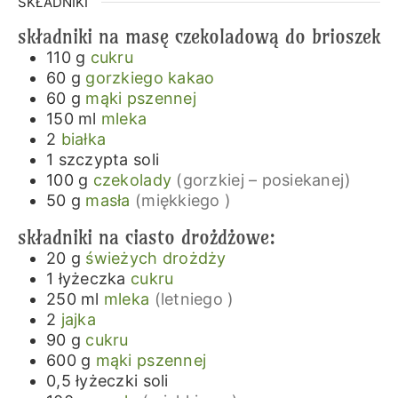
SKŁADNIKI
składniki na masę czekoladową do brioszek
110
g
cukru
60
g
gorzkiego kakao
60
g
mąki pszennej
150
ml
mleka
2
białka
1
szczypta
soli
100
g
czekolady
(gorzkiej – posiekanej)
50
g
masła
(miękkiego )
składniki na ciasto drożdżowe:
20
g
świeżych drożdży
1
łyżeczka
cukru
250
ml
mleka
(letniego )
2
jajka
90
g
cukru
600
g
mąki pszennej
0,5
łyżeczki
soli