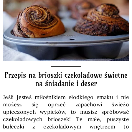
Pieczywo
Przetwory
Posiłki
Zdrowo i fit
Przepis na brioszki czekoladowe świetne
na śniadanie i deser
Kuchnie świata
Jeśli jesteś miłośnikiem słodkiego smaku i nie
możesz się oprzeć zapachowi świeżo
SKLEP
upieczonych wypieków, to musisz spróbować
czekoladowych brioszek! Te małe, puszyste
Polski
bułeczki z czekoladowym wnętrzem to