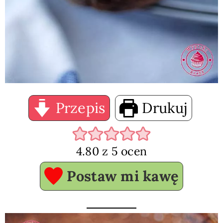
Przepis
Drukuj
4.80
z
5
ocen
Postaw mi kawę