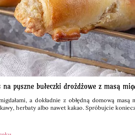
s na pyszne bułeczki drożdżowe z masą mi
 migdałami, a dokładnie z obłędną domową masą 
 kawy, herbaty albo nawet kakao. Spróbujcie koniecz
kroku