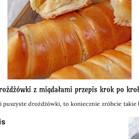
rożdżówki z migdałami przepis krok po kro
e i puszyste drożdżówki, to koniecznie zróbcie taki
is