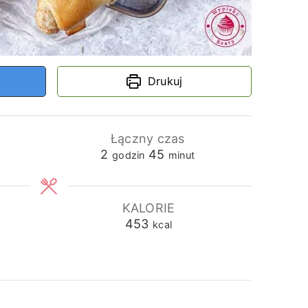
Drukuj
Łączny czas
godziny
minuty
2
45
godzin
minut
KALORIE
453
kcal