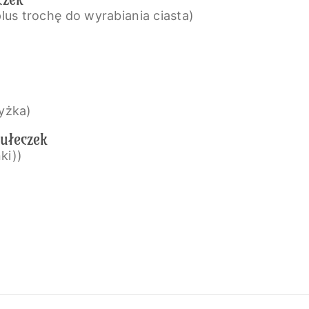
 plus trochę do wyrabiania ciasta)
łyżka)
ułeczek
ki))