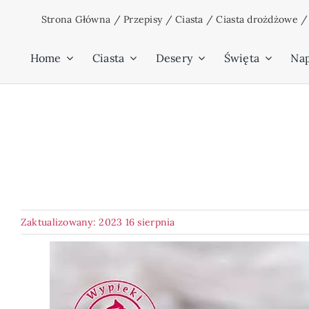
Przejdź
Strona Główna
/
Przepisy
/
Ciasta
/
Ciasta drożdżowe
do
zawartości
Home
Ciasta
Desery
Święta
Na
Zaktualizowany: 2023 16 sierpnia