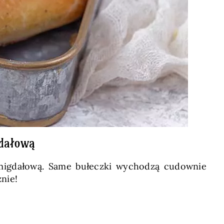
gdałową
migdałową. Same bułeczki wychodzą cudownie
nie!