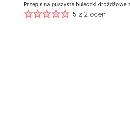
Przepis na puszyste bułeczki drożdżowe
5
z
2
ocen