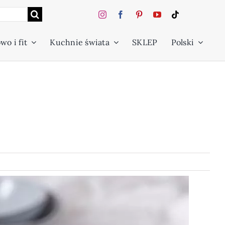
wo i fit
Kuchnie świata
SKLEP
Polski