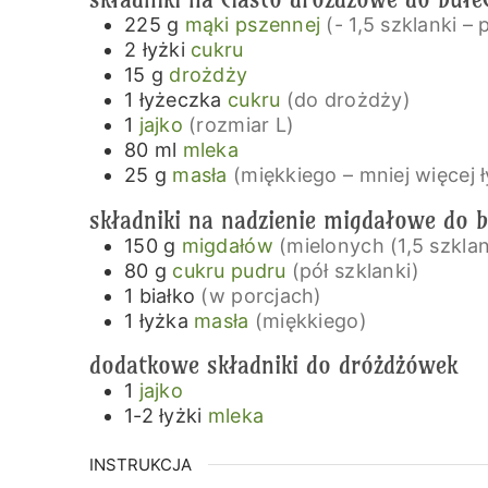
225
g
mąki pszennej
(- 1,5 szklanki –
2
łyżki
cukru
15
g
drożdży
1
łyżeczka
cukru
(do drożdży)
1
jajko
(rozmiar L)
80
ml
mleka
25
g
masła
(miękkiego – mniej więcej 
składniki na nadzienie migdałowe do b
150
g
migdałów
(mielonych (1,5 szklan
80
g
cukru pudru
(pół szklanki)
1
białko
(w porcjach)
1
łyżka
masła
(miękkiego)
dodatkowe składniki do dróżdżówek
1
jajko
1-2
łyżki
mleka
INSTRUKCJA