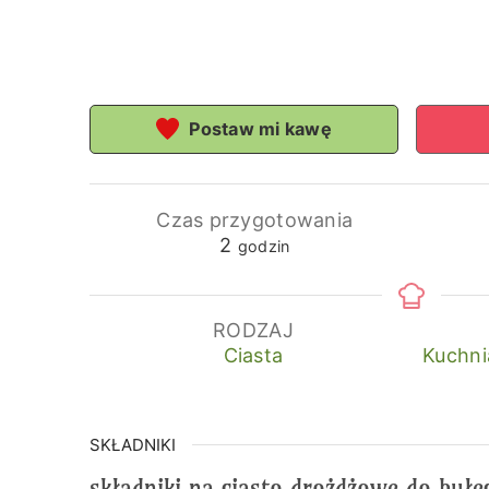
Postaw mi kawę
Czas przygotowania
godziny
2
godzin
RODZAJ
Ciasta
Kuchni
SKŁADNIKI
składniki na ciasto drożdżowe do bułe