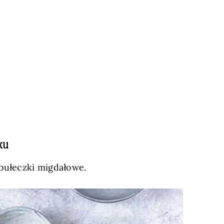
ku
e bułeczki migdałowe.