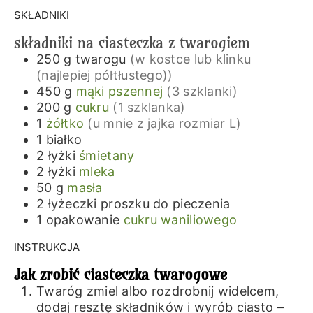
SKŁADNIKI
składniki na ciasteczka z twarogiem
250
g
twarogu
(w kostce lub klinku
(najlepiej półtłustego))
450
g
mąki pszennej
(3 szklanki)
200
g
cukru
(1 szklanka)
1
żółtko
(u mnie z jajka rozmiar L)
1
białko
2
łyżki
śmietany
2
łyżki
mleka
50
g
masła
2
łyżeczki
proszku do pieczenia
1
opakowanie
cukru waniliowego
INSTRUKCJA
Jak zrobić ciasteczka twarogowe
Twaróg zmiel albo rozdrobnij widelcem,
dodaj resztę składników i wyrób ciasto –