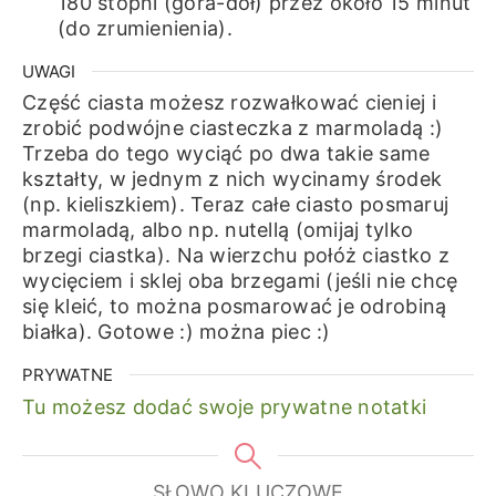
180 stopni (góra-dół) przez około 15 minut
(do zrumienienia).
UWAGI
Część ciasta możesz rozwałkować cieniej i
zrobić podwójne ciasteczka z marmoladą :)
Trzeba do tego wyciąć po dwa takie same
kształty, w jednym z nich wycinamy środek
(np. kieliszkiem). Teraz całe ciasto posmaruj
marmoladą, albo np. nutellą (omijaj tylko
brzegi ciastka). Na wierzchu połóż ciastko z
wycięciem i sklej oba brzegami (jeśli nie chcę
się kleić, to można posmarować je odrobiną
białka). Gotowe :) można piec :)
PRYWATNE
Tu możesz dodać swoje prywatne notatki
SŁOWO KLUCZOWE