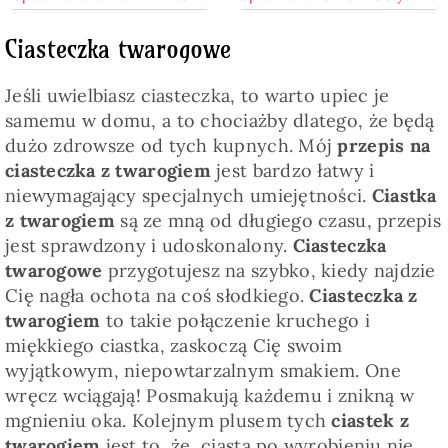
Ciasteczka twarogowe
Jeśli uwielbiasz ciasteczka, to warto upiec je
samemu w domu, a to chociażby dlatego, że będą
dużo zdrowsze od tych kupnych. Mój
przepis na
ciasteczka z twarogiem
jest bardzo łatwy i
niewymagający specjalnych umiejętności.
Ciastka
z twarogiem
są ze mną od długiego czasu, przepis
jest sprawdzony i udoskonalony.
Ciasteczka
twarogowe
przygotujesz na szybko, kiedy najdzie
Cię nagła ochota na coś słodkiego.
Ciasteczka z
twarogiem
to takie połączenie kruchego i
miękkiego ciastka, zaskoczą Cię swoim
wyjątkowym, niepowtarzalnym smakiem. One
wręcz wciągają! Posmakują każdemu i znikną w
mgnieniu oka. Kolejnym plusem tych
ciastek z
twarogiem
jest to, że, ciasta po wyrobieniu nie