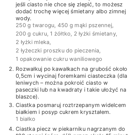
jeśli ciasto nie chce się zlepić, to możesz
dodać trochę więcej śmietany albo zimnej
wody.
250 g twarogu,
450 g mąki pszennej,
200 g cukru,
1 żółtko,
2 łyżki śmietany,
2 łyżki mleka,
2 łyżeczki proszku do pieczenia,
1 opakowanie cukru waniliowego
Rozwałkuj po kawałkach na grubość około
0,5cm i wycinaj foremkami ciasteczka (dla
leniwych – można pokroić ciasto w
paseczki lub na kwadraty i takie ułożyć na
blaszce).
Ciastka posmaruj roztrzepanym widelcem
białkiem i posyp cukrem kryształem.
1 białko
Ciastka piecz w piekarniku nagrzanym do