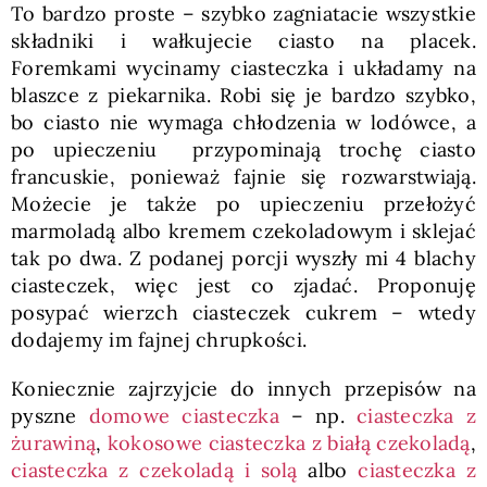
To bardzo proste – szybko zagniatacie wszystkie
składniki i wałkujecie ciasto na placek.
Foremkami wycinamy ciasteczka i układamy na
blaszce z piekarnika. Robi się je bardzo szybko,
bo ciasto nie wymaga chłodzenia w lodówce, a
po upieczeniu przypominają trochę ciasto
francuskie, ponieważ fajnie się rozwarstwiają.
Możecie je także po upieczeniu przełożyć
marmoladą albo kremem czekoladowym i sklejać
tak po dwa. Z podanej porcji wyszły mi 4 blachy
ciasteczek, więc jest co zjadać. Proponuję
posypać wierzch ciasteczek cukrem – wtedy
dodajemy im fajnej chrupkości.
Koniecznie zajrzyjcie do innych przepisów na
pyszne
domowe ciasteczka
– np.
ciasteczka z
żurawiną
,
kokosowe ciasteczka z białą czekoladą
,
ciasteczka z czekoladą i solą
albo
ciasteczka z