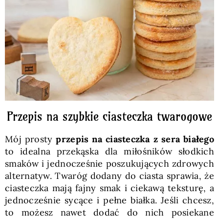
Pieczywo
Przetwory
Posiłki
Zdrowo i fit
Przepis na szybkie ciasteczka twarogowe
Mój prosty
przepis na ciasteczka z sera białego
Kuchnie świata
to idealna przekąska dla miłośników słodkich
smaków i jednocześnie poszukujących zdrowych
alternatyw. Twaróg dodany do ciasta sprawia, że
SKLEP
ciasteczka mają fajny smak i ciekawą teksturę, a
jednocześnie sycące i pełne białka. Jeśli chcesz,
Polski
to możesz nawet dodać do nich posiekane