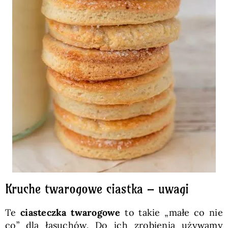
Kruche twarogowe ciastka – uwagi
Te
ciasteczka twarogowe
to takie „małe co nie
co” dla łasuchów. Do ich zrobienia używamy