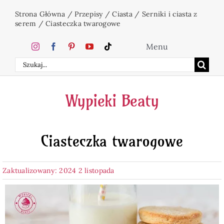
Przejdź
Strona Główna
/
Przepisy
/
Ciasta
/
Serniki i ciasta z
do
serem
/
Ciasteczka twarogowe
zawartości
Menu
Szukaj
Home
Wypieki Beaty
Ciasta
Ciasteczka twarogowe
Desery
Zaktualizowany: 2024 2 listopada
Święta
Napoje