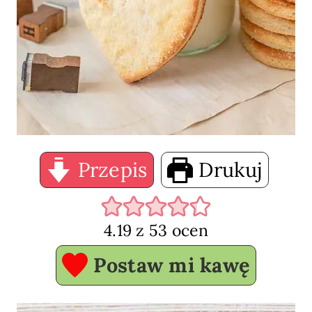
Przepis
Drukuj
4.19
z
53
ocen
Postaw mi kawę