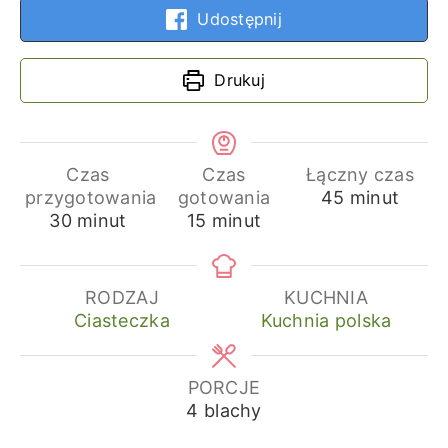
Udostępnij
Drukuj
Czas
Czas
Łączny czas
minuty
przygotowania
gotowania
45
minut
minuty
minuty
30
minut
15
minut
RODZAJ
KUCHNIA
Ciasteczka
Kuchnia polska
PORCJE
4
blachy