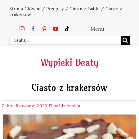
Przejdź
Strona Główna
/
Przepisy
/
Ciasta
/
Babki
/
Ciasto z
do
krakersów
zawartości
Menu
Szukaj
Home
Wypieki Beaty
Ciasta
Ciasto z krakersów
Desery
Zaktualizowany: 2023 17 października
Święta
Napoje