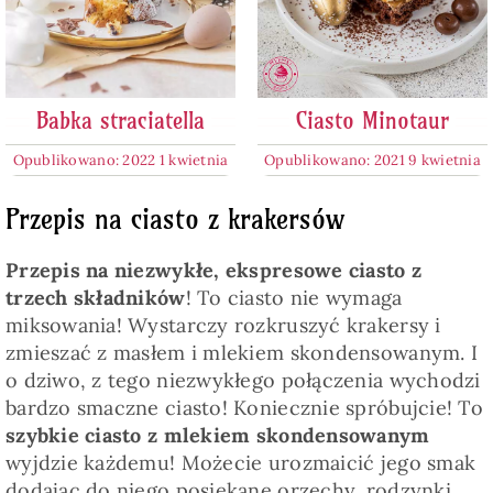
Babka straciatella
Ciasto Minotaur
Opublikowano: 2022 1 kwietnia
Opublikowano: 2021 9 kwietnia
Przepis na ciasto z krakersów
Przepis na niezwykłe, ekspresowe ciasto z
trzech składników
! To ciasto nie wymaga
miksowania! Wystarczy rozkruszyć krakersy i
zmieszać z masłem i mlekiem skondensowanym. I
o dziwo, z tego niezwykłego połączenia wychodzi
bardzo smaczne ciasto! Koniecznie spróbujcie! To
szybkie ciasto z mlekiem skondensowanym
wyjdzie każdemu! Możecie urozmaicić jego smak
dodając do niego posiekane orzechy, rodzynki,