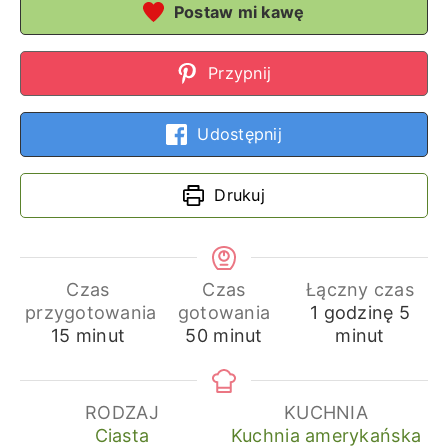
Postaw mi kawę
Przypnij
Udostępnij
Drukuj
Czas
Czas
Łączny czas
godzina
min
przygotowania
gotowania
1
godzinę
5
minuty
minuty
15
minut
50
minut
minut
RODZAJ
KUCHNIA
Ciasta
Kuchnia amerykańska