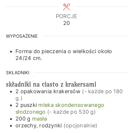
PORCJE
20
WYPOSAŻENIE
Forma do pieczenia o wielkości około
24/24 cm.
SKŁADNIKI
składniki na ciasto z krakersami
2
opakowania
krakersów
(- każde po 180
g )
2
puszki
mleka skondensowanego
słodzonego
(- każde po 530 g)
200
g
masła
orzechy, rodzynki
(opcjonalnie)