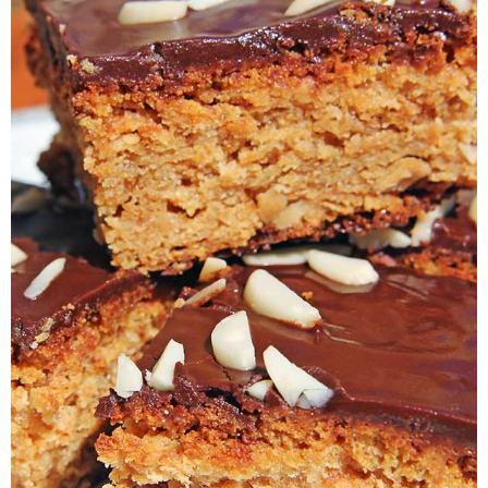
Pieczywo
Przetwory
Posiłki
Zdrowo i fit
Kuchnie świata
SKLEP
Polski