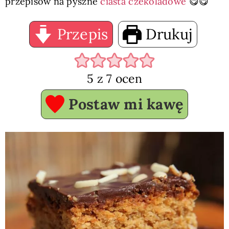
przepisów na pyszne
ciasta czekoladowe
😋😋
Przepis
Drukuj
5
z
7
ocen
Postaw mi kawę