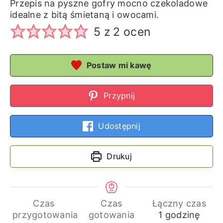
Przepis na pyszne gofry mocno czekoladowe
idealne z bitą śmietaną i owocami.
5
z
2
ocen
Postaw mi kawę
Przypnij
Udostępnij
Drukuj
Czas
Czas
Łączny czas
godzina
przygotowania
gotowania
1
godzinę