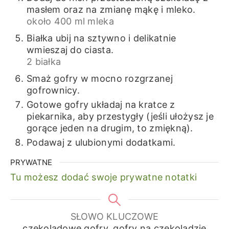
masłem oraz na zmianę mąkę i mleko.
około 400 ml mleka
Białka ubij na sztywno i delikatnie
wmieszaj do ciasta.
2 białka
Smaż gofry w mocno rozgrzanej
gofrownicy.
Gotowe gofry układaj na kratce z
piekarnika, aby przestygły (jeśli ułożysz je
gorące jeden na drugim, to zmiękną).
Podawaj z ulubionymi dodatkami.
PRYWATNE
Tu możesz dodać swoje prywatne notatki
SŁOWO KLUCZOWE
czekoladowe gofry, gofry na czekoladzie