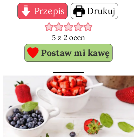
Przepis
Drukuj
5
z
2
ocen
Postaw mi kawę