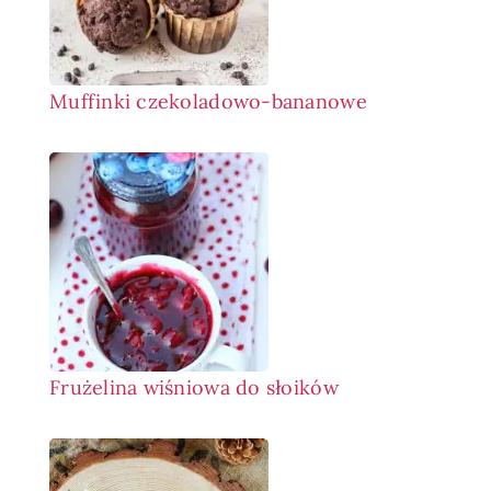
Muffinki czekoladowo-bananowe
Frużelina wiśniowa do słoików