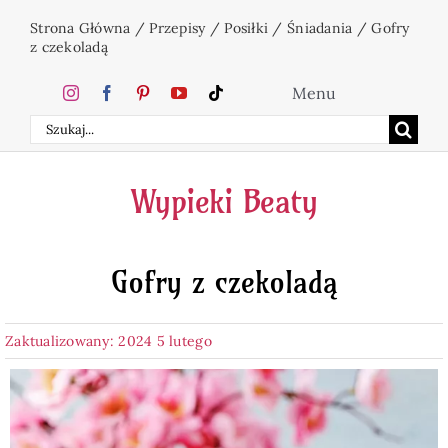
Przejdź
Strona Główna
/
Przepisy
/
Posiłki
/
Śniadania
/
Gofry
do
z czekoladą
zawartości
Menu
Szukaj
Home
Wypieki Beaty
Ciasta
Gofry z czekoladą
Desery
Zaktualizowany: 2024 5 lutego
Święta
Napoje