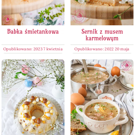
Babka śmietankowa
Sernik z musem
karmelowym
Opublikowano: 2023 7 kwietnia
Opublikowano: 2022 20 maja