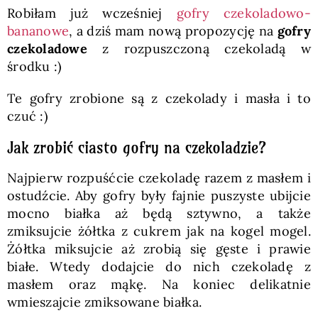
Robiłam już wcześniej
gofry czekoladowo-
bananowe
, a dziś mam nową propozycję na
gofry
czekoladowe
z rozpuszczoną czekoladą w
środku :)
Te gofry zrobione są z czekolady i masła i to
czuć :)
Jak zrobić ciasto gofry na czekoladzie?
Najpierw rozpuśćcie czekoladę razem z masłem i
ostudźcie. Aby gofry były fajnie puszyste ubijcie
mocno białka aż będą sztywno, a także
zmiksujcie żółtka z cukrem jak na kogel mogel.
Żółtka miksujcie aż zrobią się gęste i prawie
białe. Wtedy dodajcie do nich czekoladę z
masłem oraz mąkę. Na koniec delikatnie
wmieszajcie zmiksowane białka.