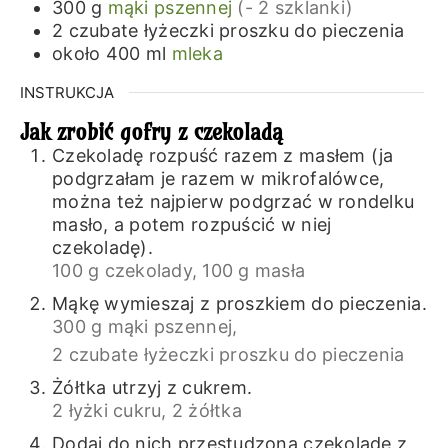
300
g
mąki pszennej
(- 2 szklanki)
2
czubate łyżeczki
proszku do pieczenia
około 400
ml
mleka
INSTRUKCJA
Jak zrobić gofry z czekoladą
Czekoladę rozpuść razem z masłem (ja
podgrzałam je razem w mikrofalówce,
można też najpierw podgrzać w rondelku
masło, a potem rozpuścić w niej
czekoladę).
100 g czekolady,
100 g masła
Mąkę wymieszaj z proszkiem do pieczenia.
300 g mąki pszennej,
2 czubate łyżeczki proszku do pieczenia
Żółtka utrzyj z cukrem.
2 łyżki cukru,
2 żółtka
Dodaj do nich przestudzoną czekoladę z