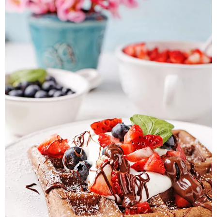
Pieczywo
Przetwory
Posiłki
Zdrowo i fit
Kuchnie świata
SKLEP
Polski