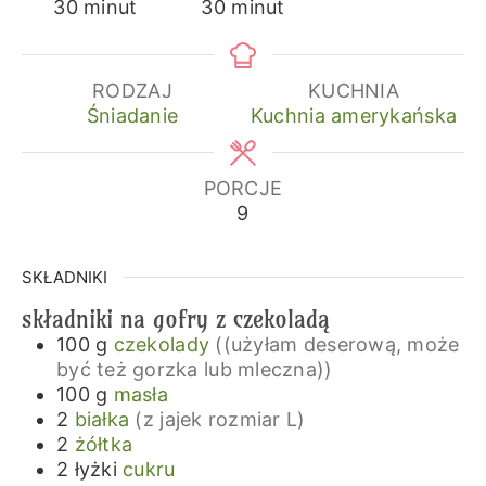
minuty
minuty
30
minut
30
minut
RODZAJ
KUCHNIA
Śniadanie
Kuchnia amerykańska
PORCJE
9
SKŁADNIKI
składniki na gofry z czekoladą
100
g
czekolady
((użyłam deserową, może
być też gorzka lub mleczna))
100
g
masła
2
białka
(z jajek rozmiar L)
2
żółtka
2
łyżki
cukru