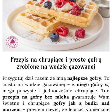
Pieczywo
Przetwory
Posiłki
Zdrowo i fit
Przepis na chrupiące i proste gofry
zrobione na wodzie gazowanej
Kuchnie świata
Przygotuj dziś razem ze mną
najlepsze gofry
. To
ciasto na wodzie gazowanej –
z niego gofry
są
SKLEP
mega puszyste i jednocześnie chrupiące. Ten
przepis na gofry bez mleka
gwarantuje Wam
świetne i chrupiące
gofry jak z budki nad
Polski
morzem
– powiem nawet, że lepsze! Koniecznie