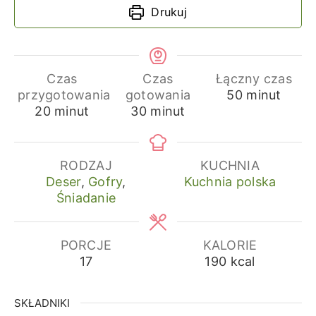
Drukuj
Czas
Czas
Łączny czas
minuty
przygotowania
gotowania
50
minut
minuty
minuty
20
minut
30
minut
RODZAJ
KUCHNIA
Deser
,
Gofry
,
Kuchnia polska
Śniadanie
PORCJE
KALORIE
17
190
kcal
SKŁADNIKI