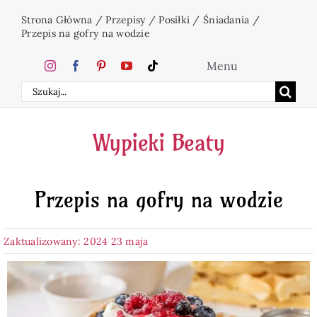
Przejdź
Strona Główna
/
Przepisy
/
Posiłki
/
Śniadania
/
do
Przepis na gofry na wodzie
zawartości
Menu
Szukaj
Home
Wypieki Beaty
Ciasta
Przepis na gofry na wodzie
Desery
Zaktualizowany: 2024 23 maja
Święta
Napoje