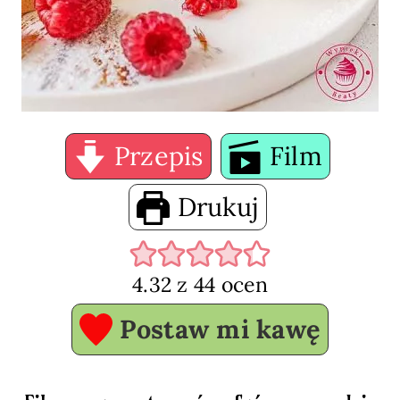
Przepis
Film
Drukuj
4.32
z
44
ocen
Postaw mi kawę