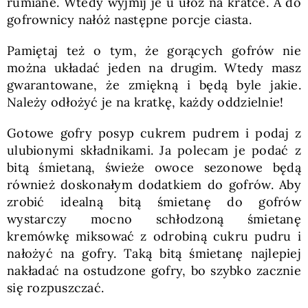
rumiane. Wtedy wyjmij je u ułóż na kratce. A do
gofrownicy nałóż następne porcje ciasta.
Pamiętaj też o tym, że gorących gofrów nie
można układać jeden na drugim. Wtedy masz
gwarantowane, że zmiękną i będą byle jakie.
Należy odłożyć je na kratkę, każdy oddzielnie!
Gotowe gofry posyp cukrem pudrem i podaj z
ulubionymi składnikami. Ja polecam je podać z
bitą śmietaną, świeże owoce sezonowe będą
również doskonałym dodatkiem do gofrów. Aby
zrobić idealną bitą śmietanę do gofrów
wystarczy mocno schłodzoną śmietanę
kremówkę miksować z odrobiną cukru pudru i
nałożyć na gofry. Taką bitą śmietanę najlepiej
nakładać na ostudzone gofry, bo szybko zacznie
się rozpuszczać.