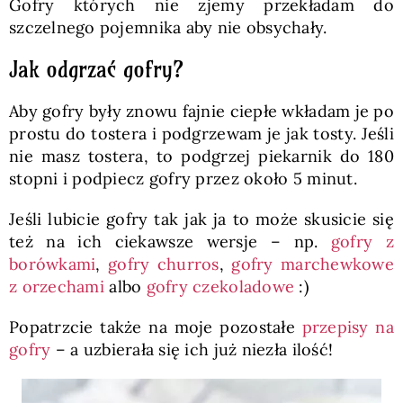
Gofry których nie zjemy przekładam do
szczelnego pojemnika aby nie obsychały.
Jak odgrzać gofry?
Aby gofry były znowu fajnie ciepłe wkładam je po
prostu do tostera i podgrzewam je jak tosty. Jeśli
nie masz tostera, to podgrzej piekarnik do 180
stopni i podpiecz gofry przez około 5 minut.
Jeśli lubicie gofry tak jak ja to może skusicie się
też na ich ciekawsze wersje – np.
gofry z
borówkami
,
gofry churros
,
gofry marchewkowe
z orzechami
albo
gofry czekoladowe
:)
Popatrzcie także na moje pozostałe
przepisy na
gofry
– a uzbierała się ich już niezła ilość!