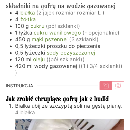
składniki na gofry na wodzie gazowanej
4
białka
(z jajek rozmiar rozmiar L )
4
żółtka
100
g
cukru
(pół szklanki)
1
łyżka
cukru waniliowego
(- opcjonalnie)
450
g
mąki pszennej
(3 szklanki)
0,5
łyżeczki
proszku do pieczenia
0,5
łyżeczki
sody oczyszczonej
120
ml
oleju
((pół szklanki))
420
ml
wody gazowanej
((1 i 3/4 szklanki)
)
INSTRUKCJA
Jak zrobić chrupiące gofry jak z budki
Białka ubij ze szczyptą soli na gęstą pianę.
4 białka