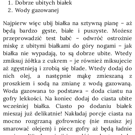
Dobrze ubitych białek
Wody gazowanej
Najpierw więc ubij białka na sztywną pianę – aż
będą bardzo gęste, białe i puszyste. Możesz
przeprowadzić test babć – odwróć ostrożnie
miskę z ubitymi białkami do góry nogami – jak
białka nie wypadają, to są dobrze ubite. Wtedy
zmiksuj żółtka z cukrem – je również miksujecie
aż zgęstnieją i zrobią się blade. Wtedy dodaj do
nich olej, a następnie mąkę zmieszaną z
proszkiem i sodą na zmianę z wodą gazowaną.
Woda gazowana to podstawa – doda ciastu na
gofry lekkości. Na koniec dodaj do ciasta ubite
wcześniej białka. Ciasto po dodaniu białek
mieszaj już delikatnie! Nakładaj porcje ciasta na
mocno rozgrzaną gofrownicę (nie musisz jej
smarować olejem) i piecz gofry aż będą ładnie