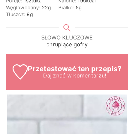
Porcje:
1
sztuka
Kalorie:
190
kcal
Węglowodany:
22
g
Białko:
5
g
Tłuszcz:
9
g
SŁOWO KLUCZOWE
chrupiące gofry
Przetestować ten przepis?
Daj znać
w komentarzu!