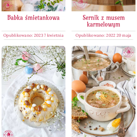
Babka śmietankowa
Sernik z musem
karmelowym
Opublikowano: 2023 7 kwietnia
Opublikowano: 2022 20 maja