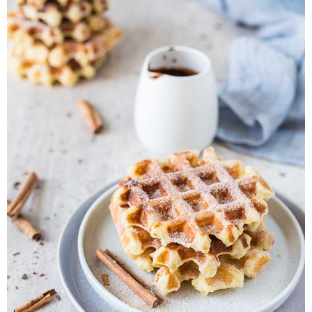
Pieczywo
Przetwory
Posiłki
Zdrowo i fit
Kuchnie świata
SKLEP
Polski