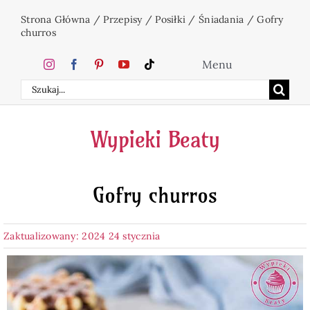
Przejdź
Strona Główna
/
Przepisy
/
Posiłki
/
Śniadania
/
Gofry
do
churros
zawartości
Menu
Szukaj
Home
Wypieki Beaty
Ciasta
Gofry churros
Desery
Zaktualizowany: 2024 24 stycznia
Święta
Napoje