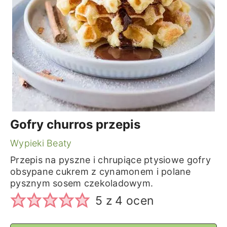
Gofry churros przepis
Wypieki Beaty
Przepis na pyszne i chrupiące ptysiowe gofry
obsypane cukrem z cynamonem i polane
pysznym sosem czekoladowym.
5
z
4
ocen