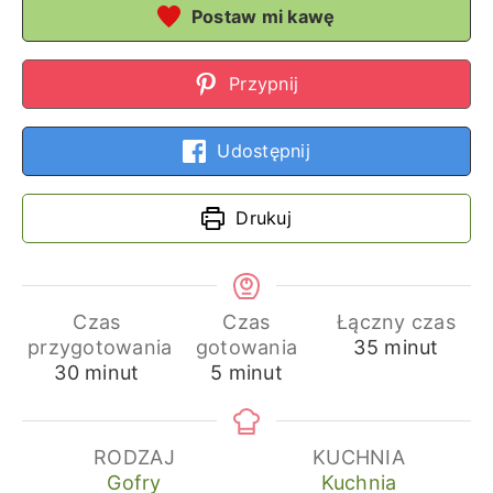
Postaw mi kawę
Przypnij
Udostępnij
Drukuj
Czas
Czas
Łączny czas
minuty
przygotowania
gotowania
35
minut
minuty
minuty
30
minut
5
minut
RODZAJ
KUCHNIA
Gofry
Kuchnia