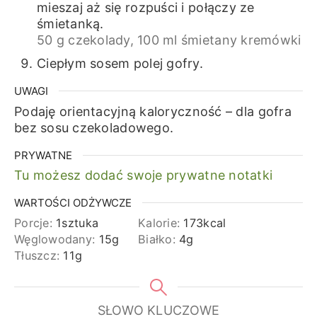
mieszaj aż się rozpuści i połączy ze
śmietanką.
50 g czekolady,
100 ml śmietany kremówki
Ciepłym sosem polej gofry.
UWAGI
Podaję orientacyjną kaloryczność – dla gofra
bez sosu czekoladowego.
PRYWATNE
Tu możesz dodać swoje prywatne notatki
WARTOŚCI ODŻYWCZE
Porcje:
1
sztuka
Kalorie:
173
kcal
Węglowodany:
15
g
Białko:
4
g
Tłuszcz:
11
g
SŁOWO KLUCZOWE