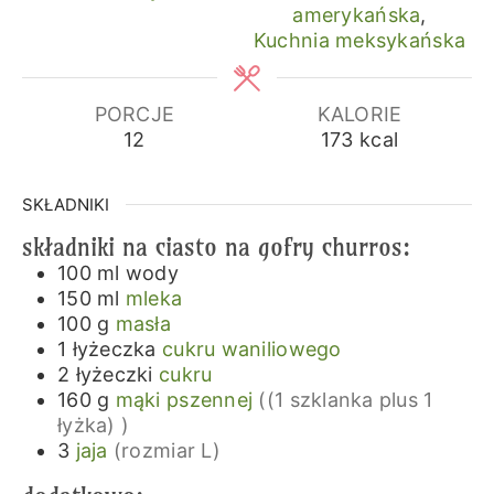
amerykańska
,
Kuchnia meksykańska
PORCJE
KALORIE
12
173
kcal
SKŁADNIKI
składniki na ciasto na gofry churros:
100
ml
wody
150
ml
mleka
100
g
masła
1
łyżeczka
cukru waniliowego
2
łyżeczki
cukru
160
g
mąki pszennej
((1 szklanka plus 1
łyżka) )
3
jaja
(rozmiar L)