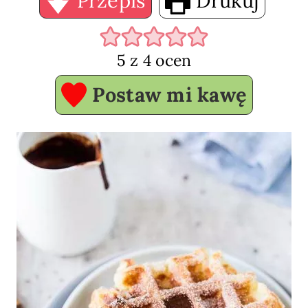
Przepis
Drukuj
5
z
4
ocen
Postaw mi kawę