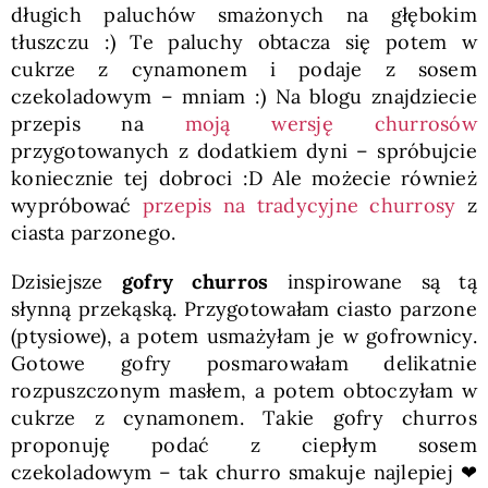
długich paluchów smażonych na głębokim
tłuszczu :) Te paluchy obtacza się potem w
cukrze z cynamonem i podaje z sosem
czekoladowym – mniam :) Na blogu znajdziecie
przepis na
moją wersję churrosów
przygotowanych z dodatkiem dyni – spróbujcie
koniecznie tej dobroci :D Ale możecie również
wypróbować
przepis na tradycyjne churrosy
z
ciasta parzonego.
Dzisiejsze
gofry churros
inspirowane są tą
słynną przekąską. Przygotowałam ciasto parzone
(ptysiowe), a potem usmażyłam je w gofrownicy.
Gotowe gofry posmarowałam delikatnie
rozpuszczonym masłem, a potem obtoczyłam w
cukrze z cynamonem. Takie gofry churros
proponuję podać z ciepłym sosem
czekoladowym – tak churro smakuje najlepiej ❤