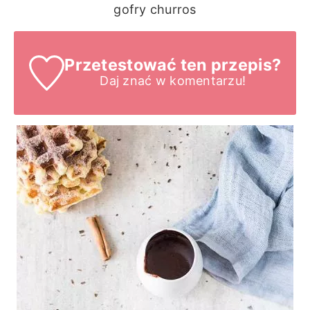
gofry churros
Przetestować ten przepis?
Daj znać
w komentarzu!