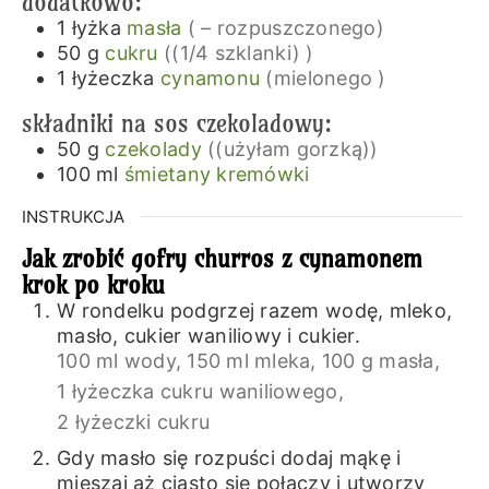
dodatkowo:
1
łyżka
masła
( – rozpuszczonego)
50
g
cukru
((1/4 szklanki) )
1
łyżeczka
cynamonu
(mielonego )
składniki na sos czekoladowy:
50
g
czekolady
((użyłam gorzką))
100
ml
śmietany kremówki
INSTRUKCJA
Jak zrobić gofry churros z cynamonem
krok po kroku
W rondelku podgrzej razem wodę, mleko,
masło, cukier waniliowy i cukier.
100 ml wody,
150 ml mleka,
100 g masła,
1 łyżeczka cukru waniliowego,
2 łyżeczki cukru
Gdy masło się rozpuści dodaj mąkę i
mieszaj aż ciasto się połączy i utworzy