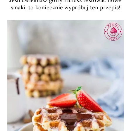
Jeśli uwielbiasz gofry i lubisz testować nowe
smaki, to koniecznie wypróbuj ten przepis!