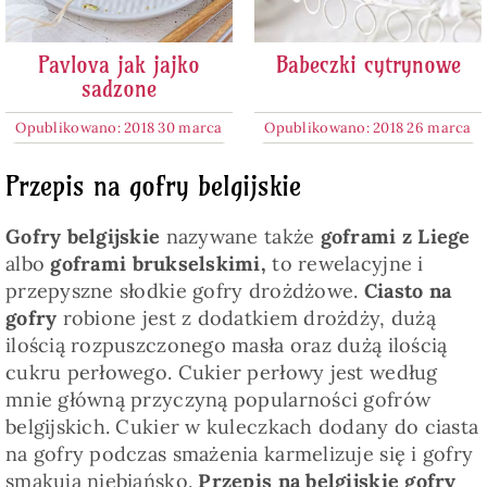
Pavlova jak jajko
Babeczki cytrynowe
sadzone
Opublikowano: 2018 30 marca
Opublikowano: 2018 26 marca
Przepis na gofry belgijskie
Gofry belgijskie
nazywane także
goframi z Liege
albo
goframi brukselskimi,
to rewelacyjne i
przepyszne słodkie gofry drożdżowe.
Ciasto na
gofry
robione jest z dodatkiem drożdży, dużą
ilością rozpuszczonego masła oraz dużą ilością
cukru perłowego. Cukier perłowy jest według
mnie główną przyczyną popularności gofrów
belgijskich. Cukier w kuleczkach dodany do ciasta
na gofry podczas smażenia karmelizuje się i gofry
smakują niebiańsko.
Przepis na belgijskie gofry