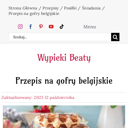
Przejdź
Strona Główna
/
Przepisy
/
Posiłki
/
Śniadania
/
do
Przepis na gofry belgijskie
zawartości
Menu
Szukaj
Home
Wypieki Beaty
Ciasta
Przepis na gofry belgijskie
Desery
Zaktualizowany: 2023 12 października
Święta
Napoje