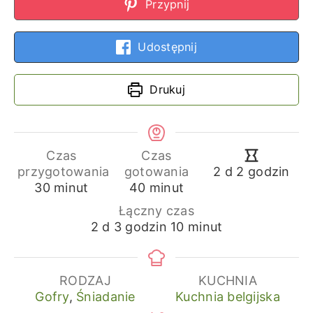
Przypnij
Udostępnij
Drukuj
Czas
Czas
dni
godziny
przygotowania
gotowania
2
d
2
godzin
minuty
minuty
30
minut
40
minut
Łączny czas
dni
godziny
minuty
2
d
3
godzin
10
minut
RODZAJ
KUCHNIA
Gofry
,
Śniadanie
Kuchnia belgijska