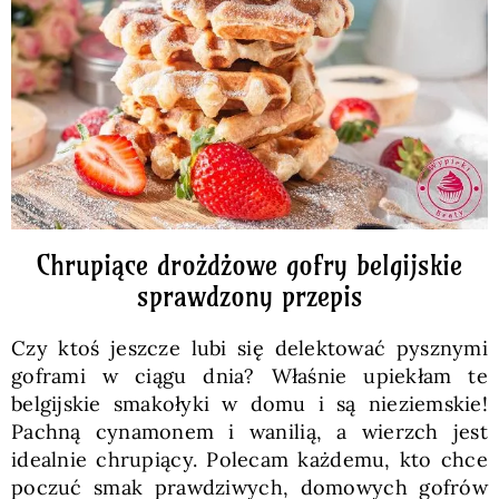
Pieczywo
Przetwory
Posiłki
Zdrowo i fit
Chrupiące drożdżowe gofry belgijskie
sprawdzony przepis
Kuchnie świata
Czy ktoś jeszcze lubi się delektować pysznymi
goframi w ciągu dnia? Właśnie upiekłam te
SKLEP
belgijskie smakołyki w domu i są nieziemskie!
Pachną cynamonem i wanilią, a wierzch jest
idealnie chrupiący. Polecam każdemu, kto chce
Polski
poczuć smak prawdziwych, domowych gofrów