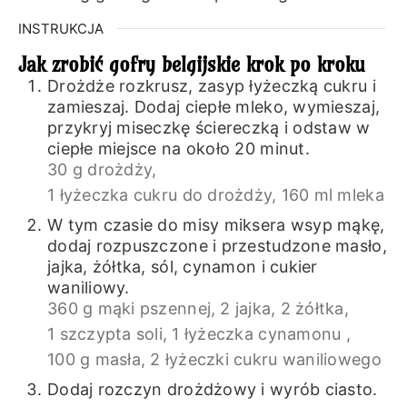
INSTRUKCJA
Jak zrobić gofry belgijskie krok po kroku
Drożdże rozkrusz, zasyp łyżeczką cukru i
zamieszaj. Dodaj ciepłe mleko, wymieszaj,
przykryj miseczkę ściereczką i odstaw w
ciepłe miejsce na około 20 minut.
30 g drożdży,
1 łyżeczka cukru do drożdży,
160 ml mleka
W tym czasie do misy miksera wsyp mąkę,
dodaj rozpuszczone i przestudzone masło,
jajka, żółtka, sól, cynamon i cukier
waniliowy.
360 g mąki pszennej,
2 jajka,
2 żółtka,
1 szczypta soli,
1 łyżeczka cynamonu ,
100 g masła,
2 łyżeczki cukru waniliowego
Dodaj rozczyn drożdżowy i wyrób ciasto.