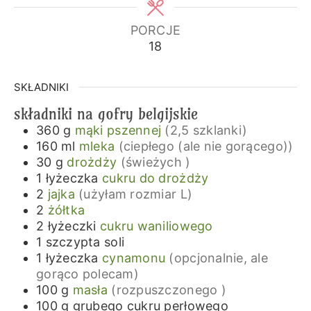
PORCJE
18
SKŁADNIKI
składniki na gofry belgijskie
360
g
mąki pszennej
(2,5 szklanki)
160
ml
mleka
(ciepłego (ale nie gorącego))
30
g
drożdży
(świeżych )
1
łyżeczka
cukru do drożdży
2
jajka
(użyłam rozmiar L)
2
żółtka
2
łyżeczki
cukru waniliowego
1
szczypta
soli
1
łyżeczka
cynamonu
(opcjonalnie, ale
gorąco polecam)
100
g
masła
(rozpuszczonego )
100
g
grubego cukru perłowego