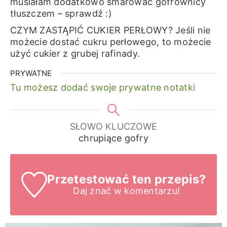
musiałam dodatkowo smarować gofrownicy
tłuszczem – sprawdź :)
CZYM ZASTĄPIĆ CUKIER PERŁOWY? Jeśli nie
możecie dostać cukru perłowego, to możecie
użyć cukier z grubej rafinady.
PRYWATNE
Tu możesz dodać swoje prywatne notatki
SŁOWO KLUCZOWE
chrupiące gofry
Przetestować ten przepis?
Daj znać
w komentarzu!