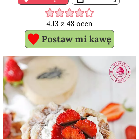
4.13
z
48
ocen
Postaw mi kawę