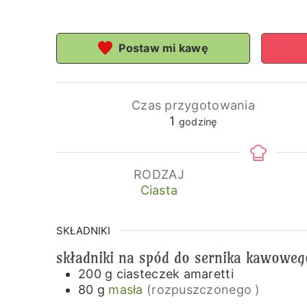
Postaw mi kawę
Czas przygotowania
godzina
1
godzinę
RODZAJ
Ciasta
SKŁADNIKI
składniki na spód do sernika kawoweg
200
g
ciasteczek amaretti
80
g
masła
(rozpuszczonego )