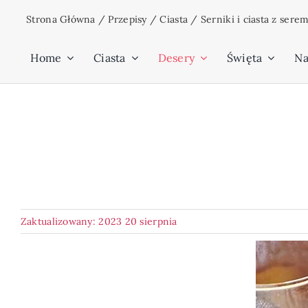
Przejdź
Strona Główna
/
Przepisy
/
Ciasta
/
Serniki i ciasta z sere
do
zawartości
Home
Ciasta
Desery
Święta
Na
Zaktualizowany: 2023 20 sierpnia