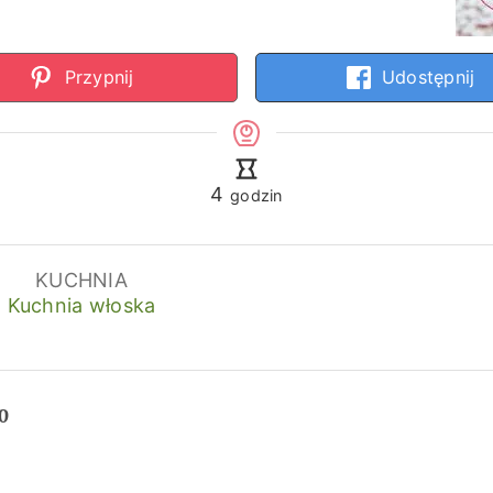
Przypnij
Udostępnij
godziny
4
godzin
KUCHNIA
Kuchnia włoska
o