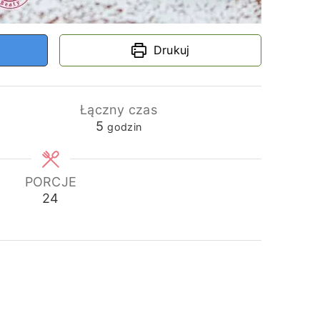
Drukuj
Łączny czas
godziny
5
godzin
PORCJE
24