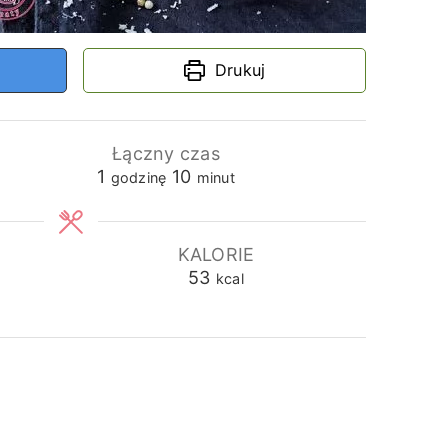
Drukuj
Łączny czas
godzina
minuty
1
10
godzinę
minut
KALORIE
53
kcal