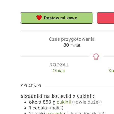
Postaw mi kawę
Czas przygotowania
minuty
30
minut
RODZAJ
Obiad
Ku
SKŁADNIKI
składniki na kotleciki z cukinii:
około 850
g
cukinii
((dwie duże))
1
cebula
(mała )
2
ząbki
czosnku
(, lub jeden duży)