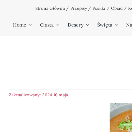
Przejdź
Strona Główna
/
Przepisy
/
Posiłki
/
Obiad
/
Ko
do
zawartości
Home
Ciasta
Desery
Święta
Na
Zaktualizowany: 2024 16 maja