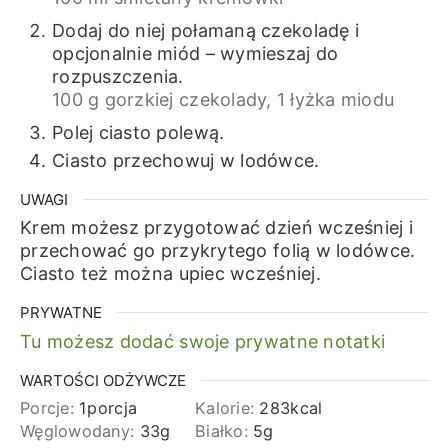
Dodaj do niej połamaną czekoladę i
opcjonalnie miód – wymieszaj do
rozpuszczenia.
100 g gorzkiej czekolady,
1 łyżka miodu
Polej ciasto polewą.
Ciasto przechowuj w lodówce.
UWAGI
Krem możesz przygotować dzień wcześniej i
przechować go przykrytego folią w lodówce.
Ciasto też można upiec wcześniej.
PRYWATNE
Tu możesz dodać swoje prywatne notatki
WARTOŚCI ODŻYWCZE
Porcje:
1
porcja
Kalorie:
283
kcal
Węglowodany:
33
g
Białko:
5
g