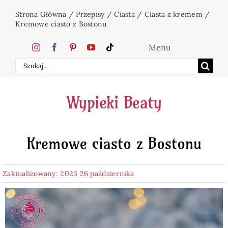
Przejdź
Strona Główna
/
Przepisy
/
Ciasta
/
Ciasta z kremem
/
do
Kremowe ciasto z Bostonu
zawartości
Menu
Szukaj
Home
Wypieki Beaty
Ciasta
Kremowe ciasto z Bostonu
Desery
Zaktualizowany: 2023 26 października
Święta
Napoje