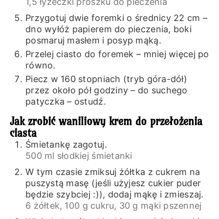
1,5 łyżeczki proszku do pieczenia
Przygotuj dwie foremki o średnicy 22 cm –
dno wyłóż papierem do pieczenia, boki
posmaruj masłem i posyp mąką.
Przelej ciasto do foremek – mniej więcej po
równo.
Piecz w 160 stopniach (tryb góra-dół)
przez około pół godziny – do suchego
patyczka – ostudź.
Jak zrobić waniliowy krem do przełożenia
ciasta
Śmietankę zagotuj.
500 ml słodkiej śmietanki
W tym czasie zmiksuj żółtka z cukrem na
puszystą masę (jeśli użyjesz cukier puder
będzie szybciej :)), dodaj mąkę i zmieszaj.
6 żółtek,
100 g cukru,
30 g mąki pszennej