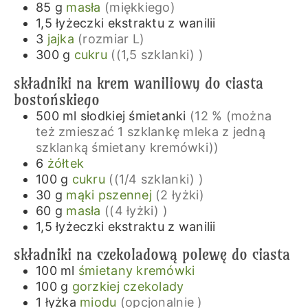
85
g
masła
(miękkiego)
1,5
łyżeczki
ekstraktu z wanilii
3
jajka
(rozmiar L)
300
g
cukru
((1,5 szklanki) )
składniki na krem waniliowy do ciasta
bostońskiego
500
ml
słodkiej śmietanki
(12 % (można
też zmieszać 1 szklankę mleka z jedną
szklanką śmietany kremówki))
6
żółtek
100
g
cukru
((1/4 szklanki) )
30
g
mąki pszennej
(2 łyżki)
60
g
masła
((4 łyżki) )
1,5
łyżeczki
ekstraktu z wanilii
składniki na czekoladową polewę do ciasta
100
ml
śmietany kremówki
100
g
gorzkiej czekolady
1
łyżka
miodu
(opcjonalnie )