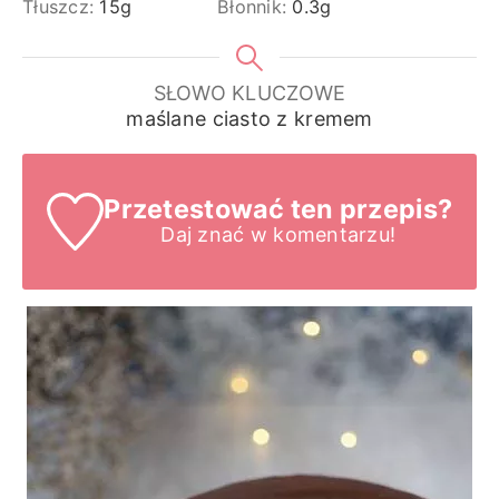
Tłuszcz:
15
g
Błonnik:
0.3
g
SŁOWO KLUCZOWE
maślane ciasto z kremem
Przetestować ten przepis?
Daj znać
w komentarzu!