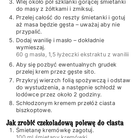
Wlej około pół szklanki gorącej śmietanki
do masy z żółtkami i zmiksuj.
Przelej całość do reszty śmietanki i gotuj
aż masa będzie gęsta – uważaj aby nie
przypalić.
Dodaj wanilię i masło – dokładnie
wymieszaj.
60 g masła,
1,5 łyżeczki ekstraktu z wanilii
Aby się pozbyć ewentualnych grudek
przelej krem przez gęste sito.
Przykryj wierzch folią spożywczą i odstaw
do wystudzenia, a następnie schłodź w
lodówce przez około 2 godziny.
Schłodzonym kremem przełóż ciasta
biszkoptowe.
Jak zrobić czekoladową polewę do ciasta
Śmietanę kremówkę zagotuj.
100 ml śmietany kremówki