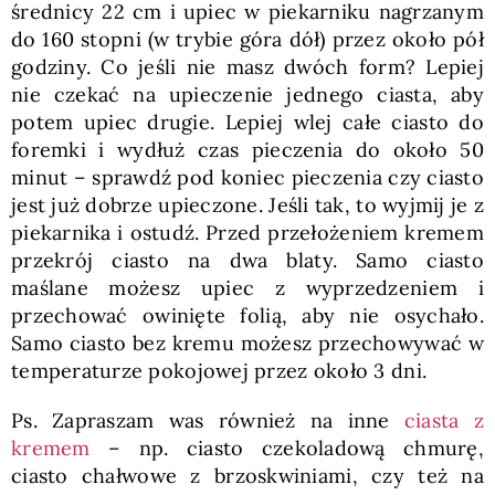
średnicy 22 cm i upiec w piekarniku nagrzanym
do 160 stopni (w trybie góra dół) przez około pół
godziny. Co jeśli nie masz dwóch form? Lepiej
nie czekać na upieczenie jednego ciasta, aby
potem upiec drugie. Lepiej wlej całe ciasto do
foremki i wydłuż czas pieczenia do około 50
minut – sprawdź pod koniec pieczenia czy ciasto
jest już dobrze upieczone. Jeśli tak, to wyjmij je z
piekarnika i ostudź. Przed przełożeniem kremem
przekrój ciasto na dwa blaty. Samo ciasto
maślane możesz upiec z wyprzedzeniem i
przechować owinięte folią, aby nie osychało.
Samo ciasto bez kremu możesz przechowywać w
temperaturze pokojowej przez około 3 dni.
Ps. Zapraszam was również na inne
ciasta z
kremem
– np. ciasto czekoladową chmurę,
ciasto chałwowe z brzoskwiniami, czy też na