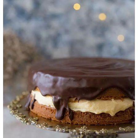
Pieczywo
Przetwory
Posiłki
Zdrowo i fit
Kuchnie świata
SKLEP
Polski