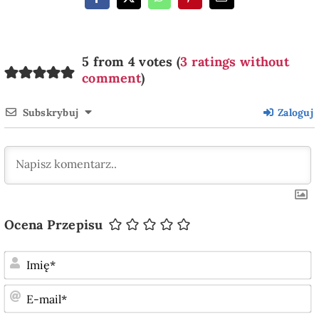
5 from 4 votes (
3 ratings without
comment
)
Subskrybuj
Zaloguj
Ocena Przepisu
I
E
m