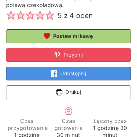
polewą czekoladową.
5
z
4
ocen
Postaw mi kawę
Przypnij
Udostępnij
Drukuj
Czas
Czas
Łączny czas
godzina
min
przygotowania
gotowania
1
godzinę
30
godzina
minuty
1
godzinę
30
minut
minut