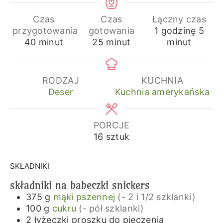
Czas
Czas
Łączny czas
godzina
min
przygotowania
gotowania
1
godzinę
5
minuty
minuty
40
minut
25
minut
minut
RODZAJ
KUCHNIA
Deser
Kuchnia amerykańska
PORCJE
16
sztuk
SKŁADNIKI
składniki na babeczki snickers
375
g
mąki pszennej
(- 2 i 1/2 szklanki)
100
g
cukru
(- pół szklanki)
2
łyżeczki
proszku do pieczenia