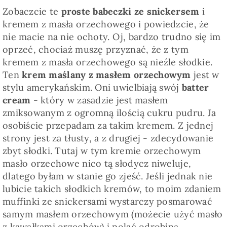
Zobaczcie te
proste babeczki ze snickersem
i
kremem z masła orzechowego i powiedzcie, że
nie macie na nie ochoty. Oj, bardzo trudno się im
oprzeć, chociaż muszę przyznać, że z tym
kremem z masła orzechowego są nieźle słodkie.
Ten
krem maślany z masłem orzechowym
jest w
stylu amerykańskim. Oni uwielbiają swój
batter
cream
- który w zasadzie jest masłem
zmiksowanym z ogromną ilością cukru pudru. Ja
osobiście przepadam za takim kremem. Z jednej
strony jest za tłusty, a z drugiej - zdecydowanie
zbyt słodki. Tutaj w tym kremie orzechowym
masło orzechowe nico tą słodycz niweluje,
dlatego byłam w stanie go zjeść. Jeśli jednak nie
lubicie takich słodkich kremów, to moim zdaniem
muffinki ze snickersami wystarczy posmarować
samym masłem orzechowym (możecie użyć masło
z kawałkami orzechów) i polać odrobiną