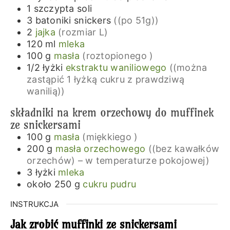
1
szczypta
soli
3
batoniki snickers
((po 51g))
2
jajka
(rozmiar L)
120
ml
mleka
100
g
masła
(roztopionego )
1/2
łyżki
ekstraktu waniliowego
((można
zastąpić 1 łyżką cukru z prawdziwą
wanilią))
składniki na krem orzechowy do muffinek
ze snickersami
100
g
masła
(miękkiego )
200
g
masła orzechowego
((bez kawałków
orzechów) – w temperaturze pokojowej)
3
łyżki
mleka
około 250
g
cukru pudru
INSTRUKCJA
Jak zrobić muffinki ze snickersami