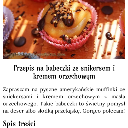
Pieczywo
Przetwory
Posiłki
Zdrowo i fit
Przepis na babeczki ze snikersem i
kremem orzechowym
Kuchnie świata
Zapraszam na pyszne amerykańskie muffinki ze
snickersami i kremem orzechowym z masła
SKLEP
orzechowego. Takie babeczki to świetny pomysł
na deser albo słodką przekąskę. Gorąco polecam!
Polski
Spis treści