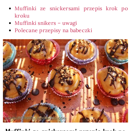
Muffinki ze snickersami przepis krok po
kroku
Muffinki snikers – uwagi
Polecane przepisy na babeczki