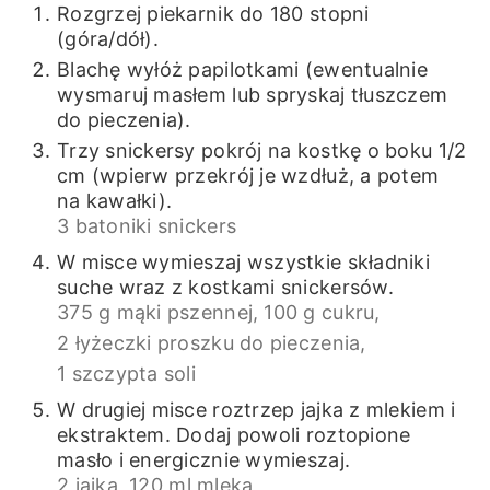
Rozgrzej piekarnik do 180 stopni
(góra/dół).
Blachę wyłóż papilotkami (ewentualnie
wysmaruj masłem lub spryskaj tłuszczem
do pieczenia).
Trzy snickersy pokrój na kostkę o boku 1/2
cm (wpierw przekrój je wzdłuż, a potem
na kawałki).
3 batoniki snickers
W misce wymieszaj wszystkie składniki
suche wraz z kostkami snickersów.
375 g mąki pszennej,
100 g cukru,
2 łyżeczki proszku do pieczenia,
1 szczypta soli
W drugiej misce roztrzep jajka z mlekiem i
ekstraktem. Dodaj powoli roztopione
masło i energicznie wymieszaj.
2 jajka,
120 ml mleka,