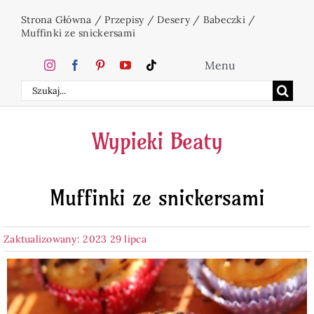
Przejdź
Strona Główna
/
Przepisy
/
Desery
/
Babeczki
/
do
Muffinki ze snickersami
zawartości
Menu
Szukaj
Home
Wypieki Beaty
Ciasta
Muffinki ze snickersami
Desery
Zaktualizowany: 2023 29 lipca
Święta
Napoje