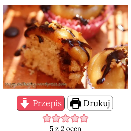
Przepis
Drukuj
5
z
2
ocen