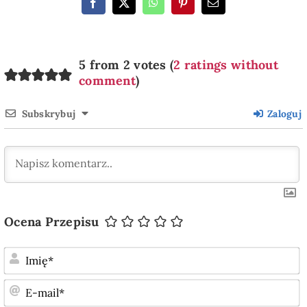
5 from 2 votes (
2 ratings without
comment
)
Subskrybuj
Zaloguj
Ocena Przepisu
I
E
m