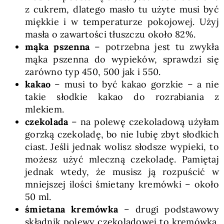
z cukrem, dlatego masło tu użyte musi być
miękkie i w temperaturze pokojowej. Użyj
masła o zawartości tłuszczu około 82%.
mąka pszenna
– potrzebna jest tu zwykła
mąka pszenna do wypieków, sprawdzi się
zarówno typ 450, 500 jak i 550.
kakao
– musi to być kakao gorzkie – a nie
takie słodkie kakao do rozrabiania z
mlekiem.
czekolada
– na polewę czekoladową użyłam
gorzką czekoladę, bo nie lubię zbyt słodkich
ciast. Jeśli jednak wolisz słodsze wypieki, to
możesz użyć mleczną czekoladę. Pamiętaj
jednak wtedy, że musisz ją rozpuścić w
mniejszej ilości śmietany kremówki – około
50 ml.
śmietana kremówka
– drugi podstawowy
składnik polewy czekoladowej to kremówka.