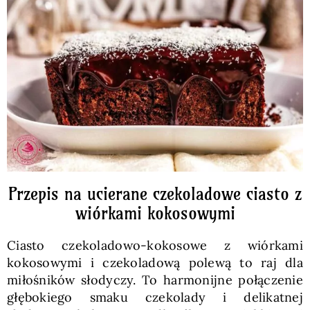
Pieczywo
Przetwory
Posiłki
Zdrowo i fit
Przepis na ucierane czekoladowe ciasto z
Kuchnie świata
wiórkami kokosowymi
Ciasto czekoladowo-kokosowe z wiórkami
SKLEP
kokosowymi i czekoladową polewą to raj dla
miłośników słodyczy. To harmonijne połączenie
Polski
głębokiego smaku czekolady i delikatnej