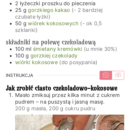
2
łyżeczki
proszku do pieczenia
25
g
gorzkiego kakao
(- 2 bardziej
czubate łyżki)
50
g
wiórek kokosowych
(- ok 0,5
szklanki)
składniki na polewę czekoladową
100
ml
śmietany kremówki
(u mnie 30%)
100
g
gorzkiej czekolady
wiórki kokosowe
(do posypania)
INSTRUKCJA
Jak zrobić ciasto czekoladowo-kokosowe
Masło zmiksuj przez kilka minut z cukrem
pudrem – na puszystą i jasną masę.
200 g masła,
200 g cukru pudru