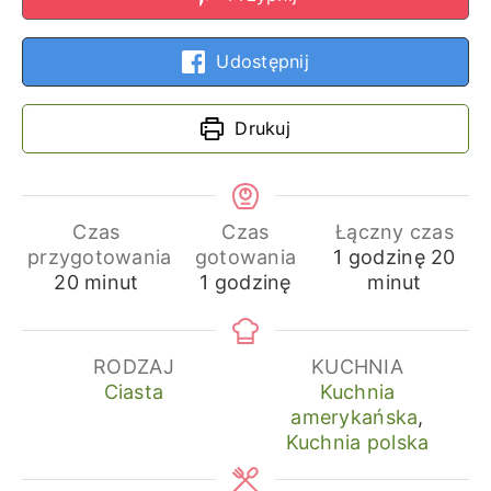
Udostępnij
Drukuj
Czas
Czas
Łączny czas
godzina
min
przygotowania
gotowania
1
godzinę
20
minuty
godzina
20
minut
1
godzinę
minut
RODZAJ
KUCHNIA
Ciasta
Kuchnia
amerykańska
,
Kuchnia polska