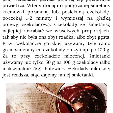
powietrza. Wtedy dodaj do podgrzanej śmietany
kremówki połamaną lub posiekaną czekoladę,
poczekaj 1-2 minuty i wymieszaj na gładką
polewę czekoladową. Czekoladę ze śmietanką
najlepiej rozrabiać we właściwych proporcjach,
tak aby nie była ona zbyt rzadka, albo zbyt gęsta.
Przy czekoladzie gorzkiej używamy tyle samo
gram śmietany co czekolady – czyli np. po 100 g.
Za to przy czekoladzie mlecznej, śmietanki
używamy już tylko 50 g na 100 g czekolady (albo
maksymalnie 75g). Polewa z czekolady mlecznej
jest rzadsza, stąd dajemy mniej śmietanki.