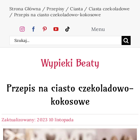
Przejdź
Strona Główna
/
Przepisy
/
Ciasta
/
Ciasta czekoladowe
do
/
Przepis na ciasto czekoladowo-kokosowe
zawartości
Menu
Szukaj
Home
Wypieki Beaty
Ciasta
Przepis na ciasto czekoladowo-
Desery
kokosowe
Święta
Zaktualizowany: 2023 10 listopada
Napoje