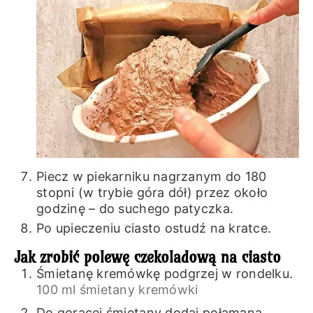
Piecz w piekarniku nagrzanym do 180
stopni (w trybie góra dół) przez około
godzinę – do suchego patyczka.
Po upieczeniu ciasto ostudź na kratce.
Jak zrobić polewę czekoladową na ciasto
Śmietanę kremówkę podgrzej w rondelku.
100 ml śmietany kremówki
Do gorącej śmietany dodaj połamaną