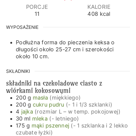
PORCJE
KALORIE
11
408
kcal
WYPOSAŻENIE
Podłużna forma do pieczenia keksa o
długości około 25-27 cm i szerokości
około 10 cm.
SKŁADNIKI
składniki na czekoladowe ciasto z
wiórkami kokosowymi
200
g
masła
(miękkiego)
200
g
cukru pudru
(- 1 i 1/3 szklanki)
4
jajka
(rozmiar L – w temp. pokojowej)
30
ml
mleka
(- letniego)
175
g
mąki pszennej
(- 1 szklanka i 2 lekko
czubate łyżki)