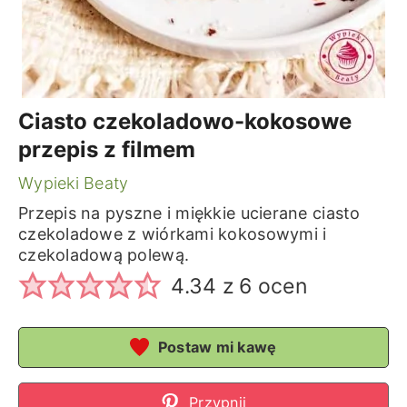
Ciasto czekoladowo-kokosowe
przepis z filmem
Wypieki Beaty
Przepis na pyszne i miękkie ucierane ciasto
czekoladowe z wiórkami kokosowymi i
czekoladową polewą.
4.34
z
6
ocen
Postaw mi kawę
Przypnij