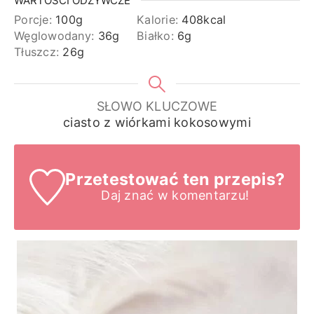
WARTOŚCI ODŻYWCZE
Porcje:
100
g
Kalorie:
408
kcal
Węglowodany:
36
g
Białko:
6
g
Tłuszcz:
26
g
SŁOWO KLUCZOWE
ciasto z wiórkami kokosowymi
Przetestować ten przepis?
Daj znać
w komentarzu!