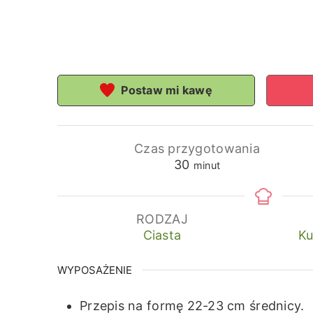
Postaw mi kawę
Czas przygotowania
minuty
30
minut
RODZAJ
Ciasta
Ku
WYPOSAŻENIE
Przepis na formę 22-23 cm średnicy.