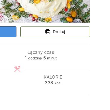
Drukuj
Łączny czas
godzina
minuty
1
5
godzinę
minut
KALORIE
338
kcal