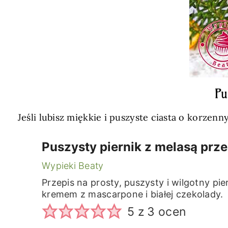
Pu
Jeśli lubisz miękkie i puszyste ciasta o korzen
Puszysty piernik z melasą prze
Wypieki Beaty
Przepis na prosty, puszysty i wilgotny p
kremem z mascarpone i białej czekolady.
5
z
3
ocen