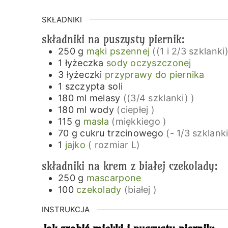
SKŁADNIKI
składniki na puszysty piernik:
250
g
mąki pszennej
((1 i 2/3 szklanki)
1
łyżeczka
sody oczyszczonej
3
łyżeczki
przyprawy do piernika
1
szczypta
soli
180
ml
melasy
((3/4 szklanki) )
180
ml
wody
(ciepłej )
115
g
masła
(miękkiego )
70
g
cukru trzcinowego
(- 1/3 szklank
1
jajko
( rozmiar L)
składniki na krem z białej czekolady:
250
g
mascarpone
100
czekolady
(białej )
INSTRUKCJA