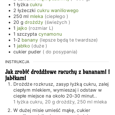
1
łyżka
cukru
2
łyżeczki
cukru waniliowego
250
ml
mleka
(ciepłego )
20
g
drożdży
(świeżych )
1
jajko
(rozmiar L)
1
szczypta
cynamonu
1-2
banany
(lepsze będą te twardsze)
1
jabłko
(duże )
cukier puder
( do posypania)
INSTRUKCJA
Jak zrobić drożdżowe racuchy z bananami i
jabłkami
Drożdże rozkrusz, zasyp łyżką cukru, zalej
ciepłym mlekiem, wymieszaj i odstaw w
ciepłe miejsce na około 20-30 minut..
1 łyżka cukru,
20 g drożdży,
250 ml mleka
W dużej misie umieść mąkę, cukier