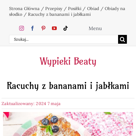
Przejdź
Strona Główna
/
Przepisy
/
Posiłki
/
Obiad
/
Obiady na
do
słodko
/
Racuchy z bananami i jabłkami
zawartości
Menu
Szukaj
Home
Wypieki Beaty
Ciasta
Racuchy z bananami i jabłkami
Desery
Zaktualizowany: 2024 7 maja
Święta
Napoje