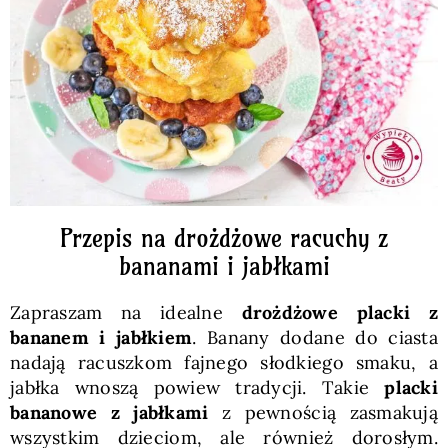
Pieczywo
Przetwory
Posiłki
Zdrowo i fit
Przepis na drożdżowe racuchy z
bananami i jabłkami
Kuchnie świata
Zapraszam na idealne
drożdżowe placki z
bananem i jabłkiem
. Banany dodane do ciasta
SKLEP
nadają racuszkom fajnego słodkiego smaku, a
jabłka wnoszą powiew tradycji. Takie
placki
bananowe z jabłkami
z pewnością zasmakują
Polski
wszystkim dzieciom, ale również dorosłym.