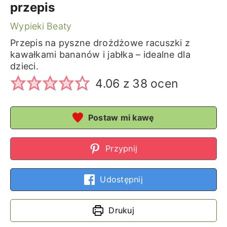
przepis
Wypieki Beaty
Przepis na pyszne drożdżowe racuszki z
kawałkami bananów i jabłka – idealne dla
dzieci.
4.06
z
38
ocen
Postaw mi kawę
Przypnij
Udostępnij
Drukuj