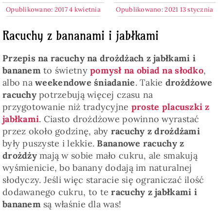
Opublikowano: 2017 4 kwietnia
Opublikowano: 2021 13 stycznia
Racuchy z bananami i jabłkami
Przepis na racuchy na drożdżach z jabłkami i
bananem
to świetny
pomysł na obiad na słodko
,
albo na
weekendowe śniadanie
. Takie
drożdżowe
racuchy
potrzebują więcej czasu na
przygotowanie niż tradycyjne
proste placuszki z
jabłkami
. Ciasto drożdżowe powinno wyrastać
przez około godzinę, aby
racuchy z drożdżami
były puszyste i lekkie.
Bananowe racuchy z
drożdży
mają w sobie mało cukru, ale smakują
wyśmienicie, bo banany dodają im naturalnej
słodyczy. Jeśli więc staracie się ograniczać ilość
dodawanego cukru, to te
racuchy z jabłkami i
bananem
są właśnie dla was!