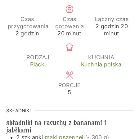
Czas
Czas
Łączny czas
godziny
min
przygotowania
gotowania
2
godzin
20
godziny
minuty
2
godzin
20
minut
minut
RODZAJ
KUCHNIA
Placki
Kuchnia polska
PORCJE
5
SKŁADNIKI
składniki na racuchy z bananami i
jabłkami
2
szklanki
mąki pszennej
(- 300 g)