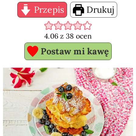
Przepis
Drukuj
4.06
z
38
ocen
Postaw mi kawę