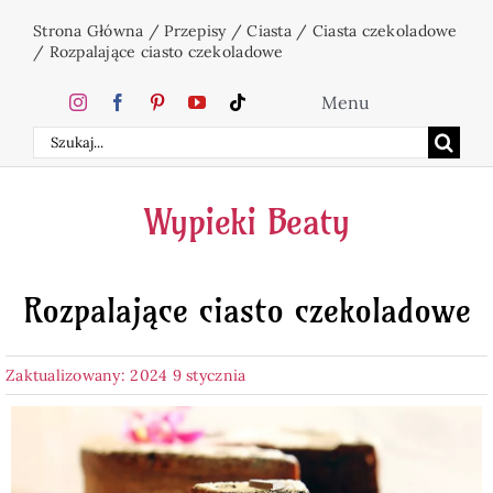
Przejdź
Strona Główna
/
Przepisy
/
Ciasta
/
Ciasta czekoladowe
do
/
Rozpalające ciasto czekoladowe
zawartości
Menu
Szukaj
Home
Wypieki Beaty
Ciasta
Rozpalające ciasto czekoladowe
Desery
Zaktualizowany: 2024 9 stycznia
Święta
Napoje