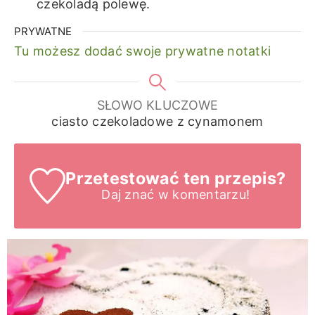
czekoladą polewę.
PRYWATNE
Tu możesz dodać swoje prywatne notatki
SŁOWO KLUCZOWE
ciasto czekoladowe z cynamonem
Przetestować ten przepis?
Daj znać
w komentarzu!