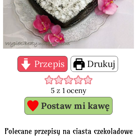
Przepis
Drukuj
5
z 1 oceny
Postaw mi kawę
Polecane przepisy na ciasta czekoladowe