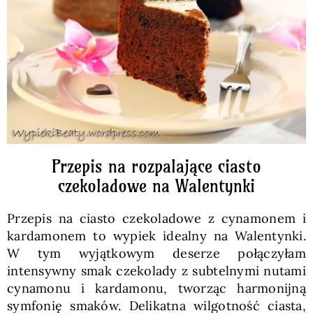
Pieczywo
Przetwory
Posiłki
Zdrowo i fit
Przepis na rozpalające ciasto
czekoladowe na Walentynki
Kuchnie świata
Przepis na ciasto czekoladowe z cynamonem i
kardamonem to wypiek idealny na Walentynki.
SKLEP
W tym wyjątkowym deserze połączyłam
intensywny smak czekolady z subtelnymi nutami
cynamonu i kardamonu, tworząc harmonijną
Polski
symfonię smaków. Delikatna wilgotność ciasta,