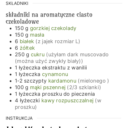
SKŁADNIKI
składniki na aromatyczne ciasto
czekoladowe
150
g
gorzkiej czekolady
150
g
masła
6
białek
(z jajek rozmiar L)
6
żółtek
250
g
cukru
(użyłam dark muscovado
(można użyć zwykły biały))
1
łyżeczka
ekstraktu z wanilii
1
łyżeczka
cynamonu
1-2
szczypty
kardamonu
(mielonego )
100
g
mąki pszennej
(2/3 szklanki)
1
łyżeczka
proszku do pieczenia
4
łyżeczki
kawy rozpuszczalnej
(w
proszku)
INSTRUKCJA