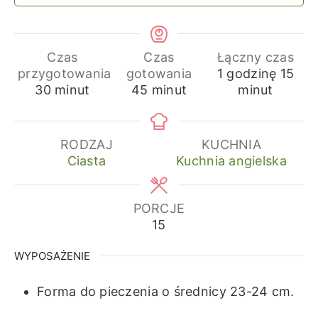
Czas
Czas
Łączny czas
godzina
min
przygotowania
gotowania
1
godzinę
15
minuty
minuty
30
minut
45
minut
minut
RODZAJ
KUCHNIA
Ciasta
Kuchnia angielska
PORCJE
15
WYPOSAŻENIE
Forma do pieczenia o średnicy 23-24 cm.