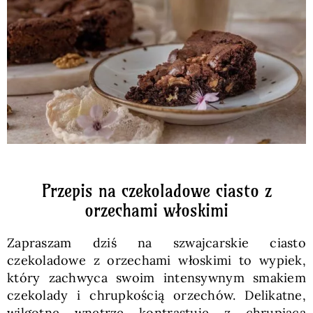
Pieczywo
Przetwory
Posiłki
Zdrowo i fit
Przepis na czekoladowe ciasto z
Kuchnie świata
orzechami włoskimi
Zapraszam dziś na szwajcarskie ciasto
SKLEP
czekoladowe z orzechami włoskimi to wypiek,
który zachwyca swoim intensywnym smakiem
czekolady i chrupkością orzechów. Delikatne,
Polski
wilgotne wnętrze kontrastuje z chrupiącą