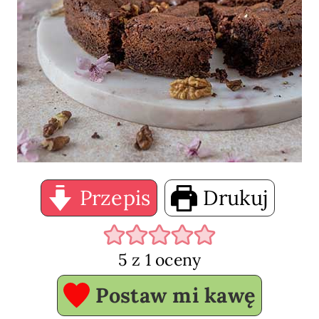
Przepis
Drukuj
5
z 1 oceny
Postaw mi kawę