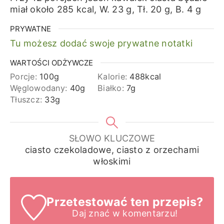
miał około 285 kcal, W. 23 g, Tł. 20 g, B. 4 g
PRYWATNE
Tu możesz dodać swoje prywatne notatki
WARTOŚCI ODŻYWCZE
Porcje:
100
g
Kalorie:
488
kcal
Węglowodany:
40
g
Białko:
7
g
Tłuszcz:
33
g
SŁOWO KLUCZOWE
ciasto czekoladowe, ciasto z orzechami
włoskimi
Przetestować ten przepis?
Daj znać
w komentarzu!