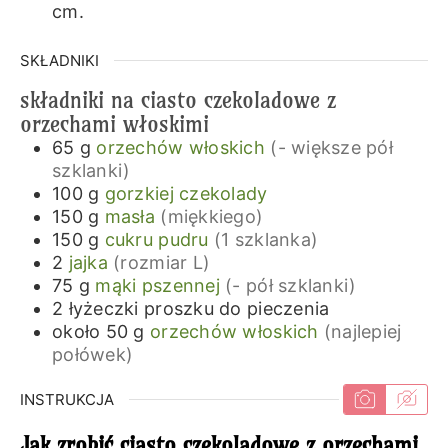
cm.
SKŁADNIKI
składniki na ciasto czekoladowe z
orzechami włoskimi
65
g
orzechów włoskich
(- większe pół
szklanki)
100
g
gorzkiej czekolady
150
g
masła
(miękkiego)
150
g
cukru pudru
(1 szklanka)
2
jajka
(rozmiar L)
75
g
mąki pszennej
(- pół szklanki)
2
łyżeczki
proszku do pieczenia
około 50
g
orzechów włoskich
(najlepiej
połówek)
INSTRUKCJA
Jak zrobić ciasto czekoladowe z orzechami