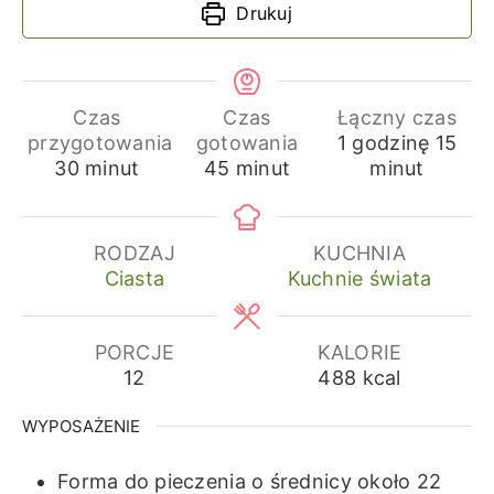
Drukuj
Czas
Czas
Łączny czas
godzina
min
przygotowania
gotowania
1
godzinę
15
minuty
minuty
30
minut
45
minut
minut
RODZAJ
KUCHNIA
Ciasta
Kuchnie świata
PORCJE
KALORIE
12
488
kcal
WYPOSAŻENIE
Forma do pieczenia o średnicy około 22