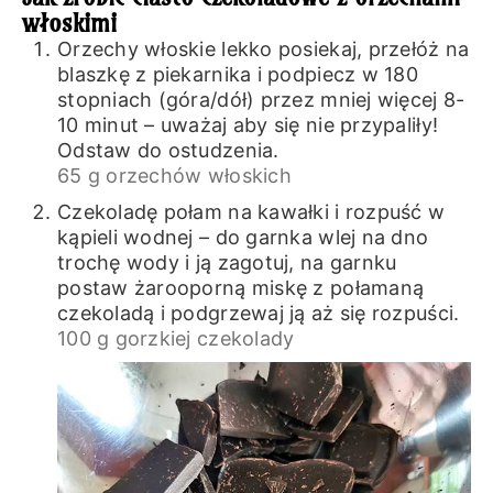
włoskimi
Orzechy włoskie lekko posiekaj, przełóż na
blaszkę z piekarnika i podpiecz w 180
stopniach (góra/dół) przez mniej więcej 8-
10 minut – uważaj aby się nie przypaliły!
Odstaw do ostudzenia.
65 g orzechów włoskich
Czekoladę połam na kawałki i rozpuść w
kąpieli wodnej – do garnka wlej na dno
trochę wody i ją zagotuj, na garnku
postaw żarooporną miskę z połamaną
czekoladą i podgrzewaj ją aż się rozpuści.
100 g gorzkiej czekolady