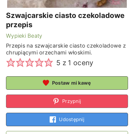
Szwajcarskie ciasto czekoladowe
przepis
Wypieki Beaty
Przepis na szwajcarskie ciasto czekoladowe z
chrupiącymi orzechami włoskimi.
5
z 1 oceny
Postaw mi kawę
Przypnij
Udostępnij