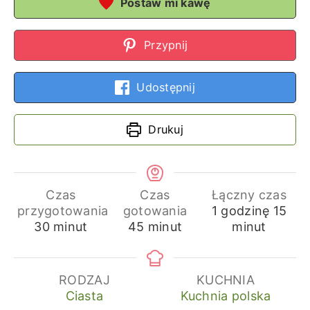
Postaw mi kawę
Przypnij
Udostępnij
Drukuj
Czas
Czas
Łączny czas
godzina
min
przygotowania
gotowania
1
godzinę
15
minuty
minuty
30
minut
45
minut
minut
RODZAJ
KUCHNIA
Ciasta
Kuchnia polska