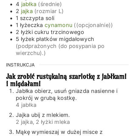
4
jabłka
(średnie)
2
jajka
(rozmiar L)
1
szczypta
soli
1
łyżeczka
cynamonu
((opcjonalnie))
2
łyżki
cukru trzcinowego
5
łyżek
płatków migdałowych
(podprażonych (do posypania po
wierzchu).)
INSTRUKCJA
Jak zrobić rustykalną szarlotkę z jabłkami
i migdałami
Jabłka obierz, usuń gniazda nasienne i
pokrój w grubą kostkę.
4 jabłka
Jajka ubij z mlekiem.
2 jajka,
2 łyżki mleka
Mąkę wymieszaj w dużej misce z