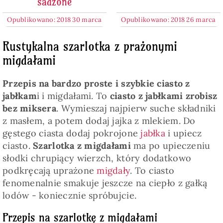
sadzone
Opublikowano: 2018 30 marca
Opublikowano: 2018 26 marca
Rustykalna szarlotka z prażonymi
migdałami
Przepis na bardzo proste i szybkie ciasto z
jabłkam
i i migdałami. To
ciasto z jabłkami zrobisz
bez miksera
. Wymieszaj najpierw suche składniki
z masłem, a potem dodaj jajka z mlekiem. Do
gęstego ciasta dodaj pokrojone
jabłka
i upiecz
ciasto.
Szarlotka z migdałami
ma po upieczeniu
słodki chrupiący wierzch, który dodatkowo
podkręcają uprażone
migdały
. To ciasto
fenomenalnie smakuje jeszcze na ciepło z gałką
lodów - koniecznie spróbujcie.
Przepis na szarlotkę z migdałami