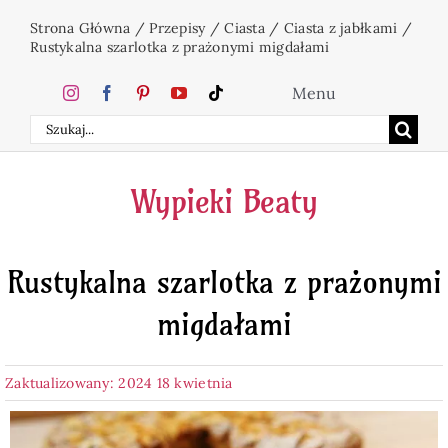
Przejdź
Strona Główna
/
Przepisy
/
Ciasta
/
Ciasta z jabłkami
/
do
Rustykalna szarlotka z prażonymi migdałami
zawartości
Menu
Szukaj
Home
Wypieki Beaty
Ciasta
Rustykalna szarlotka z prażonymi
Desery
migdałami
Święta
Zaktualizowany: 2024 18 kwietnia
Napoje