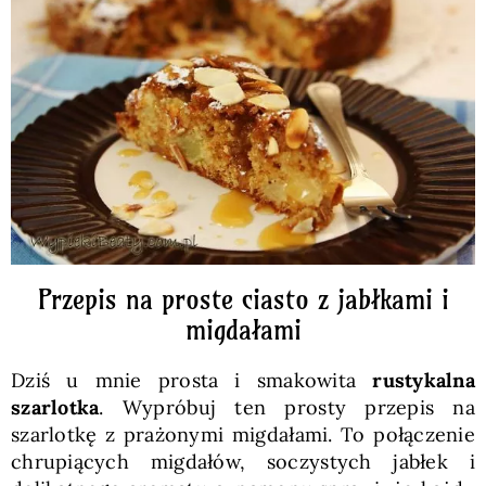
Pieczywo
Przetwory
Posiłki
Zdrowo i fit
Przepis na proste ciasto z jabłkami i
Kuchnie świata
migdałami
Dziś u mnie prosta i smakowita
rustykalna
SKLEP
szarlotka
. Wypróbuj ten prosty przepis na
szarlotkę z prażonymi migdałami. To połączenie
chrupiących migdałów, soczystych jabłek i
Polski