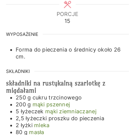
PORCJE
15
WYPOSAŻENIE
Forma do pieczenia o średnicy około 26
cm.
SKŁADNIKI
składniki na rustykalną szarlotkę z
migdałami
250
g
cukru trzcinowego
200
g
mąki pszennej
5
łyżeczek
mąki ziemniaczanej
2,5
łyżeczki
proszku do pieczenia
2
łyżki
mleka
80
g
masła