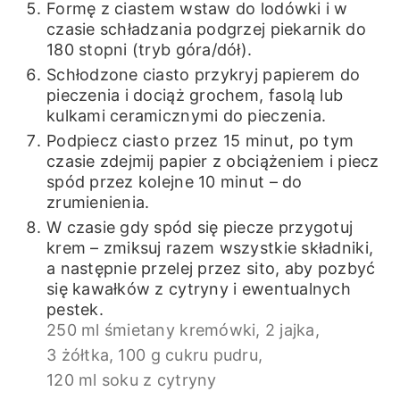
Formę z ciastem wstaw do lodówki i w
czasie schładzania podgrzej piekarnik do
180 stopni (tryb góra/dół).
Schłodzone ciasto przykryj papierem do
pieczenia i dociąż grochem, fasolą lub
kulkami ceramicznymi do pieczenia.
Podpiecz ciasto przez 15 minut, po tym
czasie zdejmij papier z obciążeniem i piecz
spód przez kolejne 10 minut – do
zrumienienia.
W czasie gdy spód się piecze przygotuj
krem – zmiksuj razem wszystkie składniki,
a następnie przelej przez sito, aby pozbyć
się kawałków z cytryny i ewentualnych
pestek.
250 ml śmietany kremówki,
2 jajka,
3 żółtka,
100 g cukru pudru,
120 ml soku z cytryny