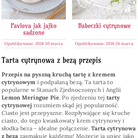
Pavlova jak jajko
Babeczki cytrynowe
sadzone
Opublikowano: 2018 30 marca
Opublikowano: 2018 26 marca
Tarta cytrynowa z bezą przepis
Przepis na pyszną kruchą tartę z kremem
cytrynowym
i podpalaną bezą. Ta tarta to
popularne w Stanach Zjednoczonych i Anglii
Lemon Meringue Pie
. Po zjedzeniu tej
tarty
cytrynowej
rozumiem skąd jej popularność.
Ciasto jest przepyszne. Rozpływające się kruche
ciasto, do tego kwaskowaty krem cytrynowy i
słodka beza - idealne połączenie.
Tarta cytrynowa
z bezą
zasmakuje każdemu! Możecie ją upiec jako