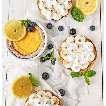
Pieczywo
Przetwory
Posiłki
Zdrowo i fit
Kuchnie świata
SKLEP
Polski