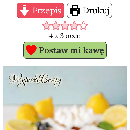
Przepis
Drukuj
4
z
3
ocen
Postaw mi kawę