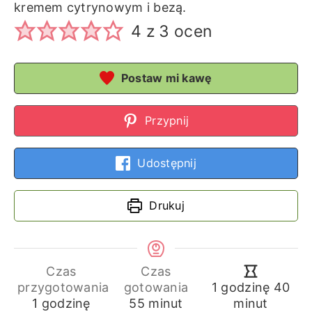
kremem cytrynowym i bezą.
4
z
3
ocen
Postaw mi kawę
Przypnij
Udostępnij
Drukuj
Czas
Czas
godzina
min
przygotowania
gotowania
1
godzinę
40
godzina
minuty
1
godzinę
55
minut
minut