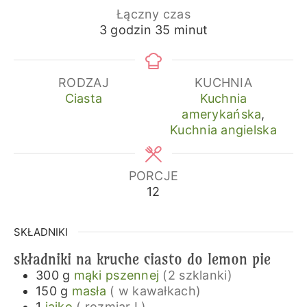
Łączny czas
godziny
minuty
3
godzin
35
minut
RODZAJ
KUCHNIA
Ciasta
Kuchnia
amerykańska
,
Kuchnia angielska
PORCJE
12
SKŁADNIKI
składniki na kruche ciasto do lemon pie
300
g
mąki pszennej
(2 szklanki)
150
g
masła
( w kawałkach)
1
jajko
( rozmiar L)