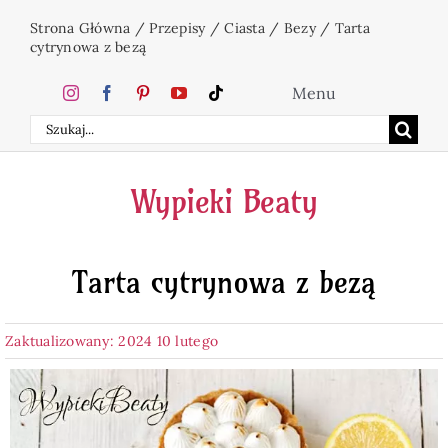
Przejdź
Strona Główna
/
Przepisy
/
Ciasta
/
Bezy
/
Tarta
do
cytrynowa z bezą
zawartości
Menu
Szukaj
Home
Wypieki Beaty
Ciasta
Tarta cytrynowa z bezą
Desery
Zaktualizowany: 2024 10 lutego
Święta
Napoje