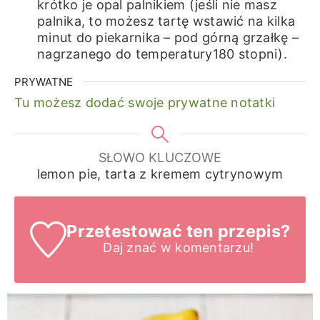
krótko je opal palnikiem (jeśli nie masz
palnika, to możesz tartę wstawić na kilka
minut do piekarnika – pod górną grzałkę –
nagrzanego do temperatury180 stopni).
PRYWATNE
Tu możesz dodać swoje prywatne notatki
SŁOWO KLUCZOWE
lemon pie, tarta z kremem cytrynowym
Przetestować ten przepis?
Daj znać
w komentarzu!