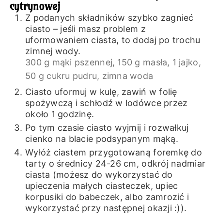
cytrynowej
Z podanych składników szybko zagnieć
ciasto – jeśli masz problem z
uformowaniem ciasta, to dodaj po trochu
zimnej wody.
300 g mąki pszennej,
150 g masła,
1 jajko,
50 g cukru pudru,
zimna woda
Ciasto uformuj w kulę, zawiń w folię
spożywczą i schłodź w lodówce przez
około 1 godzinę.
Po tym czasie ciasto wyjmij i rozwałkuj
cienko na blacie podsypanym mąką.
Wyłóż ciastem przygotowaną foremkę do
tarty o średnicy 24-26 cm, odkrój nadmiar
ciasta (możesz do wykorzystać do
upieczenia małych ciasteczek, upiec
korpusiki do babeczek, albo zamrozić i
wykorzystać przy następnej okazji :)).