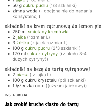
50
g
cukru pudru
(1/3 szklanki)
zimna woda
(- opcjonalnie do nadania
konsystencji)
składniki na krem cytrynowy do lemon pie
250
ml
śmietany kremówki
2
jajka
(rozmiar L)
3
żółtka
(z jajek rozmiar L)
100
g
cukru pudru
(2/3 szklanki )
120
ml
soku z cytryny
((z około 3-4
dużych cytryny))
składniki na bezę do tarty cytrynowej
2
białka
( z jajka L)
100
g
cukru kryształu
(pół szklanki)
1
łyżeczka
octu
((użyłam jabłkowy))
INSTRUKCJA
Jak zrobić kruche ciasto do tarty