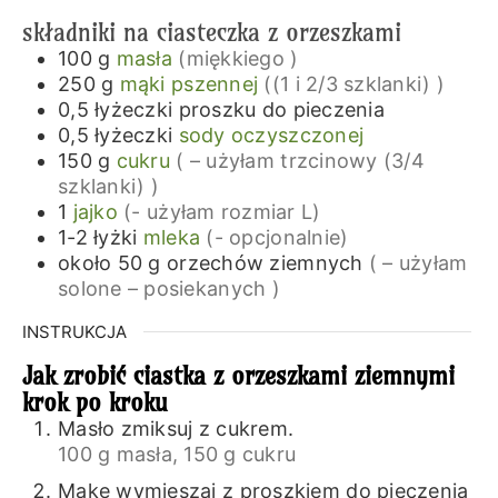
składniki na ciasteczka z orzeszkami
100
g
masła
(miękkiego )
250
g
mąki pszennej
((1 i 2/3 szklanki) )
0,5
łyżeczki
proszku do pieczenia
0,5
łyżeczki
sody oczyszczonej
150
g
cukru
( – użyłam trzcinowy (3/4
szklanki) )
1
jajko
(- użyłam rozmiar L)
1-2
łyżki
mleka
(- opcjonalnie)
około 50
g
orzechów ziemnych
( – użyłam
solone – posiekanych )
INSTRUKCJA
Jak zrobić ciastka z orzeszkami ziemnymi
krok po kroku
Masło zmiksuj z cukrem.
100 g masła,
150 g cukru
Mąkę wymieszaj z proszkiem do pieczenia