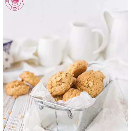
Pieczywo
Przetwory
Posiłki
Zdrowo i fit
Kuchnie świata
SKLEP
Polski