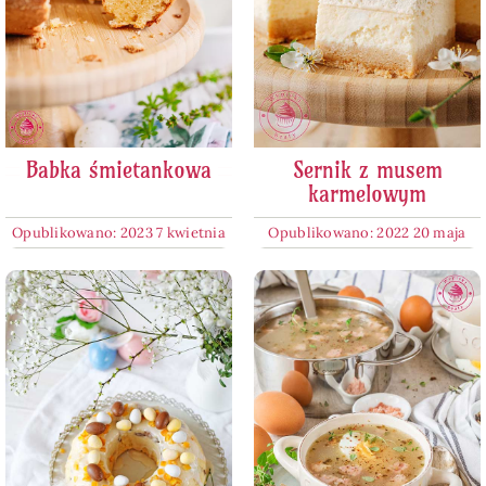
Babka śmietankowa
Sernik z musem
karmelowym
Opublikowano: 2023 7 kwietnia
Opublikowano: 2022 20 maja