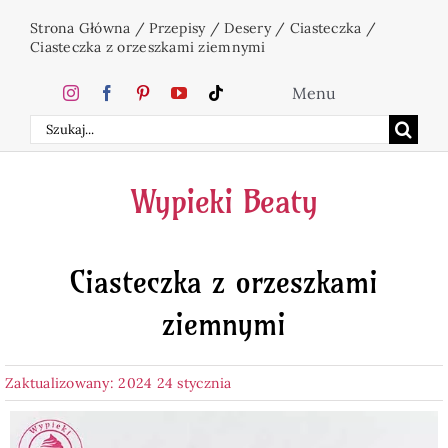
Przejdź
Strona Główna
/
Przepisy
/
Desery
/
Ciasteczka
/
do
Ciasteczka z orzeszkami ziemnymi
zawartości
Menu
Szukaj
Home
Wypieki Beaty
Ciasta
Ciasteczka z orzeszkami
Desery
ziemnymi
Święta
Zaktualizowany: 2024 24 stycznia
Napoje