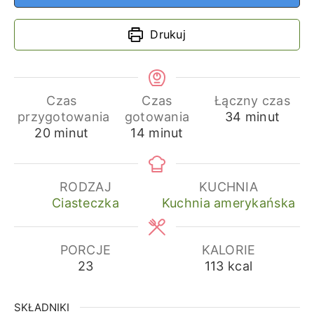
Drukuj
Czas
Czas
Łączny czas
minuty
przygotowania
gotowania
34
minut
minuty
minuty
20
minut
14
minut
RODZAJ
KUCHNIA
Ciasteczka
Kuchnia amerykańska
PORCJE
KALORIE
23
113
kcal
SKŁADNIKI