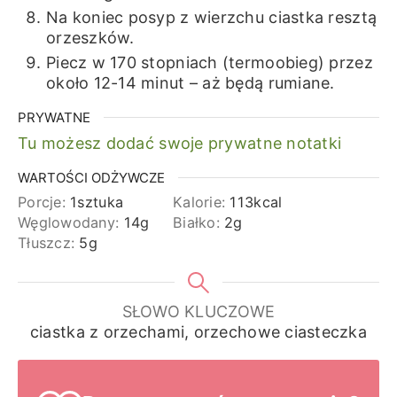
Na koniec posyp z wierzchu ciastka resztą
orzeszków.
Piecz w 170 stopniach (termoobieg) przez
około 12-14 minut – aż będą rumiane.
PRYWATNE
Tu możesz dodać swoje prywatne notatki
WARTOŚCI ODŻYWCZE
Porcje:
1
sztuka
Kalorie:
113
kcal
Węglowodany:
14
g
Białko:
2
g
Tłuszcz:
5
g
SŁOWO KLUCZOWE
ciastka z orzechami, orzechowe ciasteczka