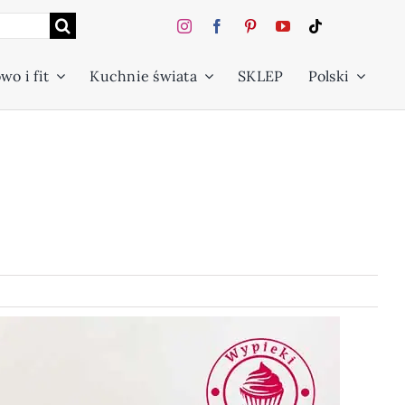
wo i fit
Kuchnie świata
SKLEP
Polski