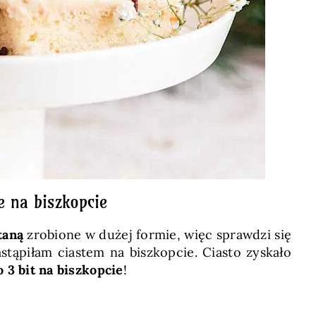
e na biszkopcie
etaną
zrobione w dużej formie, więc sprawdzi się
astąpiłam ciastem na biszkopcie. Ciasto zyskało
o 3 bit na biszkopcie
!