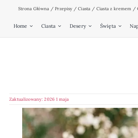
Przejdź
Strona Główna
/
Przepisy
/
Ciasta
/
Ciasta z kremem
/
do
zawartości
Home
Ciasta
Desery
Święta
Na
Zaktualizowany: 2026 1 maja