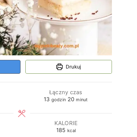
Drukuj
Łączny czas
godziny
minuty
13
20
godzin
minut
KALORIE
185
kcal