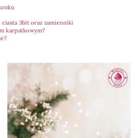
 kroku
ciasta 3bit oraz zamienniki
mem karpatkowym?
ie?