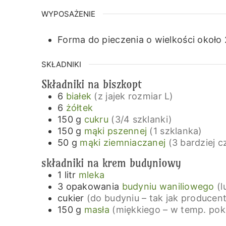
WYPOSAŻENIE
Forma do pieczenia o wielkości około
SKŁADNIKI
Składniki na biszkopt
6
białek
(z jajek rozmiar L)
6
żółtek
150
g
cukru
(3/4 szklanki)
150
g
mąki pszennej
(1 szklanka)
50
g
mąki ziemniaczanej
(3 bardziej c
składniki na krem budyniowy
1
litr
mleka
3
opakowania
budyniu waniliowego
(l
cukier
(do budyniu – tak jak produce
150
g
masła
(miękkiego – w temp. pok