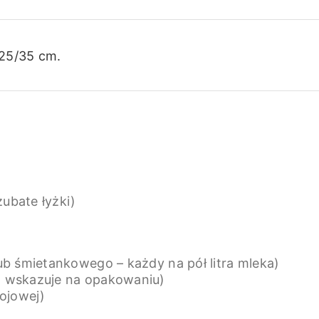
 25/35 cm.
zubate łyżki)
ub śmietankowego – każdy na pół litra mleka)
nt wskazuje na opakowaniu)
ojowej)