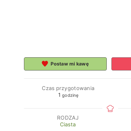
Postaw mi kawę
Czas przygotowania
godzina
1
godzinę
RODZAJ
Ciasta