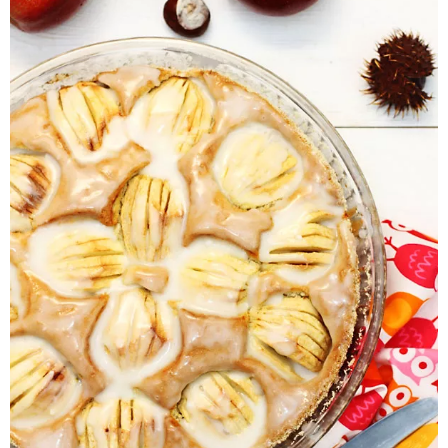
Pieczywo
Przetwory
Posiłki
Zdrowo i fit
Kuchnie świata
SKLEP
Polski