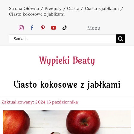
Przejdź
Strona Główna
/
Przepisy
/
Ciasta
/
Ciasta z jabłkami
/
do
Ciasto kokosowe z jabłkami
zawartości
Menu
Szukaj
Home
Wypieki Beaty
Ciasta
Ciasto kokosowe z jabłkami
Desery
Zaktualizowany: 2024 16 października
Święta
Napoje