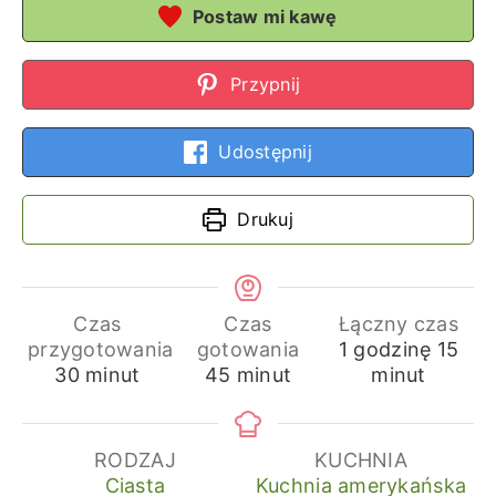
Postaw mi kawę
Przypnij
Udostępnij
Drukuj
Czas
Czas
Łączny czas
godzina
min
przygotowania
gotowania
1
godzinę
15
minuty
minuty
30
minut
45
minut
minut
RODZAJ
KUCHNIA
Ciasta
Kuchnia amerykańska