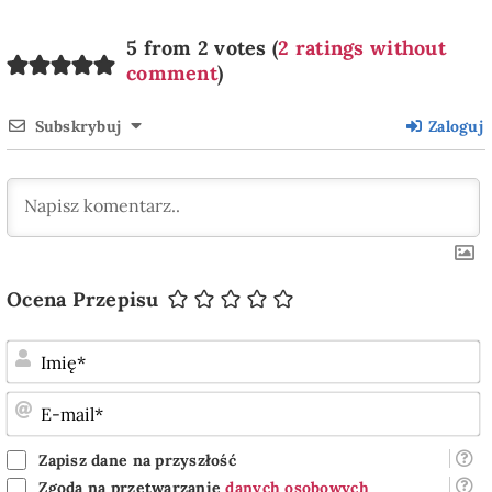
5 from 2 votes (
2 ratings without
comment
)
Subskrybuj
Zaloguj
Ocena Przepisu
I
E
m
Zapisz dane na przyszłość
Zgoda na przetwarzanie
danych osobowych