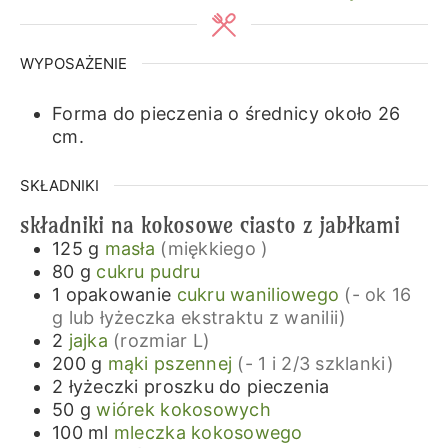
WYPOSAŻENIE
Forma do pieczenia o średnicy około 26
cm.
SKŁADNIKI
składniki na kokosowe ciasto z jabłkami
125
g
masła
(miękkiego )
80
g
cukru pudru
1
opakowanie
cukru waniliowego
(- ok 16
g lub łyżeczka ekstraktu z wanilii)
2
jajka
(rozmiar L)
200
g
mąki pszennej
(- 1 i 2/3 szklanki)
2
łyżeczki
proszku do pieczenia
50
g
wiórek kokosowych
100
ml
mleczka kokosowego