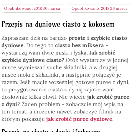
Opublikowano: 2018 30 marca
Opublikowano: 2018 26 marca
Przepis na dyniowe ciasto z kokosem
Zapraszam dziś na bardzo
proste i szybkie ciasto
dyniowe
. Do tego to
ciasto bez miksera
-
wystarczą wam dwie miski i łyżka.
Jak zrobić
szybkie dyniowe ciasto?
Otóż wystarczy w jednej
misce wymieszać suche składniki, a w drugiej
misce mokre składniki, a następnie połączyć je
razem. Jeśli macie wcześniej gotowe puree z dyni,
to przygotowanie ciasta z dynią zajmie wam
dosłownie kilka chwil. Nie wiecie
jak zrobić puree
z dyni
? Żaden problem - zobaczcie mój wpis na
ten temat, a możecie nawet zobaczyć filmik na
którym pokazuję
jak zrobić puree dyniowe
.