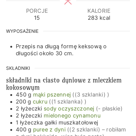
PORCJE
KALORIE
15
283
kcal
WYPOSAŻENIE
Przepis na długą formę keksową o
długości około 30 cm.
SKŁADNIKI
składniki na ciasto dyniowe z mleczkiem
kokosowym
450
g
mąki pszennej
((3 szklanki) )
200
g
cukru
((1 szklanka) )
2
łyżeczki
sody oczyszczonej
(- płaskie)
2
łyżeczki
mielonego cynamonu
1
łyżeczka
gałki muszkatołowej
400
g
puree z dyni
((2 szklanki) – robiłam