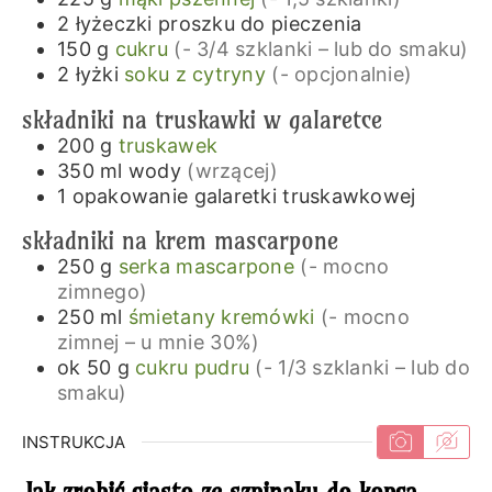
2
łyżeczki
proszku do pieczenia
150
g
cukru
(- 3/4 szklanki – lub do smaku)
2
łyżki
soku z cytryny
(- opcjonalnie)
składniki na truskawki w galaretce
200
g
truskawek
350
ml
wody
(wrzącej)
1
opakowanie
galaretki truskawkowej
składniki na krem mascarpone
250
g
serka mascarpone
(- mocno
zimnego)
250
ml
śmietany kremówki
(- mocno
zimnej – u mnie 30%)
ok 50
g
cukru pudru
(- 1/3 szklanki – lub do
smaku)
INSTRUKCJA
Jak zrobić ciasto ze szpinaku do kopca