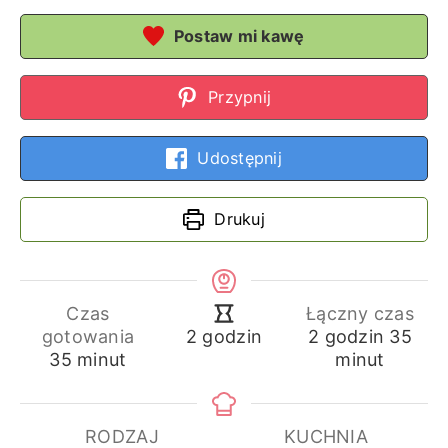
Postaw mi kawę
Przypnij
Udostępnij
Drukuj
Czas
Łączny czas
godziny
min
godziny
gotowania
2
godzin
35
2
godzin
minuty
35
minut
minut
RODZAJ
KUCHNIA