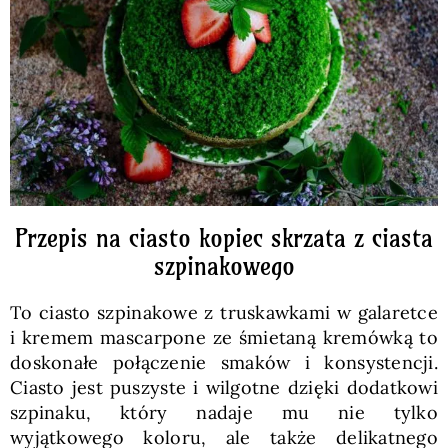
Pieczywo
Przetwory
Posiłki
Zdrowo i fit
Przepis na ciasto kopiec skrzata z ciasta
szpinakowego
Kuchnie świata
To ciasto szpinakowe z truskawkami w galaretce
i kremem mascarpone ze śmietaną kremówką to
SKLEP
doskonałe połączenie smaków i konsystencji.
Ciasto jest puszyste i wilgotne dzięki dodatkowi
szpinaku, który nadaje mu nie tylko
Polski
wyjątkowego koloru, ale także delikatnego