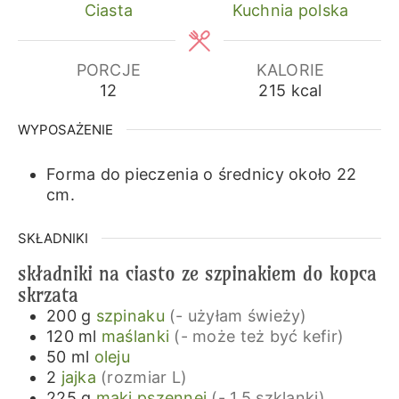
Ciasta
Kuchnia polska
PORCJE
KALORIE
12
215
kcal
WYPOSAŻENIE
Forma do pieczenia o średnicy około 22
cm.
SKŁADNIKI
składniki na ciasto ze szpinakiem do kopca
skrzata
200
g
szpinaku
(- użyłam świeży)
120
ml
maślanki
(- może też być kefir)
50
ml
oleju
2
jajka
(rozmiar L)
225
g
mąki pszennej
(- 1,5 szklanki)