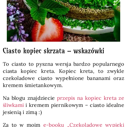
Ciasto kopiec skrzata – wskazówki
To ciasto to pyszna wersja bardzo popularnego
ciasta kopiec kreta. Kopiec kreta, to zwykle
czekoladowe ciasto wypełnione bananami oraz
kremem śmietankowym.
Na blogu znajdziecie
przepis na kopiec kreta ze
śliwkami
i kremem piernikowym – ciasto idealne
jesienią i zimą :)
Za to w moim
e-booku „Czekoladowe wypieki