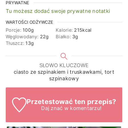
PRYWATNE
Tu możesz dodać swoje prywatne notatki
WARTOŚCI ODŻYWCZE
Porcje:
100
g
Kalorie:
215
kcal
Węglowodany:
22
g
Białko:
3
g
Tłuszcz:
13
g
SŁOWO KLUCZOWE
ciasto ze szpinakiem i truskawkami, tort
szpinakowy
Przetestować ten przepis?
Daj znać
w komentarzu!