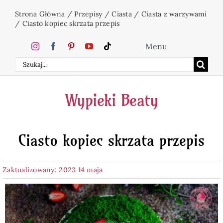
Przejdź
Strona Główna
/
Przepisy
/
Ciasta
/
Ciasta z warzywami
do
/
Ciasto kopiec skrzata przepis
zawartości
Menu
Szukaj
Home
Wypieki Beaty
Ciasta
Ciasto kopiec skrzata przepis
Desery
Zaktualizowany: 2023 14 maja
Święta
Napoje