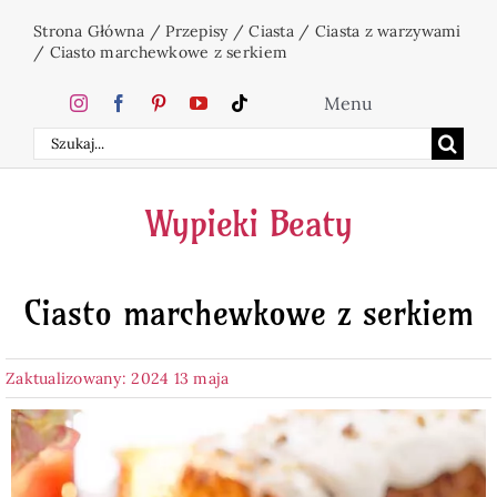
Przejdź
Strona Główna
/
Przepisy
/
Ciasta
/
Ciasta z warzywami
do
/
Ciasto marchewkowe z serkiem
zawartości
Menu
Szukaj
Home
Wypieki Beaty
Ciasta
Ciasto marchewkowe z serkiem
Desery
Zaktualizowany: 2024 13 maja
Święta
Napoje