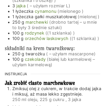
(szklanka i troszkę) )
3
jajka
( – użyłam rozmiar L)
1
łyżeczka
cynamonu
(mielonego )
1
łyżeczka
gałki muszkatołowej
(mielonej )
250
g
marchewki
(drobno tartej – u mnie
to były 3 średnie sztuki)
100
g
rodzynek
((1 szklanka) )
100
g
orzechów laskowych
((1 szklanka) )
składniki na krem twarożkowy:
250
g
twarożku
( – użyłam mascarpone)
100
g
czekolady
(białej lub karmelowej –
użyłam karmelową)
INSTRUKCJA
Jak zrobić ciasto marchewkowe
Zmiksuj olej z cukrem, w trakcie dodaj jajka
i miksuj, aż masa lekko zgęstnieje.
250 ml oleju,
225 g cukru ,
3 jajka