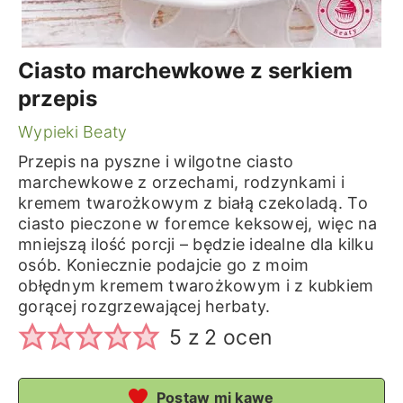
Ciasto marchewkowe z serkiem
przepis
Wypieki Beaty
Przepis na pyszne i wilgotne ciasto
marchewkowe z orzechami, rodzynkami i
kremem twarożkowym z białą czekoladą. To
ciasto pieczone w foremce keksowej, więc na
mniejszą ilość porcji – będzie idealne dla kilku
osób. Koniecznie podajcie go z moim
obłędnym kremem twarożkowym i z kubkiem
gorącej rozgrzewającej herbaty.
5
z
2
ocen
Postaw mi kawę