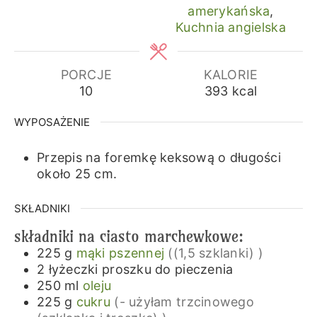
amerykańska
,
Kuchnia angielska
PORCJE
KALORIE
10
393
kcal
WYPOSAŻENIE
Przepis na foremkę keksową o długości
około 25 cm.
SKŁADNIKI
składniki na ciasto marchewkowe:
225
g
mąki pszennej
((1,5 szklanki) )
2
łyżeczki
proszku do pieczenia
250
ml
oleju
225
g
cukru
(- użyłam trzcinowego