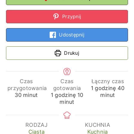
Przypnij
Udostępnij
Drukuj
Czas
Czas
Łączny czas
godzina
min
przygotowania
gotowania
1
godzinę
40
minuty
godzina
minuty
30
minut
1
godzinę
10
minut
minut
RODZAJ
KUCHNIA
Ciasta
Kuchnia