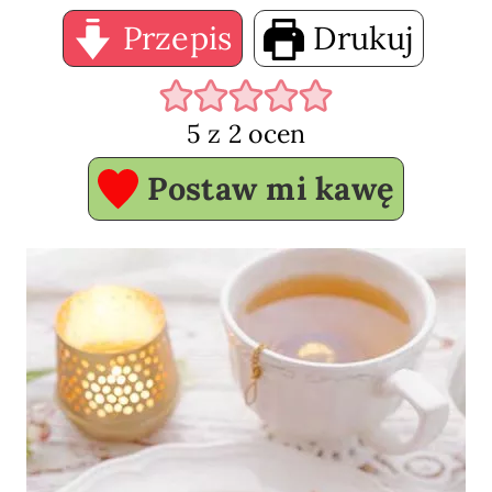
Przepis
Drukuj
5
z
2
ocen
Postaw mi kawę