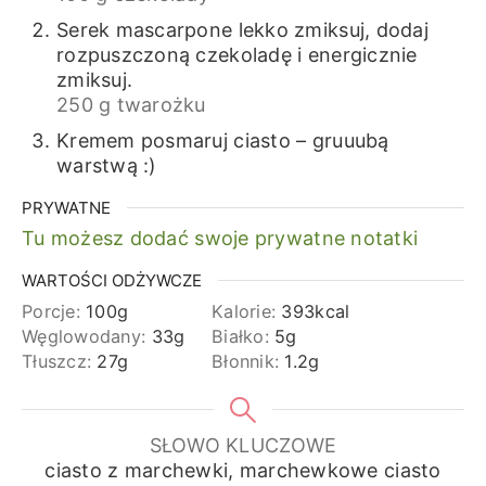
Serek mascarpone lekko zmiksuj, dodaj
rozpuszczoną czekoladę i energicznie
zmiksuj.
250 g twarożku
Kremem posmaruj ciasto – gruuubą
warstwą :)
PRYWATNE
Tu możesz dodać swoje prywatne notatki
WARTOŚCI ODŻYWCZE
Porcje:
100
g
Kalorie:
393
kcal
Węglowodany:
33
g
Białko:
5
g
Tłuszcz:
27
g
Błonnik:
1.2
g
SŁOWO KLUCZOWE
ciasto z marchewki, marchewkowe ciasto