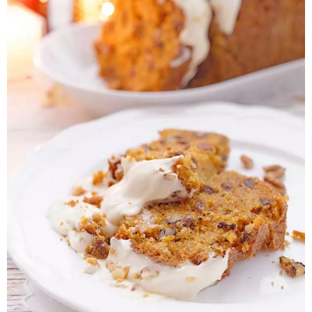
Pieczywo
Przetwory
Posiłki
Zdrowo i fit
Kuchnie świata
SKLEP
Polski