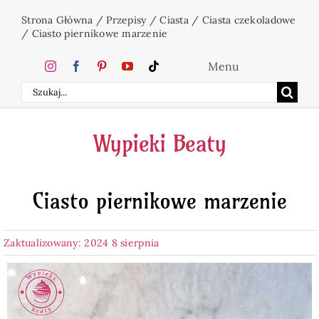
Przejdź
Strona Główna
/
Przepisy
/
Ciasta
/
Ciasta czekoladowe
do
/
Ciasto piernikowe marzenie
zawartości
Menu
Szukaj
Home
Wypieki Beaty
Ciasta
Ciasto piernikowe marzenie
Desery
Zaktualizowany: 2024 8 sierpnia
Święta
Napoje