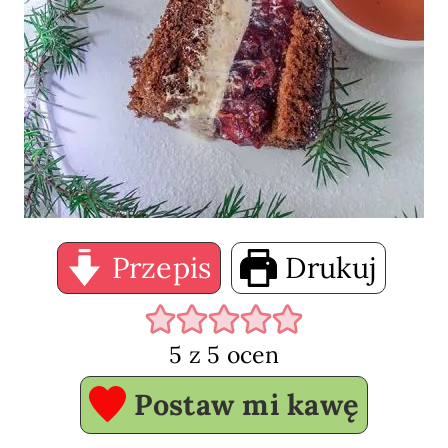
Przepis
Drukuj
5
z
5
ocen
Postaw mi kawę