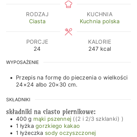
RODZAJ
KUCHNIA
Ciasta
Kuchnia polska
PORCJE
KALORIE
24
247
kcal
WYPOSAŻENIE
Przepis na formę do pieczenia o wielkości
24×24 albo 20×30 cm.
SKŁADNIKI
składniki na ciasto piernikowe:
400
g
mąki pszennej
((2 i 2/3 szklanki) )
1
łyżka
gorzkiego kakao
1
łyżeczka
sody oczyszczonej