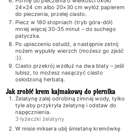
Formę do pieczenia o wielkości około
24×24 cm albo 20×30 cm wyłóż papierem
do pieczenia, przelej ciasto.
Piecz w 180 stopniach (tryb góra-dół)
mniej więcej 30-35 minut – do suchego
patyczka.
Po upieczeniu ostudź, a następnie zetnij
nożem wypukły wierzch (możesz go zjeść
:)).
Ciasto przekrój wzdłuż na dwa blaty – jeśli
lubisz, to możesz nasączyć ciasto
osłodzoną herbatą.
Jak zrobić krem kajmakowy do piernika
Żelatynę zalej odrobiną zimnej wody, tylko
tyle aby przykryła żelatynę i odstaw do
napęcznienia.
3 łyżeczki żelatyny
W misie miksera ubij śmietanę kremówkę