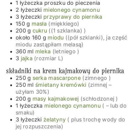
1
łyżeczka
proszku do pieczenia
2
łyżeczki
mielonego cynamonu
3
łyżeczki
przyprawy do piernika
150
g
masła
(miękkiego)
200
g
cukru
((1 szklanka) )
około 160
g
miodu
((pół szklanki), ja część
miodu zastąpiłam melasą)
360
ml
mleka
(letniego )
3
jajka
(rozmiar L)
składniki na krem kajmakowy do piernika
250
g
serka mascarpone
(zimnego )
250
ml
śmietany kremówki
(zimnej –
użyłam 30%)
200
g
masy kajmakowej
(schłodzonej )
1
łyżeczka
mielonego cynamonu
( – lub do
smaku)
3
łyżeczki
żelatyny
( plus trochę wody do
jej rozpuszczenia)