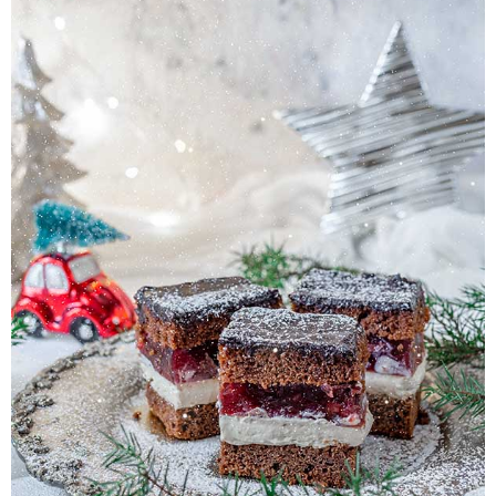
Pieczywo
Przetwory
Posiłki
Zdrowo i fit
Kuchnie świata
SKLEP
Polski