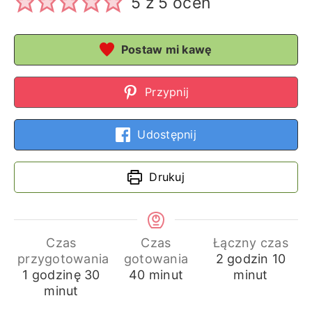
5
z
5
ocen
Postaw mi kawę
Przypnij
Udostępnij
Drukuj
Czas
Czas
Łączny czas
godziny
min
przygotowania
gotowania
2
godzin
10
godzina
minuty
minuty
1
godzinę
30
40
minut
minut
minut