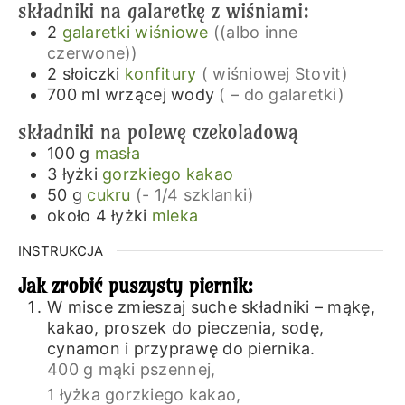
składniki na galaretkę z wiśniami:
2
galaretki wiśniowe
((albo inne
czerwone))
2
słoiczki
konfitury
( wiśniowej Stovit)
700
ml
wrzącej wody
( – do galaretki)
składniki na polewę czekoladową
100
g
masła
3
łyżki
gorzkiego kakao
50
g
cukru
(- 1/4 szklanki)
około 4
łyżki
mleka
INSTRUKCJA
Jak zrobić puszysty piernik:
W misce zmieszaj suche składniki – mąkę,
kakao, proszek do pieczenia, sodę,
cynamon i przyprawę do piernika.
400 g mąki pszennej,
1 łyżka gorzkiego kakao,