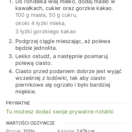
Do rondelka wlej mleko, dodaj masło w
kawałkach, cukier oraz gorzkie kakao.
100 g masła,
50 g cukru,
około 4 łyżki mleka,
3 łyżki gorzkiego kakao
Podgrzej ciągle mieszając, aż polewa
będzie jednolita.
Lekko ostudź, a następnie posmaruj
polewą ciasto.
Ciasto przed podaniem dobrze jest wyjąć
wcześniej z lodówki, tak aby ciasto
piernikowe się ogrzało i było bardziej
miękkie.
PRYWATNE
Tu możesz dodać swoje prywatne notatki
WARTOŚCI ODŻYWCZE
Porcje:
100
g
Kalorie:
247
kcal