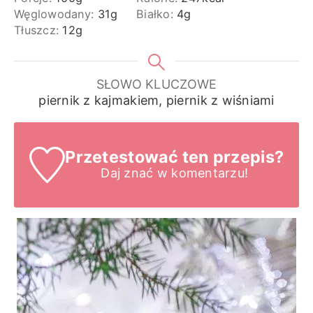
Węglowodany:
31
g
Białko:
4
g
Tłuszcz:
12
g
SŁOWO KLUCZOWE
piernik z kajmakiem, piernik z wiśniami
Przetestować ten przepis?
Daj znać
w komentarzu!