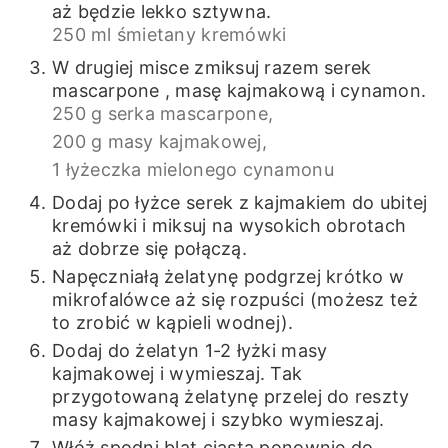
aż będzie lekko sztywna.
250 ml śmietany kremówki
W drugiej misce zmiksuj razem serek
mascarpone , masę kajmakową i cynamon.
250 g serka mascarpone,
200 g masy kajmakowej,
1 łyżeczka mielonego cynamonu
Dodaj po łyżce serek z kajmakiem do ubitej
kremówki i miksuj na wysokich obrotach
aż dobrze się połączą.
Napęczniałą żelatynę podgrzej krótko w
mikrofalówce aż się rozpuści (możesz też
to zrobić w kąpieli wodnej).
Dodaj do żelatyn 1-2 łyżki masy
kajmakowej i wymieszaj. Tak
przygotowaną żelatynę przelej do reszty
masy kajmakowej i szybko wymieszaj.
Włóż spodni blat ciasta ponownie do