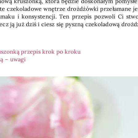
ową kruszonką, która będzie doskonałym pomysłe
yste czekoladowe wnętrze drożdżówki przełamane j
maku i konsystencji. Ten przepis pozwoli Ci stw
cz ją już dziś i ciesz się pyszną czekoladową droż
szonką przepis krok po kroku
ą – uwagi