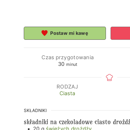
Postaw mi kawę
Czas przygotowania
minuty
30
minut
RODZAJ
Ciasta
SKŁADNIKI
składniki na czekoladowe ciasto droż
20
g
świeżych drożdży