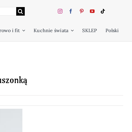
owo i fit
Kuchnie świata
SKLEP
Polski
uszonką