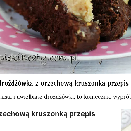
drożdżówka z orzechową kruszonką przepis 
ciasta i uwielbiasz drożdżówki, to koniecznie wypr
zechową kruszonką przepis