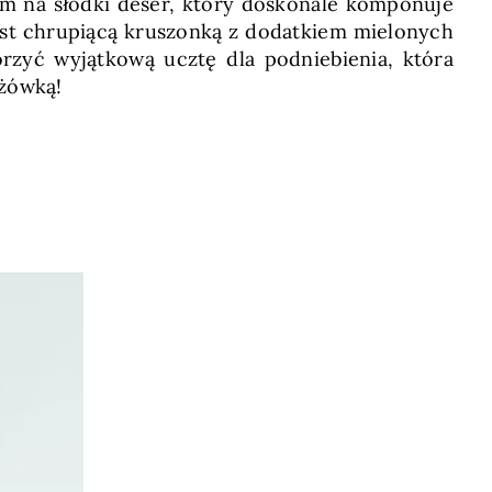
m na słodki deser, który doskonale komponuje
est chrupiącą kruszonką z dodatkiem mielonych
orzyć wyjątkową ucztę dla podniebienia, która
dżówką!