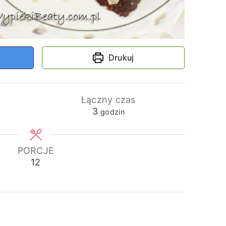
Drukuj
Łączny czas
godziny
3
godzin
PORCJE
12