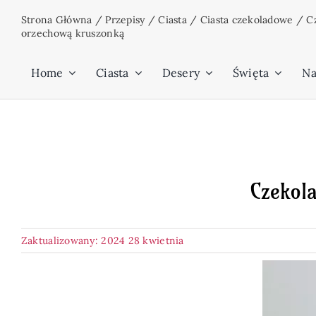
Przejdź
Strona Główna
/
Przepisy
/
Ciasta
/
Ciasta czekoladowe
/
C
do
orzechową kruszonką
zawartości
Home
Ciasta
Desery
Święta
Na
Czekol
Zaktualizowany: 2024 28 kwietnia