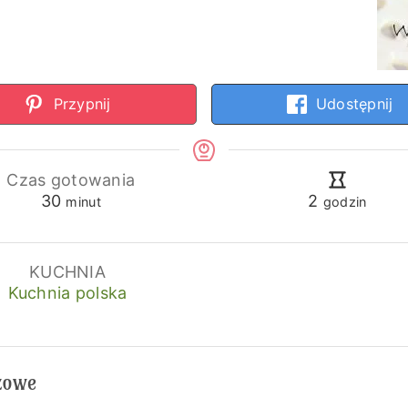
Przypnij
Udostępnij
Czas gotowania
minuty
godziny
30
2
minut
godzin
KUCHNIA
Kuchnia polska
dżowe