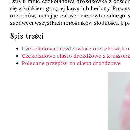
Dziś u mnie czekoladowa drożdżówka z orzech
się z kubkiem gorącej kawy lub herbaty. Pusz
orzechów, nadając całości niepowtarzalnego s
zachwyci wszystkich miłośników słodkości. Upie
Spis treści
Czekoladowa drożdżówka z orzechową kru
Czekoladowe ciasto drożdżowe z kruszonk
Polecane przepisy na ciasta drożdżowe