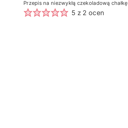
Przepis na niezwykłą czekoladową chałk
5
z
2
ocen