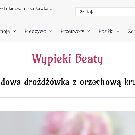
zekoladowa drożdżówka z
Szukaj
poje
Pieczywo
Przetwory
Posiłki
Zdr
Wypieki Beaty
adowa drożdżówka z orzechową kr